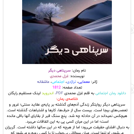
نام رمان:
سرپناهی دیگر
نویسنده:
غزل محمدی
ژانر:
معمایی
،
تراژدی
،
اجتماعی
،
عاشقانه
تعداد صفحه:
1812
دانلود رمان اجتماعی
به قلم غزل محمدی
PDF،
اندروید
لینک مستقیم رایگان
خلاصه‌ی رمان:
سرپناهی دیگر روایتگر زندگی آدم‌های گذشته بر پایه‌ی عقاید سنتی؛ غرور و
تعصب‌های بیجا است. بیست سال از حرف‌ها، کارها و اشتباهات گذشته است.
هیچکس نمیداند در آن حادثه چه شد. پنج سنگ قبر از بقایای آنها باقی مانده
است؛ اما در این میان کسی پی به این اتفاقات می‌برد.
به دنبال افشای حقیقت می‌رود؛ اما از هرچه که در این سالها داشته است. گریزان
می‌شود، او تنها است. میان سوالاتی بی‌جواب تا با کسی روبه‌رو می‌شود که