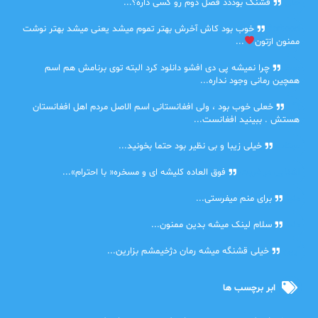
حلی
قشنگ بوددد فصل دوم رو کسی داره؟...
farbood
خوب بود کاش آخرش بهتر تموم میشد یعنی میشد بهتر نوشت
ممنون ازتون
...
ضحا
چرا نمیشه پی دی افشو دانلود کرد البته توی برنامش هم اسم
همچین رمانی وجود نداره...
Lilt
خعلی خوب بود ، ولی افغانستانی اسم الاصل مردم اهل افغانستان
هستش . ببینید افغانست...
مهتاب
خیلی زیبا و بی نظیر بود حتما بخونید...
اشنایی در غربت
فوق العاده کلیشه ای و مسخره« با احترام»...
دنیا
برای منم میفرستی...
دنیا
سلام لینک میشه بدین ممنون...
آرین
خیلی قشنگه میشه رمان دژخیمشم بزارین...
ابر برچسب ها