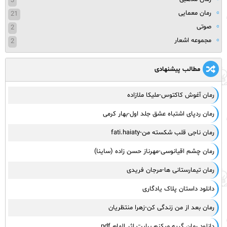
3
رمان معمایی
21
صوتی
2
مجموعه اشعار
2
مطالب پیشنهادی
رمان آغوش کاکتوس-ملیکا ملازاده
رمان ردپای اشتباه عشق جلد اول-بهار کرمی
رمان ناجی قلب شکسته من-fati.haiaty
رمان چشم اقیانوسی-مهرناز حسن زاده (ساینا)
رمان تیمارستانی ها-مرجان فریدی
دانلود داستان پلاک یادگاری
رمان بعد از من زندگی کن-زهرا منتظریان
دانلود رمان گریه میکنم برایت اثر الهام pdf