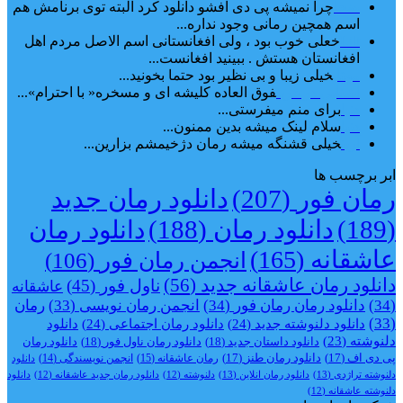
ضحا
چرا نمیشه پی دی افشو دانلود کرد البته توی برنامش هم
اسم همچین رمانی وجود نداره...
Lilt
خعلی خوب بود ، ولی افغانستانی اسم الاصل مردم اهل
افغانستان هستش . ببینید افغانست...
مهتاب
خیلی زیبا و بی نظیر بود حتما بخونید...
اشنایی در غربت
فوق العاده کلیشه ای و مسخره« با احترام»...
دنیا
برای منم میفرستی...
دنیا
سلام لینک میشه بدین ممنون...
آرین
خیلی قشنگه میشه رمان دژخیمشم بزارین...
ابر برچسب ها
رمان فور
(207)
دانلود رمان جدید
(189)
دانلود رمان
(188)
دانلود رمان
عاشقانه
(165)
انجمن رمان فور
(106)
دانلود رمان عاشقانه جدید
(56)
ناول فور
(45)
عاشقانه
(34)
دانلود رمان رمان فور
(34)
انجمن رمان نویسی
(33)
رمان
(33)
دانلود دلنوشته جدید
(24)
دانلود رمان اجتماعی‌
(24)
دانلود
دلنوشته
(23)
دانلود داستان جدید
(18)
دانلود رمان ناول فور
(18)
دانلود رمان
پی دی اف
(17)
دانلود رمان طنز
(17)
رمان عاشقانه
(15)
انجمن نویسندگی
(14)
دانلود
دلنوشته تراژدی‌
(13)
دانلود رمان انلاین
(13)
دلنوشته
(12)
دانلود رمان جدید عاشقانه
(12)
دانلود
دلنوشته عاشقانه
(12)