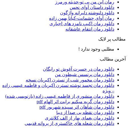
رمان این من بی تو-حدیثه ورمرز
دانلود داستان آوای نحس
دانلود دلنوشته دلبرانه واژگون
رمان آوای چشمانت-کیانا بهمن زاده
دانلود رمان اکیپ نامزد های اجباری
دانلود رمان انتقام عاشقانه
مطالب پر لایک
مطلبی وجود ندارد !
آخرین مطالب
دانلود رمان در حسرت آغوش تو رایگان
دانلود رمان پرنسس شیطون من
دانلود رمان مخمور شب از نسترن اکبریان نسخه
دانلود رمان تجسد نوشته نسترن اکبریان و فاطمه عیسی زاده
– ویژه
دانلود رمان منشوری از فاطمه عیسی زاده (بازنویسی شده)
دانلود رمان گریه میکنم برایت اثر الهام pdf
دانلود رمان شاهان اثر سپیده شهریور pdf
دانلود رمان نقطه بی صدا از دیبا
دانلود رمان یغمای بهار از الف کلانتری
دانلود رمان شعله های خاکستری از پروانه قدیمی