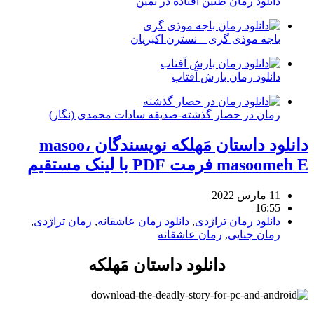
دانلود رمان طنین افتاده در ثمین
باجه موذی گری _ نسترن اکبریان
دانلود رمان بارش آفتاب
رمان در حصار گذشته-صدیقه سادات محمدی (نگار)
دانلود داستان مَهلکه نویسندگان masoo،
masoomeh E فرمت PDF با لینک مستقیم
11 مارس 2022
16:55
دانلود رمان تراژدی
,
دانلود رمان عاشقانه
,
رمان تراژدی
,
رمان جنایی
,
رمان عاشقانه
دانلود داستان مَهلکه