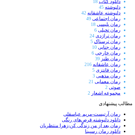
دانلود کتاب
18
دلنوشته
45
دلنوشته عاشقانه
42
رمان اجتماعی
49
رمان پلیسی
18
رمان تخیلی
6
رمان تراژدی
24
رمان ترسناک
5
رمان جنایی
10
رمان خارجی
6
رمان طنز
39
رمان عاشقانه
216
رمان فانتزی
5
رمان مذهبی
3
رمان معمایی
21
صوتی
2
مجموعه اشعار
2
مطالب پیشنهادی
رمان آرتیست-مریم عباسقلی
دانلود دلنوشته قرص‌های رنگی
رمان بعد از من زندگی کن-زهرا منتظریان
دانلود رمان رسپینا