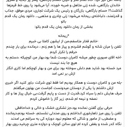
بافته اش گیر کرد. حالا تمام فکر و خیال حسام بارگاهی، پسر پر جذبه و مغرور
خاندان بارگاهی، شده زنی متاهل و ضربه خورده. آیا می‌شود پا روی خط قرمزها
گذاشت؟! حسامِ بارگاهی، بازرگان و رئیس یک شرکت تجاری، مردی موفق، جذاب
و قدرتمند، دلباخته‌ی ریحانه می‌شود؛ زنی چادری و مذهبی… دانلود رمان یک قدم
باتو
بخشی از رمان دانلود رمان یک قدم باتو:
*ریحانه
-خانم فخار متاسفم،من از ایشون کاملا بی خبرم
تلفن را میان شانه و گوشم فشردم و پیاز ها را هم زدم ، درمانده برای بار چندم
حرفم را تکرار کردم
-اخه اقای صبوری چطور میشه کامران دوست شما بود،بهار من کوچیکه ،دستم به
هیچ جا بند نیست
مرد خسته بود شاید هم دلش سوخته بود برای من و بهار کوچکم اما کاری انگار
ازش بر نمی امد
-بله من و کامران دوست و همکار بودیم اما فقط توی شرکت ،باور کنید اگر خبری
ازش داشتم یا یکی از دوستان میدونست کجاست من بهتون میگفتم
حرف هایش دلم را سیاه کرد،قدرت از دست و پایم گرفت،بی خیال پیاز ها و کار
نصفه و نیمه ام شدم، زیر گاز را خاموش کردم
حرفی برای گفتن نمانده بود،جز تشکری خشک و خالی و خداحافظی
تلفن را روی میز ناهارخوری انداختم و روی صندلی نشستم، خسته بودم،درمانده
و مضطرب از مامور و شاکی که معلوم نبود دوباره کی به سراغم می امدند
نگاه کدر شده و بغض کرده ام توی سالن کوچک و دوازده متری چرخید،روی بهار