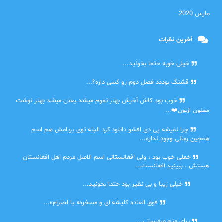
مارس 2020
آخرین نظرات
امیر
خیلی خوبه حتما بخونید...
حلی
قشنگ بوددد فصل دوم رو کسی داره؟...
farbood
خوب بود کاش آخرش بهتر تموم میشد یعنی میشد بهتر نوشت
ممنون ازتون❤️...
ضحا
چرا نمیشه پی دی افشو دانلود کرد البته توی برنامش هم اسم
همچین رمانی وجود نداره...
Lilt
خعلی خوب بود ، ولی افغانستانی اسم الاصل مردم اهل افغانستان
هستش . ببینید افغانست...
مهتاب
خیلی زیبا و بی نظیر بود حتما بخونید...
اشنایی در غربت
فوق العاده کلیشه ای و مسخره« با احترام»...
دنیا
برای منم میفرستی...