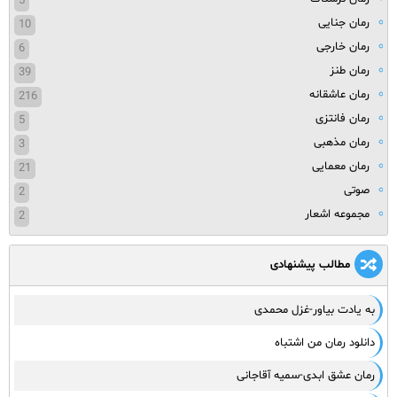
5
رمان جنایی
10
رمان خارجی
6
رمان طنز
39
رمان عاشقانه
216
رمان فانتزی
5
رمان مذهبی
3
رمان معمایی
21
صوتی
2
مجموعه اشعار
2
مطالب پیشنهادی
به یادت بیاور-غزل محمدی
دانلود رمان من اشتباه
رمان عشق ابدی-سمیه آقاجانی