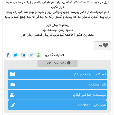
غرق در خواب نشست،دکتر گفته بود باید مواظبش باشم و زیاد در مقابل سرما
قرار نگیره
دلم میخواست از دکتر بپرسم چجوری،وقتی روز و شبم را بهم هم گره زده بودم
برای پیدا کردن کامران بد که بیاید و گندی راکه به زندگی ام زده جمع کند و برود
پیشنهاد رمان فور:
دانلود رمان اوشاهد بود
معماران عشق | فاطمه کیومرثی کاربران انجمن رمان ف
ور
79
اشتراک گذاری
مشخصات کتاب
نام کتاب: یک قدم با تو
ژانر: عاشقانه
نویسنده: زهرا غنی آبادی
طراح کاور: -Hadiseh-