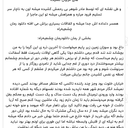
های فراوان کشیده
و طی نقشه ای که توسط مادر شوهر بی رحمش کشیده میشه اون به ناچار سر
تسلیم فرود میاره و همراهش میشه تو این ماجرا از
همسر دلداده اش جدا میشه و اتفاقات بسیاری براش می افته دانلود رمان
چشم‌به‌راه ‌
بخشی از رمان دانلودرمان چشم‌به‌راه:
داغ بود و سوزان زمین زیر پایم میخواست تا آخرین ذره ی این گرما را به من
بچشاند تند تند قدم برمی داشتم دوتا یکی گاهی اوقات باسرعت فقط آسفالت
زیر پایم میدانست که چشم از او برنمی داشتم هر چقدر دور تر میشدم چشمانم
بیشتر میسوختنداز درد دوری از غم جدایی شاید از نامردی روزگار و یا از
سرنوشت شوم و هر چه بود من داشتم فرار میکردم از عشقم از کسی که هر
لحظه ی نفس کشیدن جانم برایش میرفت
خیابان خلوت بود وجز چند راننده تاکسی که منتظر مسافر بودند کسی دیده
نمیشد انگار مردم شهر همه ناپدید شده بودند نفسهام دیگه به شماره افتاده
بودند وارد ورودی ترمینال شدم یک دست ساک و یک دست کیفم رو محکم بغل
گرفته بودم میدونستم باید تا زمان دارم زود یک ماشین پیدا کنم صبح که آریا
داشت از خونه می رفت بهم تاکید کرد برای ناهار میاد اگه میومد و منو خونه نمی
دید نگران میشد بعد از ده سال زندگی مشترک تا به حال نشده بود ازش دور
بشم اگه برای خرید از خونه خارج می شدم حتما بهش خبر می دادم مگه میشه
آدم به تیکه ای از قلبش وابسطه نباشه اما این طوری برای اونم بهتر بود نباید
دیگه منو می دید زندگی با من براش به جز درد سر چیز دیگه ای نداشت