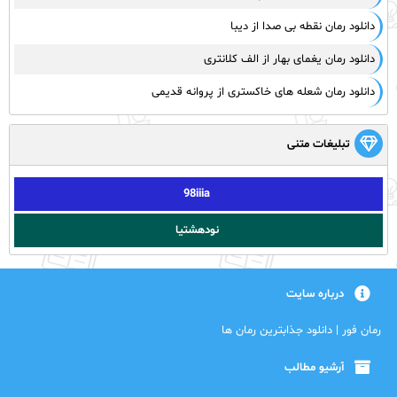
دانلود رمان نقطه بی صدا از دیبا
دانلود رمان یغمای بهار از الف کلانتری
دانلود رمان شعله های خاکستری از پروانه قدیمی
تبلیغات متنی
98iiia
نودهشتیا
درباره سایت
رمان فور | دانلود جذابترین رمان ها
آرشیو مطالب