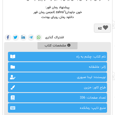
پیشنهاد رمان فور:
خون جاودان|”zahra |انجمن رمان فور
دانلود رمان رویای بودنت
62
اشتراک گذاری
مشخصات کتاب
نام کتاب: چشم به راه
ژانر: عاشقانه
نویسنده: لیدا صبوری
طراح کاور: حزین
تعداد صفحات: 336
منبع تایپ: رمانکده