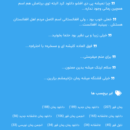
ضحا
چرا نمیشه پی دی افشو دانلود کرد البته توی برنامش هم اسم
همچین رمانی وجود نداره...
Lilt
خعلی خوب بود ، ولی افغانستانی اسم الاصل مردم اهل افغانستان
هستش . ببینید افغانست...
مهتاب
خیلی زیبا و بی نظیر بود حتما بخونید...
اشنایی در غربت
فوق العاده کلیشه ای و مسخره« با احترام»...
دنیا
برای منم میفرستی...
دنیا
سلام لینک میشه بدین ممنون...
آرین
خیلی قشنگه میشه رمان دژخیمشم بزارین...
ابر برچسب ها
رمان فور
(207)
دانلود رمان جدید
(189)
دانلود رمان
(188)
دانلود رمان عاشقانه
(165)
انجمن رمان فور
(106)
دانلود رمان عاشقانه جدید
(56)
ناول فور
(45)
عاشقانه
(34)
دانلود رمان رمان فور
(34)
انجمن رمان نویسی
(33)