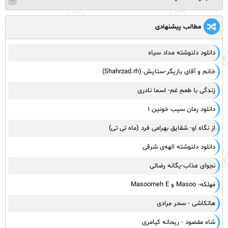
مطالب پیشنهادی
دانلود دلنوشته مداد سیاه
خانم و آقای بازیگر-ستایش (Shahrzad.rh)
زندگی با طعمِ غم- اسما نادری
دانلود رمان سیب خونین ۱
از نگاه او- شقایق بهرامی فرد (ماه تی تی)
دانلود دلنوشته الهه‌ی شرقی
نجوای عذاب-یگانه رضائی
مَهلکه- Masoo و Masoomeh E
هاتکاشی - سحر مرادی
شاه مقصود - ریحانه کیامری