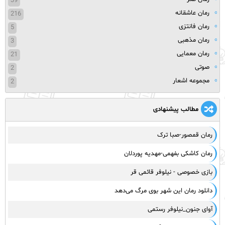
39
رمان عاشقانه
216
رمان فانتزی
5
رمان مذهبی
3
رمان معمایی
21
صوتی
2
مجموعه اشعار
2
مطالب پیشنهادی
رمان قمصور-صبا ترک
رمان کاشکی بفهمی-مهدیه پوردلان
بازی خصوصی - نیلوفر قائمی قر
دانلود رمان این شهر بوی مرگ می‌دهد
آوای جنون_نیلوفر رستمی