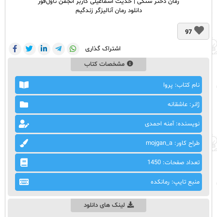
رمان دختر سنگی | حدیث اسماعیلی کاربر انجمن ناول‌فور
دانلود رمان آنالیزگر زندگیم
97
اشتراک گذاری
مشخصات کتاب
نام کتاب: پروا
ژانر: عاشقانه
نویسنده: آمنه احمدی
طراح کاور: mojgan_a
تعداد صفحات: 1450
منبع تایپ: رمانکده
لینک های دانلود