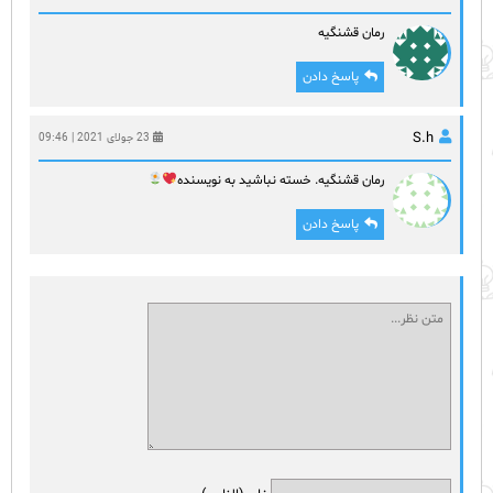
رمان قشنگیه
پاسخ دادن
S.h
23 جولای 2021 | 09:46
رمان قشنگیه. خسته نباشید به نویسنده
پاسخ دادن