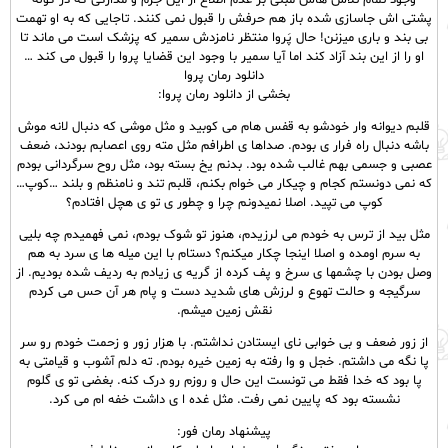
وجود تمام تلاش هاش مبنی بر عدم اطلاع از این جرم و مدارکی که در کوله
پشتی اش جاسازی شده باز هم حرفش را قبول نمی کنند. تاجایی که به او تهمت
بی بند و باری میزنن! حال پَروا منتظر نامزدش سمیر که پزشک است می ماند تا
او را از این بند آزاد کند اما آیا سمیر با وجود این قضایا پروا را قبول می کند …
دانلود رمان پروا
بخشی از دانلود رمان پروا:
قلبم دیوانه وار خودشو به قفس هام می کوبید و مثل موشی که دنبال لانه موش
باشه دنبال راه فرار ی بودم. صداها ی اطرافم مثل مته روی اعصابم بودند، ضعف
عصبی و جسمی بهم غالب شده بود. بدنم یخ بسته بود، مثل روح سرگردانی بودم
که نمی دونستم کجام و چیکار می خوام بکنم، قلبم تند و نامنظم و بلند …کوپ…
کوپ می تپید. اصلا نمیدونم چرا و چطور ی تو ی هچل افتادم؟
مثل بید از ترس به خودم می لرزیدم، هنوز تو شوک بودم، نمی فهمیدم چه بلیی
به سرم اومده و اصلا اینجا چکار میکنم؟ دستام با این میله ها ی سرد به هم
وصل بودن با چشمها ی سرخ و پف کرده از گریه ی زیادم به ردیف شده بودیم. از
سرگیجه و حالت تهوع و لرزش های شدید دست و پام هر آن حس می کردم
نقش زمین میشم.
از زور ضعف و بی خوابی نای ایستادن نداشتم. با هزار زور و زحمت خودم رو سر
پا نگه می داشتم. خجل و وا رفته به زمین خیره بودم. ته دلم آشوب و قیامتی به
پا بود که خدا فقط می تونست این حال و روزم رو درک کنه. بغضی تو ی گلوم
نشسته بود که پایین نمی رفت. مثل غده ا ی داشت خفه ام می کرد.
پیشنهاد رمان فور: