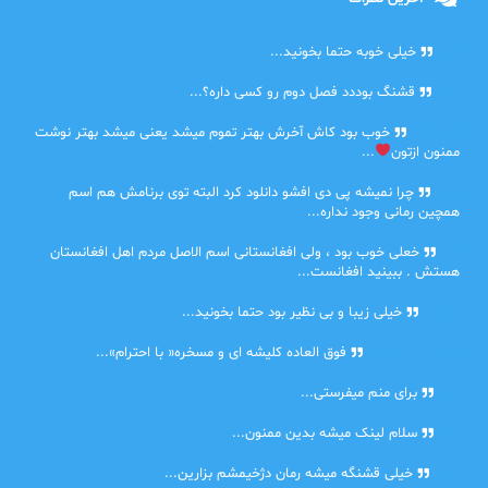
امیر
خیلی خوبه حتما بخونید...
حلی
قشنگ بوددد فصل دوم رو کسی داره؟...
farbood
خوب بود کاش آخرش بهتر تموم میشد یعنی میشد بهتر نوشت
ممنون ازتون
...
ضحا
چرا نمیشه پی دی افشو دانلود کرد البته توی برنامش هم اسم
همچین رمانی وجود نداره...
Lilt
خعلی خوب بود ، ولی افغانستانی اسم الاصل مردم اهل افغانستان
هستش . ببینید افغانست...
مهتاب
خیلی زیبا و بی نظیر بود حتما بخونید...
اشنایی در غربت
فوق العاده کلیشه ای و مسخره« با احترام»...
دنیا
برای منم میفرستی...
دنیا
سلام لینک میشه بدین ممنون...
آرین
خیلی قشنگه میشه رمان دژخیمشم بزارین...