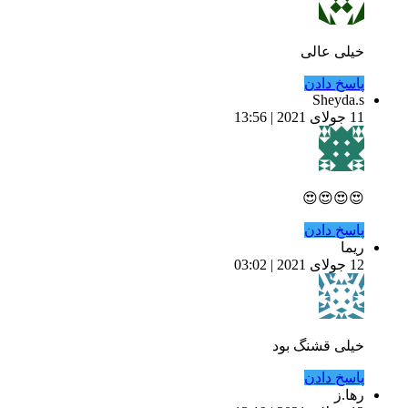
خیلی عالی
پاسخ دادن
Sheyda.s
11 جولای 2021 | 13:56
😍😍😍😍
پاسخ دادن
ریما
12 جولای 2021 | 03:02
خیلی قشنگ بود
پاسخ دادن
رها.ز