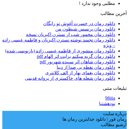
مطلبی وجود ندارد !
آخرین مطالب
دانلود رمان در حسرت آغوش تو رایگان
دانلود رمان پرنسس شیطون من
دانلود رمان مخمور شب از نسترن اکبریان نسخه
دانلود رمان تجسد نوشته نسترن اکبریان و فاطمه عیسی زاده
– ویژه
دانلود رمان منشوری از فاطمه عیسی زاده (بازنویسی شده)
دانلود رمان گریه میکنم برایت اثر الهام pdf
دانلود رمان شاهان اثر سپیده شهریور pdf
دانلود رمان نقطه بی صدا از دیبا
دانلود رمان یغمای بهار از الف کلانتری
دانلود رمان شعله های خاکستری از پروانه قدیمی
تبلیغات متنی
98iiia
نودهشتیا
درباره سایت
رمان فور | دانلود جذابترین رمان ها
آرشیو مطالب