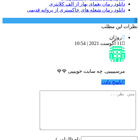
دانلود رمان یغمای بهار از الف کلانتری
دانلود رمان شعله های خاکستری از پروانه قدیمی
نظرات این مطلب
روژان
11 آگوست 2021 | 10:54
مرسییییی. چه سایت خوبییی 🌹🌹
پاسخ دادن
نام (الزامی)