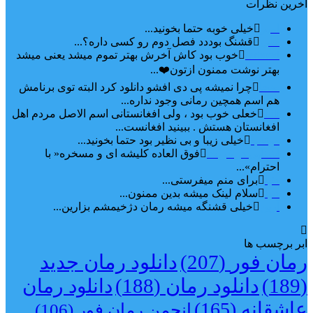
آخرین نظرات
امیر
خیلی خوبه حتما بخونید...
حلی
قشنگ بوددد فصل دوم رو کسی داره؟...
farbood
خوب بود کاش آخرش بهتر تموم میشد یعنی میشد
بهتر نوشت ممنون ازتون❤️...
ضحا
چرا نمیشه پی دی افشو دانلود کرد البته توی برنامش
هم اسم همچین رمانی وجود نداره...
Lilt
خعلی خوب بود ، ولی افغانستانی اسم الاصل مردم اهل
افغانستان هستش . ببینید افغانست...
مهتاب
خیلی زیبا و بی نظیر بود حتما بخونید...
اشنایی در غربت
فوق العاده کلیشه ای و مسخره« با
احترام»...
دنیا
برای منم میفرستی...
دنیا
سلام لینک میشه بدین ممنون...
آرین
خیلی قشنگه میشه رمان دژخیمشم بزارین...
ابر برچسب ها
رمان فور
(207)
دانلود رمان جدید
(189)
دانلود رمان
(188)
دانلود رمان
عاشقانه
(165)
انجمن رمان فور
(106)