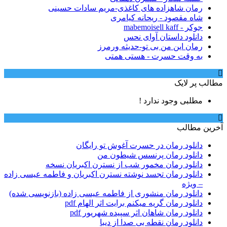
رمان شاهزاده های کاغذی-مریم سادات حسینی
شاه مقصود - ریحانه کیامری
جوکر - mabemoisell kaff
دانلود داستان آوای نحس
رمان این من بی تو-حدیثه ورمرز
به وقت حسرت - هستی همتی
مطالب پر لایک
مطلبی وجود ندارد !
آخرین مطالب
دانلود رمان در حسرت آغوش تو رایگان
دانلود رمان پرنسس شیطون من
دانلود رمان مخمور شب از نسترن اکبریان نسخه
دانلود رمان تجسد نوشته نسترن اکبریان و فاطمه عیسی زاده
– ویژه
دانلود رمان منشوری از فاطمه عیسی زاده (بازنویسی شده)
دانلود رمان گریه میکنم برایت اثر الهام pdf
دانلود رمان شاهان اثر سپیده شهریور pdf
دانلود رمان نقطه بی صدا از دیبا