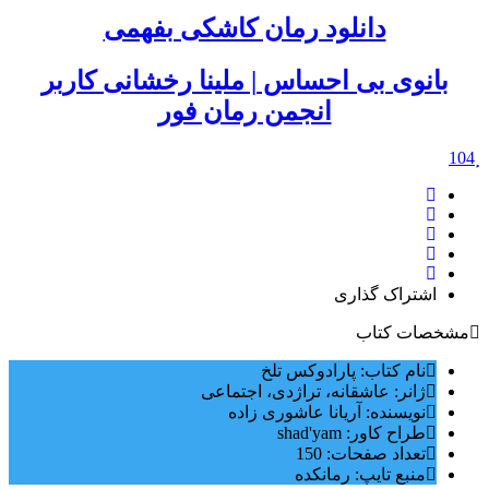
دانلود رمان کاشکی بفهمی
بانوی بی احساس | ملینا رخشانی کاربر
انجمن رمان فور
104
اشتراک گذاری
مشخصات کتاب
نام کتاب: پارادوکس تلخ
ژانر: عاشقانه، تراژدی، اجتماعی
نویسنده: آریانا عاشوری زاده
طراح کاور: shad'yam
تعداد صفحات: 150
منبع تایپ: رمانکده