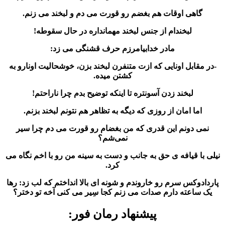
گاهی اوقات هم بغضم رو قورت می دم و لبخند می زنم.
لبخندام از جنس لبخند مهمانداره در حال سقوطه!
مادر خدابیامرزم حرف قشنگی می زد:
-در مقابل اونایی که ازت متنفرن لبخند بزن، خوشحالیت اونارو به
کشتن میده.
لبخند زدن آسونتره تا اینکه توضیح بدم چرا ناراحتم!
اما امان از روزی که دیگه به تظاهر هم نتونم لبخند بزنم.
نمی دونم این قدری که من بغضام رو قورت می دم چرا سیر
نمی‌شم؟
نیلی با قیافه ی حق به جانب و دست به سینه من رو با اخم نگاه می
کرد.
پاردادوکس سرم رو خاروندم و شونه ای بالا انداختم که لب زد: رها
یک ساعته دارم صدات می زنم کجا سِیر می کنی آخه تو‌ دختر؟
پیشنهاد رمان فور: