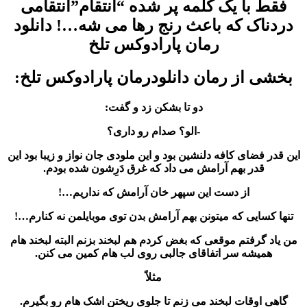
فقط با یک کلمه پر شده “انتقام”انتقامی
دردناک که باعث رنج رها می شه…! دانلود
رمان پارادوکس تلخ
بخشی از رمان دانلودرمان پارادوکس تلخ:
دو تا بشکن زد و گفت:
-الو؟ صدام رو داری؟
این قدر فضای کافه دلنشین بود و این ملودی جان نواز و زیبا بود این
قدر بهم آرامش می داد که غرق دَرِشون شده بودم.
از دست این سپهر خان آرامش که نداریم…!
تنها کسایی که میتونن بهم آرامش بدن توی موبایلمن نه کنارم…!
من یاد گرفتم موقعی که بغض کردم هم لبخند بزنم البته لبخند هام
همیشه سر اتفاقای جالبی روی لب هام کمین می کنن.
مثلاً
گاهی اوقات لبخند می زنم تا جلوى ریختن اشک هام رو بگیرم.