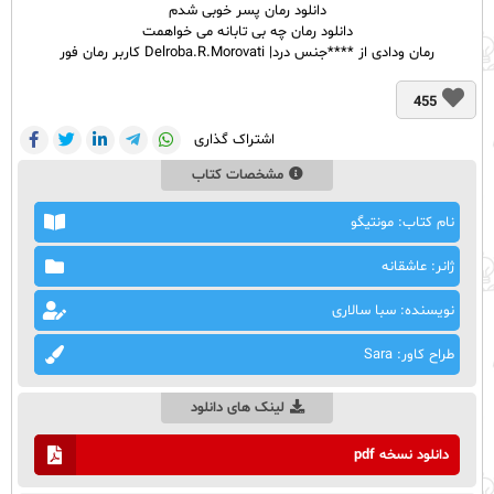
دانلود رمان پسر خوبی شدم
دانلود رمان چه بی تابانه می خواهمت
رمان ودادی از ****جنس درد| Delroba.R.Morovati کاربر رمان فور
455
اشتراک گذاری
مشخصات کتاب
نام کتاب: مونتیگو
ژانر: عاشقانه
نویسنده: سبا سالاری
طراح کاور: Sara
لینک های دانلود
دانلود نسخه pdf