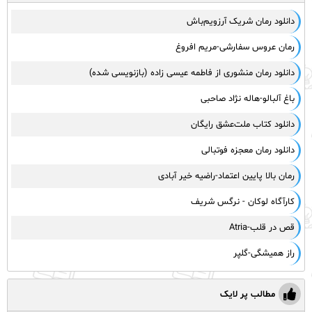
دانلود رمان شریک آرزویم‌باش
رمان عروس سفارشی-مریم افروغ
دانلود رمان منشوری از فاطمه عیسی زاده (بازنویسی شده)
باغ آلبالو-هاله نژاد صاحبی
دانلود کتاب ملت‌عشق رایگان
دانلود رمان معجزه فوتبالی
رمان بالا پایین اعتماد-راضیه خیر آبادی
کارآگاه لوکان - نرگس شریف
قص در قلب-Atria
راز همیشگی-گلپر
مطالب پر لایک