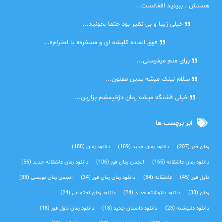
هستش . ببینید افغانست...
مهتاب
خیلی زیبا و بی نظیر بود حتما بخونید...
اشنایی در غربت
فوق العاده کلیشه ای و مسخره« با احترام»...
دنیا
برای منم میفرستی...
دنیا
سلام لینک میشه بدین ممنون...
آرین
خیلی قشنگه میشه رمان دژخیمشم بزارین...
ابر برچسب ها
رمان فور
(207)
دانلود رمان جدید
(189)
دانلود رمان
(188)
دانلود رمان عاشقانه
(165)
انجمن رمان فور
(106)
دانلود رمان عاشقانه جدید
(56)
ناول فور
(45)
عاشقانه
(34)
دانلود رمان رمان فور
(34)
انجمن رمان نویسی
(33)
رمان
(33)
دانلود دلنوشته جدید
(24)
دانلود رمان اجتماعی‌
(24)
دانلود دلنوشته
(23)
دانلود داستان جدید
(18)
دانلود رمان ناول فور
(18)