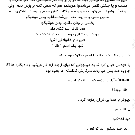
توی نگاهشون که اینطور بود. اما در برابر یک نفر همیشه‌ی خدا خجالت‌زده یا
دست و پا چلفتی ظاهر می‌شدم! هرچقدر هم که سعی کنم بروزش ندم، ولی
واقعاً درونم تب می‌کرد و به ولوله می‌افتاد. کاش همه‌ی دوست داشتن‌ها به
همین حس و حال‌‌ها ختم می‌شد…دانلود رمان مونتیگو
بخشی از رمان دانلود رمان مونتیگو:
مرد کلافه سر تکان داد
اروند ارم نشانی درستی از دختر نداده بود
حتی نام خانوادگی اش!
تنها یک اسم ” طلا “
خدا می‌ دانست اصلا طلا اسم دخترک بود یا نه
با خودش خیال کرد شاید مردجوانی که برای اروند ارم کار می‌کرد و بادیگارد ها آقا
جاوید صدایش می‌ زدند سرکارش گذاشته اما بعید بود
لا‌اله‌الااللهِ آرامی زمزمه کرد و بلندتر ادامه داد :
_ طلا نبود؟!
نیلوفر با صدایی لرزان زمزمه کرد :
_ طلا منم
مرد اخم‌کرد :
_ بیا جلو ببینم ، بیا تو نور .