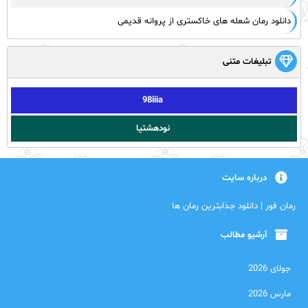
دانلود رمان شعله های خاکستری از پروانه قدیمی
تبلیغات متنی
98iiia
نودهشتیا
درباره سایت
رمان فور | دانلود جذابترین رمان ها
آرشیو مطالب
جولای 2026
مارس 2026