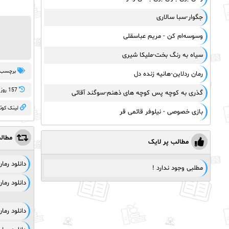
جگوار-سبا سالاری
وسوسه‌ام کن - مریم عباسقلی
سیاه به رنگ بخت-ملیکا شیری
برچسب 
رمان ردلاین-هانیه زنده دل
157 روز پيش
گذری به کوچه پس کوچه های ذهنم-سوگند آقائی
لینک کوت
بازی خصوصی - نیلوفر قائمی قر
مطال
مطالب پر لایک
دانلود رم
مطلبی وجود ندارد !
دانلود رم
دانلود رمان