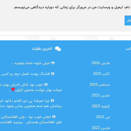
نام، ایمیل و وبسایت من در مرورگر برای زمانی که دوباره دیدگاهی می‌نویسم.
الب
آخرین نظرات
مارس 2026
امیر
خیلی خوبه حتما بخونید...
اکتبر 2025
حلی
قشنگ بوددد فصل دوم رو کسی دا
دسامبر 2023
farbood
خوب بود کاش آخرش بهتر ت
میشد بهتر نوشت ممنون ازتون
...
مارس 2023
ضحا
چرا نمیشه پی دی افشو دانلود کرد
برنامش هم اسم همچین رمانی وجود نداره
ژانویه 2023
Lilt
خعلی خوب بود ، ولی افغانستانی 
می 2022
اهل افغانستان هستش . ببینید افغانست
مارس 2022