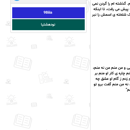
. گذشته ام را گردن نمی
ب پیش می رفت، تا اینکه
98iiia
دک شلخته ی اسمش را نبر
نودهشتیا
یی و من منم من نه منم،
نم چاره ی کار او منم بر
م زدم ز گام او عشق چه
، نه من منم گفت برو تو
م”