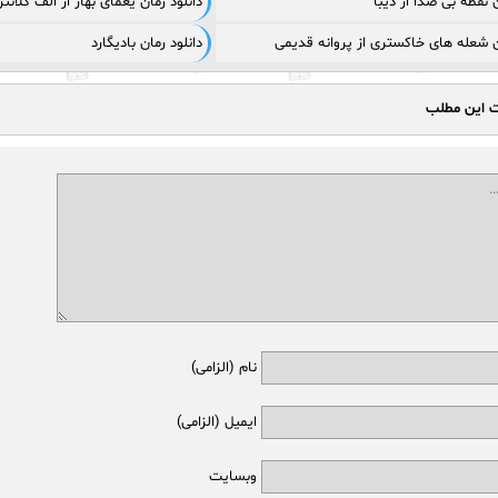
ن نقطه بی صدا از دیبا
دانلود رمان یغمای بهار از الف کلانت
ان شعله های خاکستری از پروانه قدیمی
دانلود رمان بادیگارد
ت این مطلب
نام (الزامی)
ایمیل (الزامی)
وبسایت