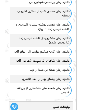
دانلود رمان پرنسس شیطون من
دانلود رمان مخمور شب از نسترن اکبریان
نسخه
دانلود رمان تجسد نوشته نسترن اکبریان و
فاطمه عیسی زاده – ویژه
دانلود رمان منشوری از فاطمه عیسی زاده
(بازنویسی شده)
دانلود رمان گریه میکنم برایت اثر الهام pdf
دانلود رمان شاهان اثر سپیده شهریور pdf
دانلود رمان نقطه بی صدا از دیبا
دانلود رمان یغمای بهار از الف کلانتری
دانلود رمان شعله های خاکستری از پروانه
قدیمی
تبلیغات متنی