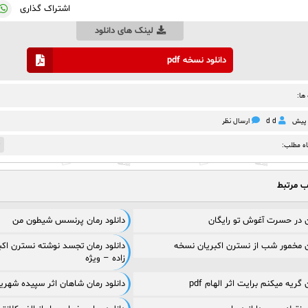
اشتراک گذاری
لینک های دانلود
دانلود نسخه pdf
ها:
d d
ارسال نظر
0
اه مطلب:
ب مرتبط
ان در حسرت آغوش تو رایگان
دانلود رمان پرنسس شیطون من
ان مخمور شب از نسترن اکبریان نسخه
دانلود رمان تجسد نوشته نسترن اکب
زاده – ویژه
 گریه میکنم برایت اثر الهام pdf
دانلود رمان شاهان اثر سپیده شهریور f