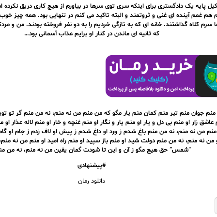
یل پایه یک دادگستری برای اینکه سری توی سرها در بیاورم از هیچ کاری دریق نکرده ام
م هم غمم آینده ای غنی و ثروتمند و البته تاکید می کنم در تنهایی بود. همه چیز خو
 سرم کلاه گذاشتند. خانه ای که به تازگی خردیم را به دو نفر فروخته بودند. من و مر
که ثانیه ای ماندن در کنار او برایم عذاب آسمانی بود…
منم جوان منم تیر منم کمان منم یار مگو که من منم من نه منم، نه من منم گر تو تو
عاشق زار او منم بی دل و یار او منم یار و نگار او منم غنچه و خار او منم لاله عذار او م
 منم من نه منم، نه من منم باغ شدم ز ورد او داغ شدم ز پیش او لاف زدم ز جام او گا
 من نه منم، نه من منم دولت شید او منم باز سپید او منم راه امید او منم من نه منم
“شمس” حق هیچ مگو ز آن و این تا شودت گمان یقین من نه منم، نه من من
#پیشنهادی
دانلود رمان