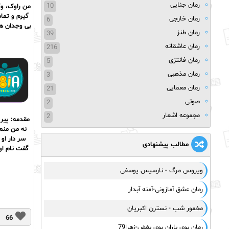
رمان جنایی
10
من راوک، وک
گیرم و تما
رمان خارجی
6
بی وجدان ها
رمان طنز
39
رمان عاشقانه
216
رمان فانتزی
5
رمان مذهبی
3
رمان معمایی
21
صوتی
2
مجموعه اشعار
2
مقدمه: پیر 
نه من منم 
سر دار او
مطالب پیشنهادی
گفت نام او
ویروس مرگ - نارسیس یوسفی
رمان عشق آمازونی-آمنه آبدار
مخمور شب - نسترن اکبریان
66
رمان بوی باران بوی بغض-زهرا79