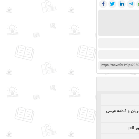
https://novelfor.ir/?p=295
ریان و فاطمه عیسی
pd