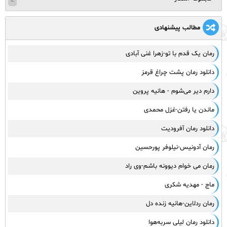
2
مطالب پیشنهادی
رمان یک قدم با تو-زهرا غنی آبادی
دانلود رمان پشت چراغ قرمز
دارم دیر می‌شوم - هانیه پروین
ماندن یا رفتن-غزل محمدی
دانلود رمان آفرودیت
رمان آدونیس-نیلوفر پورحسین
رمان می خوام دیوونه باشم-وی راد
ماج - مهدیه شکری
رمان ردلاین-هانیه زنده دل
دانلود رمان لیلی سربه‌هوا