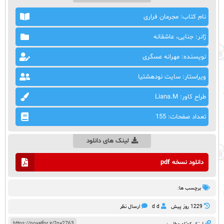
نام کتاب: مجرمان فراری
ژانر: جنایی، عاشقانه
نویسنده: مهرانه عسگری
ویراستار: سایت نودهشتیا
طراح کاور: Liana.M
تعداد صفحات: 155
لینک های دانلود
دانلود نسخه pdf
برچسب ها:
1229 روز پيش
d d
ارسال نظر
https://novelfor.ir/?p=2763