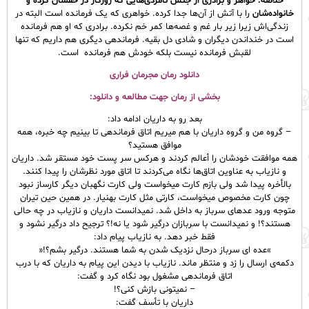
خلاصه: خواهر و برادری از جنس نامردی‌هایی که روزگار در حقشان کرده و
خانواده‌شان
را با آتش از آن‌ها جدا کرده. خواهری که یک فرمانده است البته در
زندگی‌اش زیرا زیر بار غم و غصه‌ها کمر خم نکرده. برادری که او هم فرمانده
است در خنداندن دیگران و شادی دل بقیه. فرماندهی دیگری هم داریم که تنها
لقبش فرمانده نیست بلکه خودش هم فرمانده است.
دانلود رمان مجرمان فراری
بخشی از رمان جهت مطالعه و دانلود:
بعد رو به داریان ادامه داد:
– گروه من و گروه داریان با هم میریم اتاق فرماندهی تا بینیم چه خبره، همه
موافق هستید؟
همه موافقت خودشان را أعالم کردند و هرکس سر پست خود مستقر شد. داریان
و نازیاب به عناوین اتاق‌ها نگاه می‌کردند تا اتاق مورد نظرشان را پیدا کنند.
بالأخره پیدا شد ولی بازم کارت میخواست ولی کارت نگهبان دیگر کارساز نبود
چون کارت مخصوص میخواست، کارتی مثل کارت بهنیار. در همین حین تیران
متوجه ورود عدهای سرباز به داخل شد. نمیدانست داریان و نازیاب در چه حالی
هستند؟! و نمیدانست با سربازان درگیر شود یا نه!؟ ترجیح داد درگیر نشود و
فقط خبر دهد. به نازیاب پیام داد:
»عده ای سرباز درحال نزدیک شدن به شما هستند. درگیر بشم؟!«
دکمه‌ی ارسال را زد و منتظر ماند. نازیاب با دیدن این پیام به داریان که با درب
اتاق فرماندهی مشغول بود نگاه کرد و گفت:
– نمیتونی بازش کنی؟!
داریان با تأسف گفت: