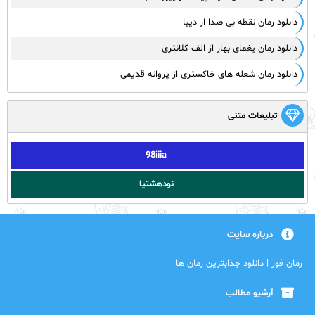
دانلود رمان نقطه بی صدا از دیبا
دانلود رمان یغمای بهار از الف کلانتری
دانلود رمان شعله های خاکستری از پروانه قدیمی
تبلیغات متنی
98iiia
نودهشتیا
درباره سایت
رمان فور | دانلود جذابترین رمان ها
آرشیو مطالب