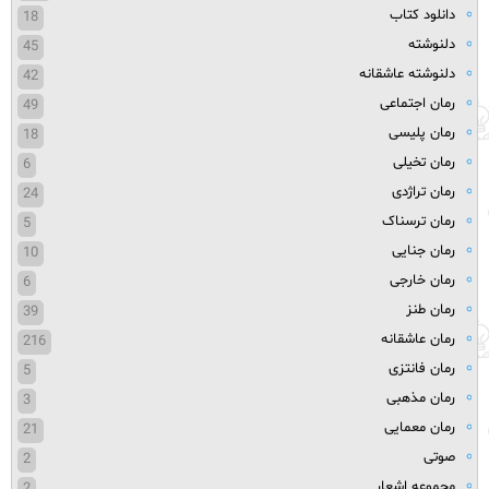
دانلود کتاب
18
دلنوشته
45
دلنوشته عاشقانه
42
رمان اجتماعی
49
رمان پلیسی
18
رمان تخیلی
6
رمان تراژدی
24
رمان ترسناک
5
رمان جنایی
10
رمان خارجی
6
رمان طنز
39
رمان عاشقانه
216
رمان فانتزی
5
رمان مذهبی
3
رمان معمایی
21
صوتی
2
مجموعه اشعار