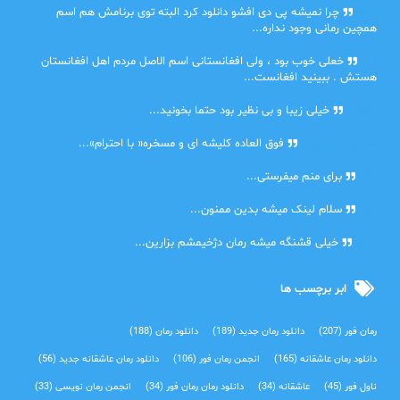
ضحا
چرا نمیشه پی دی افشو دانلود کرد البته توی برنامش هم اسم
همچین رمانی وجود نداره...
Lilt
خعلی خوب بود ، ولی افغانستانی اسم الاصل مردم اهل افغانستان
هستش . ببینید افغانست...
مهتاب
خیلی زیبا و بی نظیر بود حتما بخونید...
اشنایی در غربت
فوق العاده کلیشه ای و مسخره« با احترام»...
دنیا
برای منم میفرستی...
دنیا
سلام لینک میشه بدین ممنون...
آرین
خیلی قشنگه میشه رمان دژخیمشم بزارین...
ابر برچسب ها
رمان فور
(207)
دانلود رمان جدید
(189)
دانلود رمان
(188)
دانلود رمان عاشقانه
(165)
انجمن رمان فور
(106)
دانلود رمان عاشقانه جدید
(56)
ناول فور
(45)
عاشقانه
(34)
دانلود رمان رمان فور
(34)
انجمن رمان نویسی
(33)