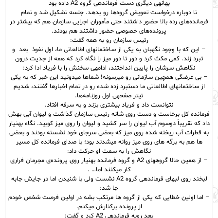
بهانهی دیگری دست فرماندهی گروه A2 داده بود
تا دوباره درخواست تعویض گروه‌ها رو بدهد. جلسه تشکیل شد و تمام
فرمانده‌های رده بالا حضور داشتند حتی مأموران اجرایی سازمان هم که بیشتر در
پرونده‌های خصوصی حضور داشتند هم بودند.
رئیس سازمان رو به همه گفت:
– این که با وجود نگهبان به یکی از ساختمانهای اطالعاتی ما، اول نفوذ بعد و
تبرد زند. کمی مکث کرد و دور تا دور میز را نگاه کرد که همه از جدیت درون
نگاهش سرشان را پایین انداختند، ادامهی سخنش را با فریاد ادا کرد:
– بی عرضگی همچین سازمانی رو میرسونه! شماها میدونید این خبر که به یکی
از ساختمانهای اطالعاتی ما دستبرد زده شده رو در تمام اخبارها گفتند، شدیم
تیتر صفحهی اول روزنامه‌ها.
نتوانست داد و فریاد بیشتری بزند و به سرفه افتاد.
فرمانده کل برخاست و دست روی شانه رئیس سازمان گذاشت و لیوان آبی بهش
داد که تقریباً دوسوم آب لیوان را سر کشید و لیوان را روی میز کوبید. نگاه بهنیار
به قطرات آب ریخته شده روی میز که بعضی سرجای خود نشسته بودند و بعضی
ها هم به برگه های روی میز روانه میشدند بود؛ با صدای فرمانده کل مسیر
نگاهش را به سمت او حرکت داد:
– از همین حالا گروههای A2 و گروه فرمانده بهنیار روی پرونده‌ی مجرمان فراری
کار میکنند اما… .
لبخند روی لبهای فرماندهی گروه A2 نشست ولی با شنیدن اما در جایش جابه
جا شد:
– اما اولین خطایی که یکی از گروه ها مرتکب بشه در اولین فرصت شخص خودم
از پرونده برکنارش میکنم.
بعد روبه فرماندهی A2 کرد و گفت: