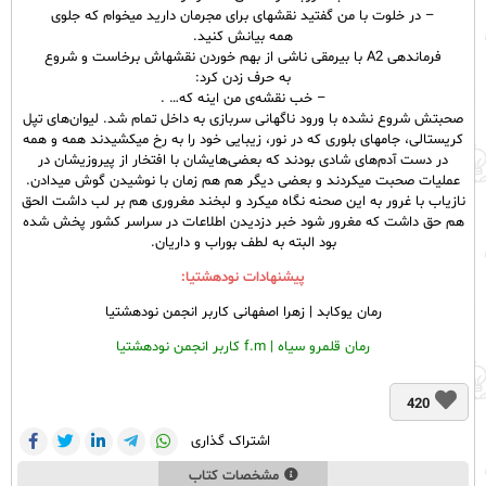
– در خلوت با من گفتید نقشهای برای مجرمان دارید میخوام که جلوی
همه بیانش کنید.
فرماندهی A2 با بیرمقی ناشی از بهم خوردن نقشهاش برخاست و شروع
به حرف زدن کرد:
– خب نقشه‌ی من اینه که… .
صحبتش شروع نشده با ورود ناگهانی سربازی به داخل تمام شد. لیوان‌های تپل
کریستالی، جامهای بلوری که در نور، زیبایی خود را به رخ میکشیدند همه و همه
در دست آدم‌های شادی بودند که بعضی‌هایشان با افتخار از پیروزیشان در
عملیات صحبت میکردند و بعضی دیگر هم هم زمان با نوشیدن گوش میدادن.
نازیاب با غرور به این صحنه نگاه میکرد و لبخند مغروری هم بر لب داشت الحق
هم حق داشت که مغرور شود خبر دزدیدن اطلاعات در سراسر کشور پخش شده
بود البته به لطف بوراب و داریان.
پیشنهادات نودهشتیا:
رمان یوکابد | زهرا اصفهانی کاربر انجمن نودهشتیا
رمان قلمرو سیاه | f.m کاربر انجمن نودهشتیا
420
اشتراک گذاری
مشخصات کتاب