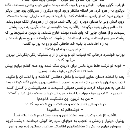
نازیاب نگران بوراب، تابش و دریا بود. گفته بودند جلوی درب پشتی هستند. نگاه
دیگری به راهرو کرد، هر لحظه منتظر ورود گروه دیگری از سربازان بود چون دیگر
تیرانی نبود که از راهرو محافظت کند. با فریاد تموم شد داریان لبخند نشست
روی لبش ولی با صدای دوباره آژیر پاک شد. درون آن راهروهای تنگ میدویدند
تا سالم پیش بقیه برگردند. بالأخره بعد دقیقه‌های عذاب‌آوری به درب پشتی
رسیدند و از همان جایی که وارد شده بودند خارج شدند. با دیدن ماشین‌هایی که
پشت سر هم ایستاده بودند ایستادند. از شوک که درآمدند سریع سوار شدند و
به راه افتادند. با بقیه خداحافظی کرد و رو به بوراب گفت:
– چه‌جوری خونه لو رفت؟!
بوراب خونسرد درحالی که آبنبات آلبالوییاش را از پالستیک رنگی-رنگی‌اش بیرون
می‌آورد گفت:
– خونه لو نرفت فقط دریا دلش برای داریان تنگ شده بود منم گفتم بیایم پیش
شما تا دلتنگیش برطرف بشه، همین.
بعد با لبخند دندان نمایی آبنبات را داخل دهانش گذاشته و با لذت آن را مکید.
نازیاب و تیران با دهان باز به موجود عجیب الخلقه‌ی روبرویشان نگاه کردند، بعد
نگاهی به هم دیگه کردند و نفس عمیقی کشیدند تا عصبانیتشان را کنترل کنند.
داریان با شنیدن حرف بوراب با لبخند مهربانی دریا را محکم بغل کرد و گفت:
– من به قربون اون دلتنگیت خانومم!
دریا درحالی که از خنده و خجالت سرخ شده بود گفت:
– خوشحالم که سالمید!
بالأخره نازیاب و تیران هم لبخند زدن و همه چیز تمام شد، البته فعلاً.
بهنیار، دینیار و رامش با تعجب به حرفهای سربازها گوش میدادند. دیشب گروه
مجرمان فراری به یکی از ساختمانهای اطالعاتی سازمان دستبرد زده بود و این