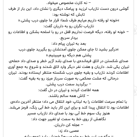
– نه کارت مخصوص میخواد.
گوشی درون دست نازیاب لرزید و پیامک دیگری را نشان داد، این بار از طرف
تابش که نوشته بود:
»خونه لو رفته داریم میایم طرف شما؛ قرار ما جلوی درب پشتی.«
نازیاب نگران رو به داریان گفت:
– خونه لو رفته، دیگه فرصت نداریم قفل در رو با اسلحه بشکن و اطلاعات رو
بردار سریع.
بعد به تیران پیام داد:
»درگیر بشید تا جای ممکن جلوی آمدنشان رو بگیرید جلوی درب
پشتی هم دیگه رو میبینیم.«
صدای شکستن در اتاق فرمانده‌ی با صدای بلند آژیر خطر و صدای داد حمله‌ی
تیران یکی شد. داریان و هفت نفر دیگر وارد اتاق شدند و شروع به جمع آوری
اطلاعات کردند نازیاب و بقیه جلوی درب شکسته منتظر ایستاده بودند. تیران
درحالی که مشت محکمی به صورت سرباز میزد رو به بقیه گفت:
– برگردید سمت درب پشتی.
همه اطاعت کردند و تیران در دل گفت:
– کاش همه سالم باشند.
با تمام سرعت اطلاعات را به لبتاپ خود انتقال می داد؛ منتظر آخرین داده‌ی
اطلاعات بود تا انتقال پیدا کند و برای این کار باید خط آبی رنگ، قرمز می‌شد.
هنوز یک سوم خط آبی بود با صدای داد نازیاب مسیر
نگاهش از روی خط به سمت او تغییر جهت داد:
– عجله کن داریان.
عصبی داد زد:
– مگه من این خط رو جلو میبرم؟ خودش باید تموم بشه.