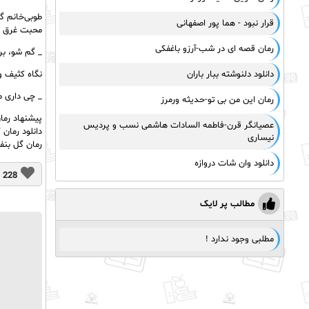
طوبی‌خانم گا
قرار نبود - هما پور اصفهانی
محبت غرق با
رمان قصه ای در شب-آرزو باغفکی
_ گم شو، بر
دانلود دلنوشته ببار باران
نگاه کثیف و
_ چی داری م
رمان این من بی تو-حدیثه ورمرز
پیشنهاد رمان
عصیانگر قرن-فاطمه السادات هاشمی نسب و پردیس
دانلود رمان
نیساری
رمان گل بنفش
دانلود وان شات دروازه
228
مطالب پر لایک
مطلبی وجود ندارد !