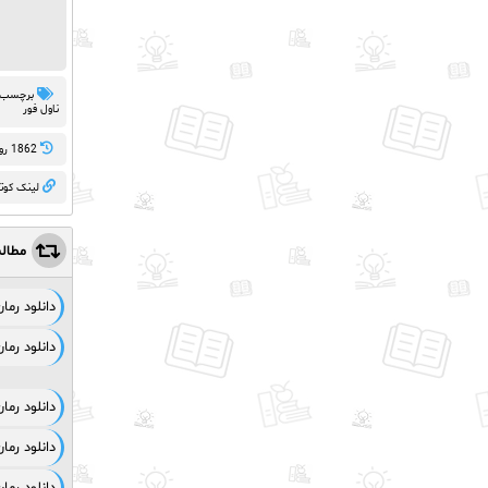
برچسب 
ناول فور
1862 روز پيش
لینک کوت
مطال
دانلود رم
دانلود رم
دانلود رم
دانلود رما