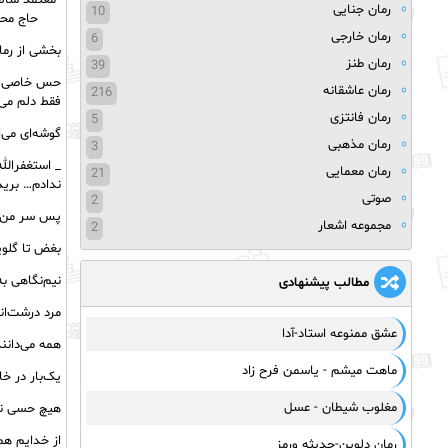
معتمد سالخ
رمان جنایی
10
حاج محر
رمان خارجی
6
بخشی از رما
رمان طنز
39
حس خاصی به
رمان عاشقانه
216
فقط دلم می‌خ
رمان فانتزی
5
گوشه‌ای می‌
رمان مذهبی
3
_ استغفرالله
رمان معمایی
21
ندادم… برید
صوتی
2
پس سر من پو
مجموعه اشعار
2
بغض تا گلویم
نیم‌نگاهی به
مطالب پیشنهادی
مرد درشت‌اند
عشق ممنوعه استاد-آدا
همه می‌دانن
ماهت میشم - یاسمن فرح زاد
یک‌بار در خا
مغلوب شیطان - عسل
هیچ حسی ندا
از خدایم هم
رمان دلوین-حدیثه ورمز