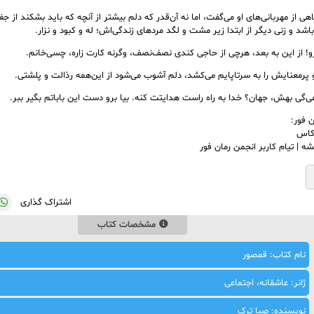
هی از مهربانی‌های او می‌گفت، اما نه آن‌قدر که دلم بیشتر از آنچه که باید بشکند از جف
شد و زنی دیگر از ابتدا زیر مشت و لگد مردهای زندگی‌اش؛ له و کبود و نزار.
و! از این به بعد، هرچی از حاجی کندی نصف‌نصف، وگرنه کارت زاره، چسی‌خانم.
 پرمعنایش را به سرتاپایم می‌کشد، دلم آشوب می‌شود از این‌همه رذالت و پلشتی.
ی‌گی بهش، جهان؟ خدا به راه راست هدایتت کنه. بیا برو دست این باباتم بگیر ببر.
 فور:
 کاس
ه | تیام کاربر انجمن رمان فور
اشتراک گذاری
مشخصات کتاب
نام کتاب: قمصور
ژانر: عاشقانه، اجتماعی
نویسنده: صبا ترک