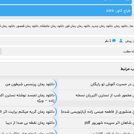
طراح کاور: sara
ها:,
دانلود رمان
,
دانلود رمان جدید
,
دانلود رمان رمان فور
,
دانلود رمان عاشقانه
,
دانلود رمان قمصور
,
دانلود رمان 
2 نظر
7
اه مطلب:
ب مرتبط
ان در حسرت آغوش تو رایگان
دانلود رمان پرنسس شیطون من
ان مخمور شب از نسترن اکبریان نسخه
دانلود رمان تجسد نوشته نسترن اکب
زاده – ویژه
ان منشوری از فاطمه عیسی زاده (بازنویسی شده)
دانلود رمان گریه میکنم برایت اثر الهام
ن شاهان اثر سپیده شهریور pdf
دانلود رمان نقطه بی صدا از دیبا