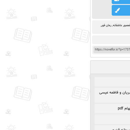
قمصور عاشقانه
,
رمان فور
,
https://novelfor.ir/?p=173
ریان و فاطمه عیسی
 pdf