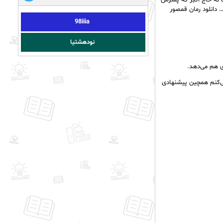
ه نه حاج اکبر که پسرش
دانلود رمان قمصور
98iiia
نودهشتیا
ی هم می‌دهد.
 می‌کنم همچین پیشنهادی