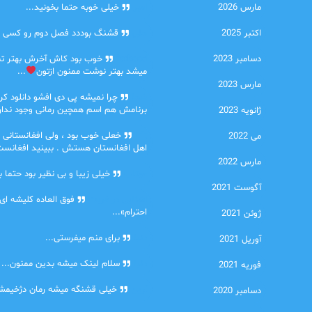
مارس 2026
امیر
خیلی خوبه حتما بخونید...
اکتبر 2025
حلی
قشنگ بوددد فصل دوم رو کسی دا
دسامبر 2023
farbood
خوب بود کاش آخرش بهتر ت
میشد بهتر نوشت ممنون ازتون
...
مارس 2023
ضحا
چرا نمیشه پی دی افشو دانلود کرد
برنامش هم اسم همچین رمانی وجود نداره
ژانویه 2023
Lilt
خعلی خوب بود ، ولی افغانستانی 
می 2022
اهل افغانستان هستش . ببینید افغانست
مارس 2022
مهتاب
خیلی زیبا و بی نظیر بود حتما ب
آگوست 2021
اشنایی در غربت
فوق العاده کلیشه ای
احترام»...
ژوئن 2021
دنیا
برای منم میفرستی...
آوریل 2021
دنیا
سلام لینک میشه بدین ممنون...
فوریه 2021
آرین
خیلی قشنگه میشه رمان دژخیمشم
دسامبر 2020