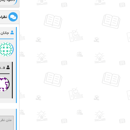
دانلود رما
نظرا
جانان
..a