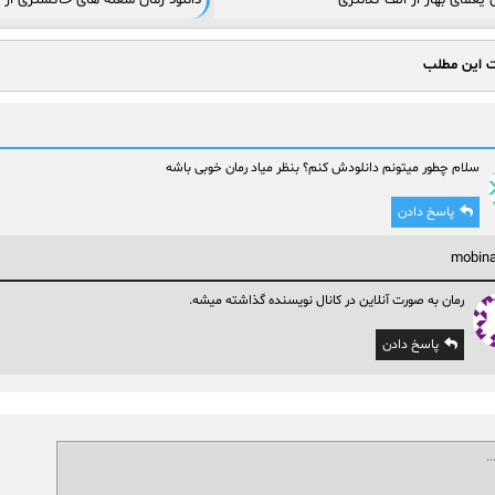
ن یغمای بهار از الف کلانتری
دانلود رمان شعله های خاکستری از 
ت این مطلب
سلام چطور میتونم دانلودش کنم؟ بنظر میاد رمان خوبی باشه
پاسخ دادن
mobina
رمان به صورت آنلاین در کانال نویسنده گذاشته میشه.
پاسخ دادن