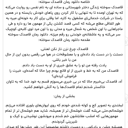
خلاصه دانلود رمان قاصدک سوخته:
قاصدک سوخته زندگی دختر شهرستانی و ساده ای به نام نفس رو روایت می‌کنه
که به تهران اومده تا به تنهایی با کار کردن روی پاهای خودش بایسته و در همین
راستا در شرکت خدماتی‌ای مشغول به کاره، اما وقتی برای کار به خونه‌ای میره به
طور اتفاقی مطلع می‌شه که کسی قصد کشتن یکی از مهمون ها رو داره و طی
ماجراهایی با اون شخص به شمال میره و مدتی رو با اون مرد توی کلبه‌ی کوچیک
سر می‌کنه و یه عاشقانه‌ی خوندنی رو رقم میزنه. دانلود رمان قاصدک سوخته
مقدمه دانلود رمان قاصدک سوخته:
قاصدک چرخ نزن ناز نکن لعنتی.
دستت را در دست باد داده‌ای و با معشوقه‌‌ات ‌در هوا می رقصی بدون این از حال
من با خبر باشی.
یادت رفته من تو را به عشق خبری از او به دست باد دادم.
قاصدک من که به خط و خبری از او قانع بودم چرا حالا که آمده‌ای، خبرت را
فراموش کرده‌ای؟
آه، قاصدک بی‌خبرم حالا که در بی خبری می‌سوزم قسم به خود خدا که به تاوان
خاکستر شدنم تمام قاصدک‌ها را به آتش خواهم کشید.
بخشی از رمان:
لبخندی به تصویر کج و کوله‌ شده‌‌ی خودم که روی لیوان‌های بلوری افتاده می‌‌زنم.
خوشحالم،حتی می‌شه گفت خوشحال تر از همیشه، شاید هم خوشحال تر از تمام
مهمون‌هایی که امشب مقابلشون خم شدم و میونشون نوشیدنی و کیک و
شیرینی گردوندم.
همیشه جشن و پای‌کوبی رو دوست داشتم مخصوصاً این طور جشن‌ها که صدای