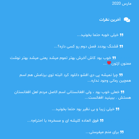
مارس 2020
آخرین نظرات
امیر
خیلی خوبه حتما بخونید...
حلی
قشنگ بوددد فصل دوم رو کسی داره؟...
farbood
خوب بود کاش آخرش بهتر تموم میشد یعنی میشد بهتر نوشت
ممنون ازتون
...
ضحا
چرا نمیشه پی دی افشو دانلود کرد البته توی برنامش هم اسم
همچین رمانی وجود نداره...
Lilt
خعلی خوب بود ، ولی افغانستانی اسم الاصل مردم اهل افغانستان
هستش . ببینید افغانست...
مهتاب
خیلی زیبا و بی نظیر بود حتما بخونید...
اشنایی در غربت
فوق العاده کلیشه ای و مسخره« با احترام»...
دنیا
برای منم میفرستی...