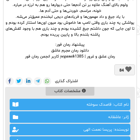
ولوم بالای آهنگ علاوه بر تن آدم‌ها حتی دیوارها رو هم به لرزه در میاره.
خونه، مراسم، خوردنی‌ها و حتی آدم ها.
با یاد جیغ و داد مهمون‌ها و فریاد‌های دیجی لبخندم عمیق‌تر می‌شه.
یواشکی یه چند باری وقتی لامپ ‌ها خاموش بود میون اون‌ها استتار کرده بودم و
تا اون جایی که جون داشتم جیغ کشیده بودم و چند باری هم با وجود کفش‌های
پاشنه بلندم بالا و پایین پریده بودم.
پیشنهاد رمان فور:
دانلود رمان مجرم عاشق
رمان عشق و غرور | 𝒚𝒆𝒈𝒂𝒏𝒆𝒉1385 کاربر انجمن رمان فور
84
اشتراک گذاری
مشخصات کتاب
نام کتاب: قاصدک سوخته
ژانر: عاشقانه
نویسنده: پریسا نعمت الهی