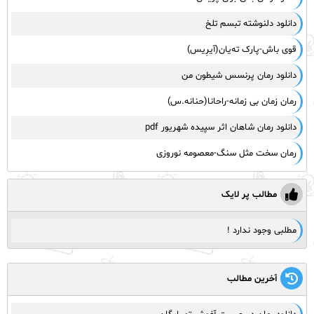
دانلود دلنوشته تبسم تلخ
قوی باش-پارک ته‌یان(آیرِیس)
دانلود رمان پرنسس شیطون من
رمان زمان بی زمانه-راحانا(حنانه.س)
دانلود رمان شاهان اثر سپیده شهریور pdf
رمان سخت مثل سنگ-معصومه نوروزی
مطالب پر لایک
مطلبی وجود ندارد !
آخرین مطالب