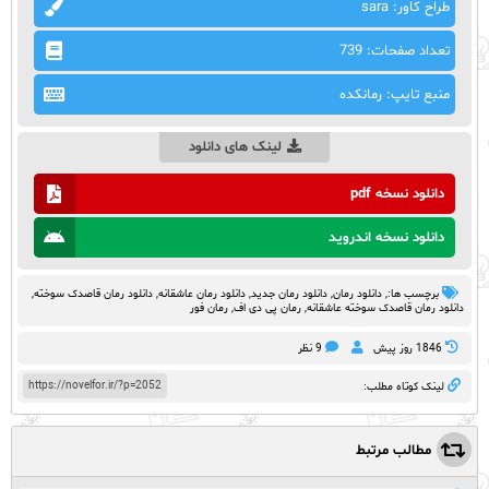
طراح کاور: sara
تعداد صفحات: 739
منبع تایپ: رمانکده
لینک های دانلود
دانلود نسخه pdf
دانلود نسخه اندروید
برچسب ها:,
دانلود رمان
,
دانلود رمان جدید
,
دانلود رمان عاشقانه
,
دانلود رمان قاصدک سوخته
,
دانلود رمان قاصدک سوخته عاشقانه
,
رمان پی دی اف
,
رمان فور
1846 روز پيش
9 نظر
https://novelfor.ir/?p=2052
لینک کوتاه مطلب:
مطالب مرتبط