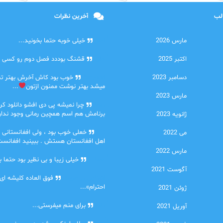
الب
آخرین نظرات
مارس 2026
امیر
خیلی خوبه حتما بخونید...
اکتبر 2025
حلی
قشنگ بوددد فصل دوم رو کسی دا
دسامبر 2023
farbood
خوب بود کاش آخرش بهتر ت
میشد بهتر نوشت ممنون ازتون
...
مارس 2023
ضحا
چرا نمیشه پی دی افشو دانلود کرد
برنامش هم اسم همچین رمانی وجود نداره
ژانویه 2023
Lilt
خعلی خوب بود ، ولی افغانستانی 
می 2022
اهل افغانستان هستش . ببینید افغانست
مارس 2022
مهتاب
خیلی زیبا و بی نظیر بود حتما ب
آگوست 2021
اشنایی در غربت
فوق العاده کلیشه ای
احترام»...
ژوئن 2021
دنیا
برای منم میفرستی...
آوریل 2021