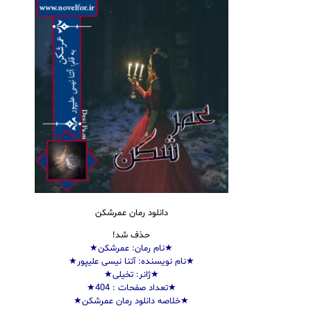
دانلود رمان عمرشکن
حذف شد!
★نام
رمان
: عمرشکن★
★نام نویسنده: آتنا نیسی علیپور★
★ژانر: تخیلی★
★تعداد صفحات : 404
★
★خلاصه دانلود رمان عمرشکن★