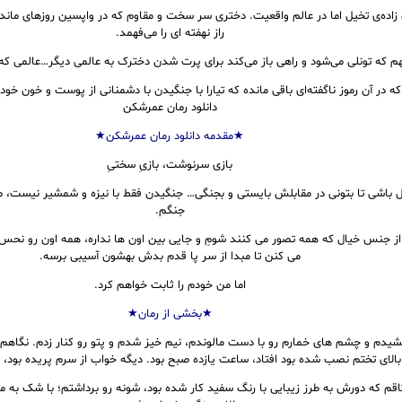
ی زاده‌ی تخیل اما در عالم واقعیت. دختری سر سخت و مقاوم که در واپسین روزهای ما
راز نهفته ای را می‌فهمد.
هم که تونلی می‌شود و راهی باز می‌کند برای پرت شدن دخترک به عالمی دیگر…عالمی که
که در آن رموز ناگفته‌ای باقی مانده که تیارا با جنگیدن با دشمنانی از پوست و خون خ
دانلود رمان عمرشکن
★مقدمه دانلود رمان عمرشکن★
بازی سرنوشت، بازیِ سختیِ
ل باشی تا بتونی در مقابلش بایستی و بجنگی… جنگیدن فقط با نیزه و شمشیر نیست، من
جنگم.
ز جنس خیال که همه تصور می کنند شومِ و جایی بین اون ها نداره، همه اون رو نحس
می کنن تا مبدا از سر پا قدم بدش بهشون آسیبی برسه.
اما من خودم را ثابت خواهم کرد.
★بخشی از رمان★
کشیدم و چشم های خمارم رو با دست مالوندم، نیم خیز شدم و پتو رو کنار زدم. نگاه
الای تختم نصب شده بود افتاد، ساعت یازده صبح بود. دیگه خواب از سرم پریده بود، د
اتاقم که دورش به طرز زیبایی با رنگ سفید کار شده بود، شونه رو برداشتم؛ با شک به م