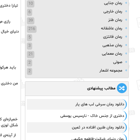
رمان جنایی
10
تیارا دختر
رمان خارجی
6
رمان طنز
39
رازی م
رمان عاشقانه
216
دنیای خیال 
رمان فانتزی
5
رمان مذهبی
3
رمان معمایی
21
صوتی
2
باید هرکو
مجموعه اشعار
2
من دختری ا
مطالب پیشنهادی
دانلود رمان سرخی لب های یار
دختری از جنس خاک - نارسیس یوسفی
خمیازه‌ای 
شکل لوزی ب
دانلود رمان طنین افتاده در ثمین
از آینه‌ی 
رمان دنیای خیانت-فاطمه حکیمی