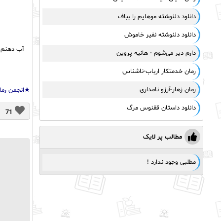
دانلود دلنوشته موهایم را بباف
دانلود دلنوشته نفیر خاموش
آب دهنم ر
دارم دیر می‌شوم - هانیه پروین
رمان خدمتکار ارباب-ناشناس
رمان زهار-آرزو نامداری
★انجمن رما
دانلود داستان ققنوس مرگ
71
مطالب پر لایک
مطلبی وجود ندارد !