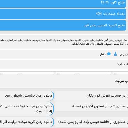
طراح کاور: fa.m
تعداد صفحات: 404
منبع تایپ: انجمن رمان فور
ها:,
انجمن رمان فور
,
دانلود رمان تخیلی
,
دانلود رمان تخیلی جدید
,
دانلود رمان جدید
,
دانلود رمان عمرشکن
,
دانلود
ز آتنا نیسی علیپور
,
دانلود رمان عمرشکن تخیلی
2 نظر
اه مطلب:
ب مرتبط
ان در حسرت آغوش تو رایگان
دانلود رمان پرنسس شیطون من
ان مخمور شب از نسترن اکبریان نسخه
دانلود رمان تجسد نوشته نسترن اکب
زاده – ویژه
ان منشوری از فاطمه عیسی زاده (بازنویسی شده)
دانلود رمان گریه میکنم برایت اثر الهام