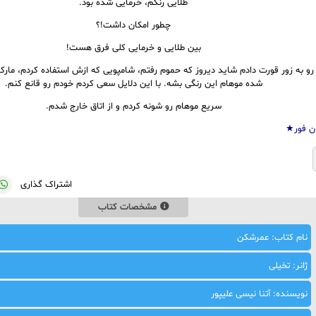
طلایی رنگم، خرمایی شده بود.
چطور امکان داشت!؟
بین طلایی و خرمایی کلی فرق هست!
و به زور قورت دادم شاید دیروز که حموم رفتم، شامپویی که ازش استفاده کردم، مار
شده موهام این رنگی بشه. با این دلایل سعی کردم خودم رو قانع کنم.
سریع موهام رو شونه کردم و از اتاق خارج شدم.
ن فور★
اشتراک گذاری
مشخصات کتاب
نام کتاب: عمرشکن
ژانر: تخیلی
نویسنده: آتنا نیسی علیپور