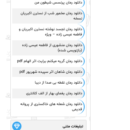
دانلود رمان پرنسس شیطون من
دانلود رمان مخمور شب از نسترن اکبریان
نسخه
دانلود رمان تجسد نوشته نسترن اکبریان و
فاطمه عیسی زاده – ویژه
دانلود رمان منشوری از فاطمه عیسی زاده
(بازنویسی شده)
دانلود رمان گریه میکنم برایت اثر الهام pdf
دانلود رمان شاهان اثر سپیده شهریور pdf
دانلود رمان نقطه بی صدا از دیبا
دانلود رمان یغمای بهار از الف کلانتری
دانلود رمان شعله های خاکستری از پروانه
قدیمی
تبلیغات متنی