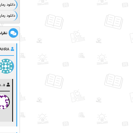
دانلود رما
دانلود رما
نظرا
AHRA
..a