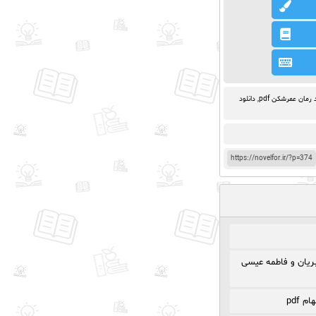
 رمان عمرشکن pdf
,
دانلود
https://novelfor.ir/?p=374
ریان و فاطمه عیسی
 pdf