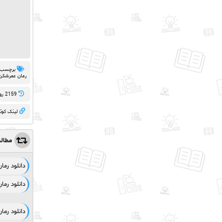
برچسب 
رمان عمرشکن ا
2159 روز پيش
لینک کوت
مطال
دانلود رم
دانلود رم
دانلود رم