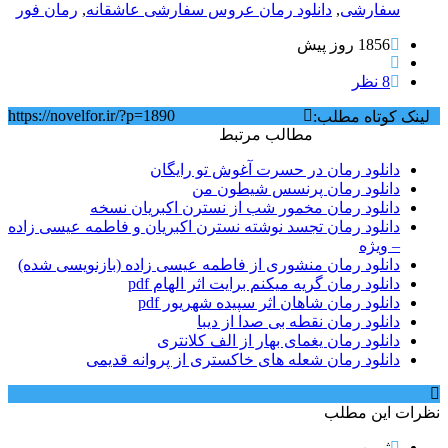
سفارشی
,
دانلود رمان عروس سفارشی عاشقانه
,
رمان فور
1856 روز پيش
8 نظر
https://novelfor.ir/?p=1890
لینک کوتاه مطلب:
مطالب مرتبط
دانلود رمان در حسرت آغوش تو رایگان
دانلود رمان پرنسس شیطون من
دانلود رمان مخمور شب از نسترن اکبریان نسخه
دانلود رمان تجسد نوشته نسترن اکبریان و فاطمه عیسی زاده
– ویژه
دانلود رمان منشوری از فاطمه عیسی زاده (بازنویسی شده)
دانلود رمان گریه میکنم برایت اثر الهام pdf
دانلود رمان شاهان اثر سپیده شهریور pdf
دانلود رمان نقطه بی صدا از دیبا
دانلود رمان یغمای بهار از الف کلانتری
دانلود رمان شعله های خاکستری از پروانه قدیمی
نظرات این مطلب
ثمین