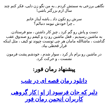
نگاهی برزخی به سمتش کردم ـ به من نگو زن دایی، فکر کنم چند
سال ازم بزرگتر باشی!
سرش رو تکون داد ـ باشه آیناز خانم
ـ چرا خودش نیومد دنبالم؟
دست و پاش رو گم کرد ـ چیزِ کار داشتن ، منو فرستادن.
به ماشین رسیدیم ، قفل ماشین رو زد و کیفم رو صندوق عقب
گذاشت ، ماشاالله مامان هر چی تونست چپوند تو کیف ، مثل اینکه
قرار قحطی بیاد.
در ماشین رو برام باز کرد ، سوار شدم ، خودشم پشت فرمون
نشست ، و حرکت کرد.
پیشنهاد رمان فور:
دانلود رمان قصه‌ ای‌ در شب
دلبر که جان فرسود از او | کار گروهی
کاربران انجمن رمان فور