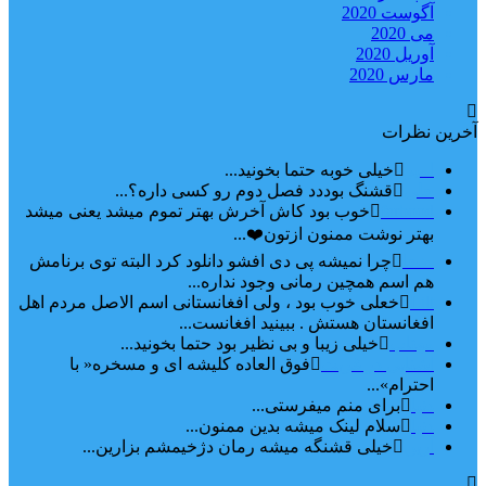
آگوست 2020
می 2020
آوریل 2020
مارس 2020
آخرین نظرات
امیر
خیلی خوبه حتما بخونید...
حلی
قشنگ بوددد فصل دوم رو کسی داره؟...
farbood
خوب بود کاش آخرش بهتر تموم میشد یعنی میشد
بهتر نوشت ممنون ازتون❤️...
ضحا
چرا نمیشه پی دی افشو دانلود کرد البته توی برنامش
هم اسم همچین رمانی وجود نداره...
Lilt
خعلی خوب بود ، ولی افغانستانی اسم الاصل مردم اهل
افغانستان هستش . ببینید افغانست...
مهتاب
خیلی زیبا و بی نظیر بود حتما بخونید...
اشنایی در غربت
فوق العاده کلیشه ای و مسخره« با
احترام»...
دنیا
برای منم میفرستی...
دنیا
سلام لینک میشه بدین ممنون...
آرین
خیلی قشنگه میشه رمان دژخیمشم بزارین...