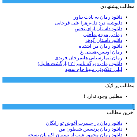
مطالب پیشنهادی
دانلود رمان به یادت بیاور
دلنوشته درد دل-زهرا علی فرحانی
دانلود داستان آوای نحس
رمان زمردم-ماحلی
دانلود داستان گوهر
دانلود رمان من اشتباه
رمان اوتیس-هستی.غ
رمان تیمارستانی ها-مرجان فریدی
دانلود رمان دورگه نامیرا ۲ (بازگشت هانیل)
لیلی عنکبوتی-مبینا حاج سعید
مطالب پر لایک
مطلبی وجود ندارد !
آخرین مطالب
دانلود رمان در حسرت آغوش تو رایگان
دانلود رمان پرنسس شیطون من
دانلود رمان مخمور شب از نسترن اکبریان نسخه