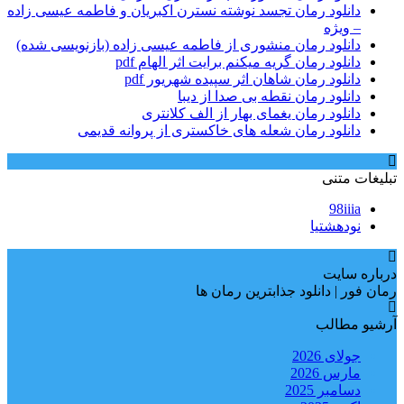
دانلود رمان تجسد نوشته نسترن اکبریان و فاطمه عیسی زاده
– ویژه
دانلود رمان منشوری از فاطمه عیسی زاده (بازنویسی شده)
دانلود رمان گریه میکنم برایت اثر الهام pdf
دانلود رمان شاهان اثر سپیده شهریور pdf
دانلود رمان نقطه بی صدا از دیبا
دانلود رمان یغمای بهار از الف کلانتری
دانلود رمان شعله های خاکستری از پروانه قدیمی
تبلیغات متنی
98iiia
نودهشتیا
درباره سایت
رمان فور | دانلود جذابترین رمان ها
آرشیو مطالب
جولای 2026
مارس 2026
دسامبر 2025