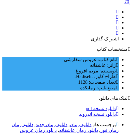
70
اشتراک گذاری
مشخصات کتاب
نام کتاب: عروس سفارشی
ژانر: عاشقانه
نویسنده: مریم افروغ
طراح کاور: -Hadiseh-
تعداد صفحات: 1128
منبع تایپ: رمانکده
لینک های دانلود
دانلود نسخه pdf
دانلود نسخه اندروید
برچسب ها:,
دانلود رمان
,
دانلود رمان جدید
,
دانلود رمان
رمان فور
,
دانلود رمان عاشقانه
,
دانلود رمان عروس