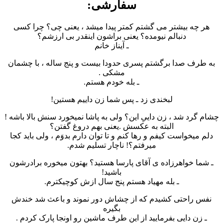
سفارشی:
هر چه بیشتر می گشتم کمتر پیدا میشد ، یعنی چی؟ چرا کسی
دنبالم نیومده؟ یعنی براشون اینقدر بی ارزشم؟
ـ آیناز خانم
به طرف صدا برگشتم پسری حدودا بیست و پنج ساله ، با چشمان
مشکی .
ـ بله خودم هستم.
لبخندی زد ـ پس شما زن داییم هستین!
چشام گرد شد ، زن داییِ این؟ ولی به پاشا نمیخورد سنش بالا باشه !
البته به عکسش .یعنی بهم دروغ گفتن؟
دلم میخواست کیفم و رها کنم و تا توان دارم بدوَم ، ولی باید کجا
میرفتم؟! ناچار تسلیم شدم.
ـ شما خواهرزاده ی آقای پارسا هستید؟ بهتون میخوره برادرشون
باشید!
ـ بله مهیاد هستم پنج سال ازش کوچیکترم.
نفس راحتی کشیدم که از چشاش دور نموند و باعث شد خندش
بگیره
ـ زن دایی بفرمایید از این طرف ماشین رو اونجا پارک کردم .