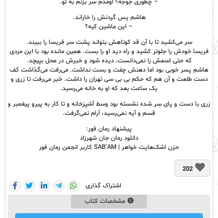
– چطوری جوجه؟ اومدم سر بزنم به تو.
هاشم پس گردنش را خاراند.
– این ماشین کیه؟
سر می‌کشید تا با آن قد کوتاهش بتواند پشت سر فریسا را ببیند.
فریسا خودش را جلوتر کشید و راه دید او را بست. همین مانده بود با این مردی
که حتی اسمش را نمی‌دانست، دیده شود و خبرش در محل بپیچد.
هاشم پسر خوبی بود اما دهنش چفت و بست نداشت. می‌رفت می‌گذاشت کف
دست طلعت و آن هم که حکم بی‌ بی سی تهران را داشت. خبر می‌رفت تا زری و
یک ساعت بعد که او به خانه می‌رسید.
زری با دست و پای سِر شده نشسته بود وسط آشپزخانه و تا کار به پیرو پیغمبر و
قسم و آیه نمی‌رسید، آرام نمی‌گرفت.
پیشنهاد رمان فور:
دانلود رمان جان شهرزاد
حزن اشک‌هایت خواهر | SAB’AM کاربر انجمن رمان فور
202
اشتراک گذاری
مشخصات کتاب