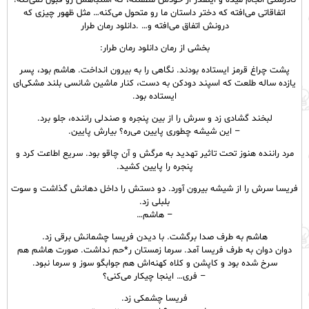
نادرستی انجام میده و اینقدر از خودش مطمئنه، که اشتباهش رو قبول نمی‌کنه!
اتفاقاتی می‌افته که دختر داستان ما رو متحول می‌کنه… مثل ظهور چیزی که
درونش اتفاق می‌افته و… .دانلود رمان طرار
بخشی از رمان دانلود رمان طرار:
پشت چراغ قرمز ایستاده بودند. نگاهی را به بیرون انداخت. هاشم بود، پسر
یازده ساله طلعت که اسپند دودکن به دست، کنار ماشین شانسی بلند مشکی‌ای
ایستاده بود.
لبخند گشادی زد و سرش را از بین پنجره و صندلی راننده، جلو برد.
– این شیشه چطوری پایین می‌ره؟ بیارش پایین.
مرد راننده هنوز تحت تاثیر تهدید به مرگش و آن چاقو بود. سریع اطاعت کرد و
پنجره را پایین کشید.
فریسا سرش را از شیشه بیرون آورد. دو دستش را داخل دهانش گذاشت و سوت
بلبلی زد.
– هاشم…
هاشم به طرف صدا برگشت. با دیدن فریسا چشمانش برقی زد.
دوان دوان به طرف فریسا آمد. سرما زمستان ر*حم نداشت. صورت هاشم هم
سرخ شده بود و کاپشن و کلاه کهنه‌اش هم جوابگو سوز و سرما نبود.
– فری… اینجا چیکار می‌کنی؟
فریسا چشمکی زد.