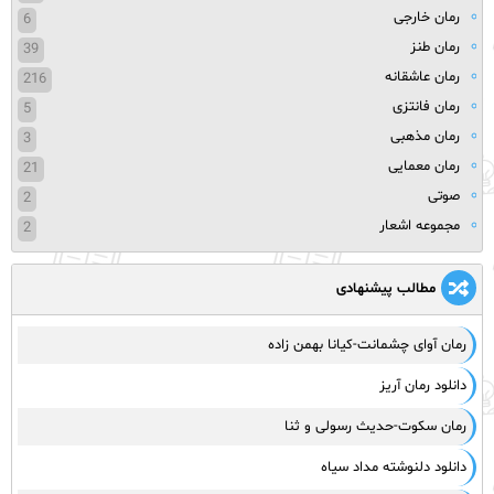
رمان خارجی
6
رمان طنز
39
رمان عاشقانه
216
رمان فانتزی
5
رمان مذهبی
3
رمان معمایی
21
صوتی
2
مجموعه اشعار
2
مطالب پیشنهادی
رمان آوای چشمانت-کیانا بهمن زاده
دانلود رمان آریز
رمان سکوت-حدیث رسولی و ثنا
دانلود دلنوشته مداد سیاه