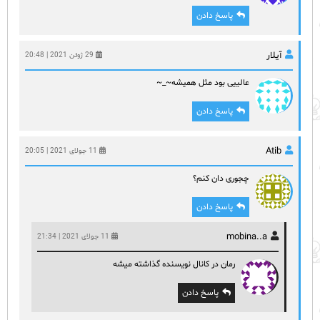
پاسخ دادن
آیلار
29 ژوئن 2021 | 20:48
عالییی بود مثل همیشه~_~
پاسخ دادن
Atib
11 جولای 2021 | 20:05
چجوری دان کنم؟
پاسخ دادن
mobina..a
11 جولای 2021 | 21:34
رمان در کانال نویسنده گذاشته میشه
پاسخ دادن