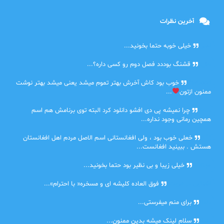
آخرین نظرات
امیر
خیلی خوبه حتما بخونید...
حلی
قشنگ بوددد فصل دوم رو کسی داره؟...
farbood
خوب بود کاش آخرش بهتر تموم میشد یعنی میشد بهتر نوشت
ممنون ازتون
...
ضحا
چرا نمیشه پی دی افشو دانلود کرد البته توی برنامش هم اسم
همچین رمانی وجود نداره...
Lilt
خعلی خوب بود ، ولی افغانستانی اسم الاصل مردم اهل افغانستان
هستش . ببینید افغانست...
مهتاب
خیلی زیبا و بی نظیر بود حتما بخونید...
اشنایی در غربت
فوق العاده کلیشه ای و مسخره« با احترام»...
دنیا
برای منم میفرستی...
دنیا
سلام لینک میشه بدین ممنون...