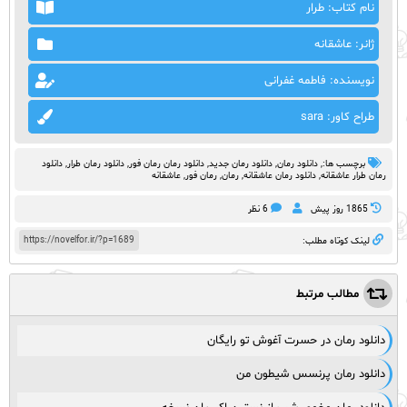
نام کتاب: طرار
ژانر: عاشقانه
نویسنده: فاطمه غفرانی
طراح کاور: sara
برچسب ها:,
دانلود رمان
,
دانلود رمان جدید
,
دانلود رمان رمان فور
,
دانلود رمان طرار
,
دانلود
رمان طرار عاشقانه
,
دانلود رمان عاشقانه
,
رمان
,
رمان فور
,
عاشقانه
1865 روز پيش
6 نظر
https://novelfor.ir/?p=1689
لینک کوتاه مطلب:
مطالب مرتبط
دانلود رمان در حسرت آغوش تو رایگان
دانلود رمان پرنسس شیطون من