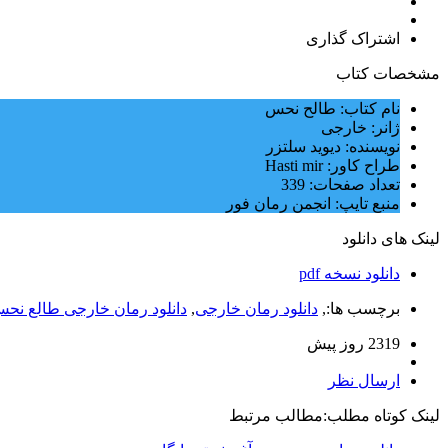
اشتراک گذاری
مشخصات کتاب
نام کتاب: طالح نحس
ژانر: خارجی
نویسنده: دیوید سلتزر
طراح کاور: Hasti mir
تعداد صفحات: 339
منبع تایپ: انجمن رمان فور
لینک های دانلود
دانلود نسخه pdf
برچسب ها:,
دانلود رمان خارجی
,
دانلود رمان خارجی طالع نح
2319 روز پيش
ارسال نظر
لینک کوتاه مطلب:
مطالب مرتبط