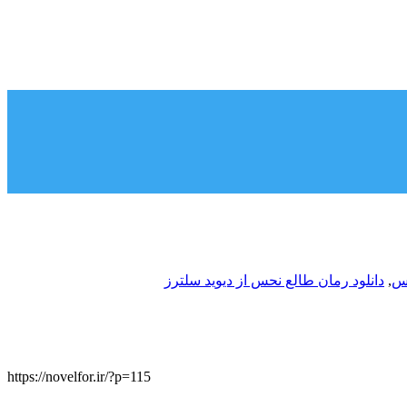
حس
,
دانلود رمان طالع نحس از دیوید سلترز
https://novelfor.ir/?p=115