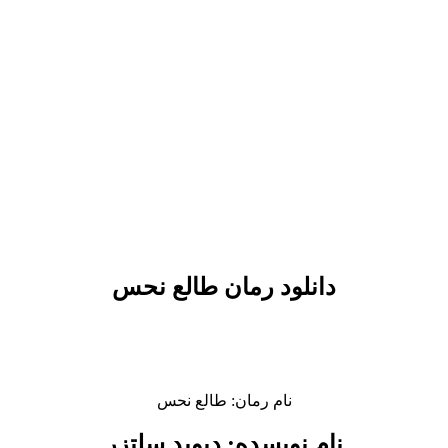
دانلود رمان طالع نحس
نام رمان: طالع نحس
نام نویسده: دیوید سلتزر