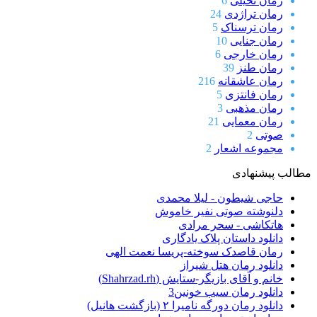
رمان تخیلی
6
رمان تراژدی
24
رمان ترسناک
5
رمان جنایی
10
رمان خارجی
6
رمان طنز
39
رمان عاشقانه
216
رمان فانتزی
5
رمان مذهبی
3
رمان معمایی
21
صوتی
2
مجموعه اشعار
2
مطالب پیشنهادی
حاجی شیطون - لیلا محمدی
دلنوشته صوتی نفیر خاموش
هاتکاشی - سحر مرادی
دانلود داستان پلاک یادگاری
رمان قاصدک سوخته-پریسا نعمت الهی
دانلود رمان هتل شیراز
خانم و آقای بازیگر-ستایش (Shahrzad.rh)
دانلود رمان سیب خونین3
دانلود رمان دورگه نامیرا ۲ (بازگشت هانیل)