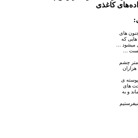
ده‌های کاغذی
:
جنون های
هایی که
ل میشود …
 نیست …
ومتر چشم
هزاران
پوسته ی
خت های
ند و به
میفرستیم