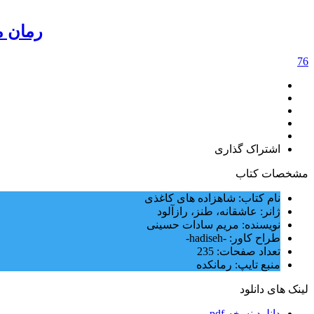
رمان ماه جنون 
76
اشتراک گذاری
مشخصات کتاب
نام کتاب: شاهزاده های کاغذی
ژانر: عاشقانه، طنز، رازآلود
نویسنده: مریم سادات حسینی
طراح کاور: -hadiseh-
تعداد صفحات: 235
منبع تایپ: رمانکده
لینک های دانلود
دانلود نسخه pdf