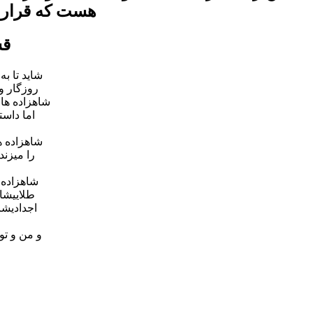
هست که قراره 
قس
شاید تا ب
روزگار و
شاهزاده ها
اما داست
شاهزاده ه
را میزن
شاهزاده 
طلاییشا
اجدادیشا
و من و تو