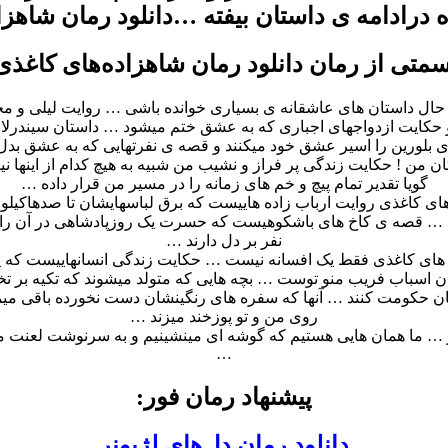
درادامه ی داستان بیفته …دانلود رمان شاهزا
متی از رمان دانلود رمان شاهزاده‌های کاغذی
ه حال داستان های عاشقانه ی بسیاری خوانده باشی … روایت لیلی و م
 حکایت ازدواجهای اجباری که به عشق ختم میشود … داستان سیندرلا 
ی بلورین را اسیر عشق خود میکنند و قصه ی نفرتهایی که به عشق بد
ان من ! حکایت زندگی پر فراز و نشیب من شبیه به هیچ کدام از اینها
گویا تقدیر تمام پیچ و خم های زمانه را در مسیر من قرار داده …
ای کاغذی روایت ارباب زاده هاییست که برق لباسهایشان تا صدهاکیل
د … قصه ی کاخ های باشکوهیست که حسرت یک روزپادشاهی در آن را 
نفر بر دل دارند …
های کاغذی فقط یک افسانه نیست … حکایت زندگی انسانهاییست که 
ن اسباب فریب منو توست … بچه هایی که متولد میشوند که تکیه بر ت
ن حکومت کنند … آنها که سفره های رنگینشان دست نخورده باقی میما
روی من و تو پوزخند میزند …
 … ما همان هایی هستیم که گوشه ای مینشینیم و به سرنوشت لعنت 
…
پیشنهاد رمان فور:
دانلود رمان دل‌های لژیونر