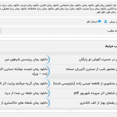
ها:,
انجمن رمان فور
,
دانلود رمان
,
دانلود رمان اجتماعی‌
,
دانلود رمان انلاین
,
دانلود رمان جدید
,
دانلود رمان ردپا
,
دا
پا انلاین
,
دانلود رمان ردپا جدید
,
دانلود رمان ردپا رمان فور
,
دانلود رمان ردپا عاشقانه
,
دانلود رمان ردپا معرفی
,
د
,
رمان فور
,
ناول فور
ارسال نظر
1
اه مطلب:
ب مرتبط
ان در حسرت آغوش تو رایگان
دانلود رمان پرنسس شیطون من
ان مخمور شب از نسترن اکبریان نسخه
دانلود رمان تجسد نوشته نسترن اکب
زاده – ویژه
ان منشوری از فاطمه عیسی زاده (بازنویسی شده)
دانلود رمان گریه میکنم برایت اثر الهام
ن شاهان اثر سپیده شهریور pdf
دانلود رمان نقطه بی صدا از دیبا
ن یغمای بهار از الف کلانتری
دانلود رمان شعله های خاکستری از 