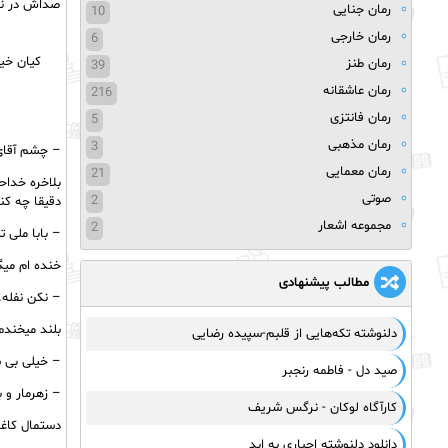
صداش در نمی
رمان جنایی
10
رمان خارجی
6
کیان خی
رمان طنز
39
رمان عاشقانه
216
رمان فانتزی
5
رمان مذهبی
3
– چشم آقای
رمان معمایی
21
بلاخره خدا
صوتی
2
دقیقا چه کن
مجموعه اشعار
2
– بابا ملی 
خنده ام میگ
مطالب پیشنهادی
– نکن نفله.
بلند میخندم
دلنوشته تکه‌هایی از قلبم-سپیده رضایی
– خیلی بی 
صید دل - فاطمه رنجبر
– زهرمار و 
کارآگاه لوکان - نرگس شریف
دستمال کاغذ
دانلود دلنوشته اجباری به ابد