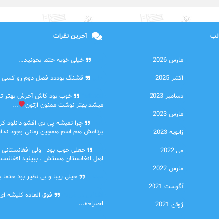
الب
آخرین نظرات
مارس 2026
امیر
خیلی خوبه حتما بخونید...
اکتبر 2025
حلی
قشنگ بوددد فصل دوم رو کسی دا
دسامبر 2023
farbood
خوب بود کاش آخرش بهتر ت
میشد بهتر نوشت ممنون ازتون
...
مارس 2023
ضحا
چرا نمیشه پی دی افشو دانلود کرد
برنامش هم اسم همچین رمانی وجود نداره
ژانویه 2023
Lilt
خعلی خوب بود ، ولی افغانستانی 
می 2022
اهل افغانستان هستش . ببینید افغانست
مارس 2022
مهتاب
خیلی زیبا و بی نظیر بود حتما ب
آگوست 2021
اشنایی در غربت
فوق العاده کلیشه ای
احترام»...
ژوئن 2021