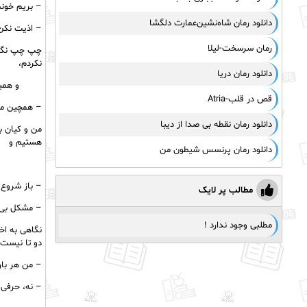
– بریم خونم
دانلود رمان شاه‌نشین‌عمارت دلگشا
– اذیت نکن ک
رمان سرسخت-لیلا
چپ چپ نگاهم
نکردم،
دانلود رمان دریا
و همی
قص در قلب-Atria
– همچین میگ
دانلود رمان نقطه بی صدا از دیبا
هستیم و
دانلود رمان پرنسس شیطون من
– باز شروع 
مطالب پر لایک
– مشکل بی 
مطلبی وجود ندارد !
نگاهی به اخ
دو تا نیست:
– من هر بار
– نه، حرفی