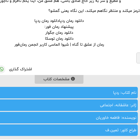
و مطیع و سر به زیر حاج صادق باشی، هم عشق من، اینا یکم نافرم و ناجوره
 ترمز میکند و منتظر نگاهم میکند، این نگاه یعنی گمشو؟
دانلود رمان ردپادانلود رمان ردپا
پیشنهاد رمان فور:
دانلود رمان جگوار
دانلود رمان توسکا
رمان از عشق تا گناه | شیوا الماسی کاربر انجمن رمان‌فور
اشتراک گذاری
مشخصات کتاب
نام کتاب: ردپا
ژانر: عاشقانه، اجتماعی
نویسنده: فاطمه خاوریان
طراح کاور: ثمین.ف