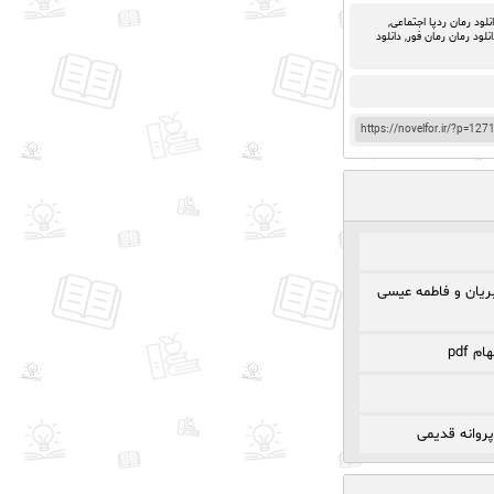
نلود رمان ردپا اجتماعی
,
انلود رمان رمان فور
,
دانلود
https://novelfor.ir/?p=127
ریان و فاطمه عیسی
 pdf
پروانه قدیمی