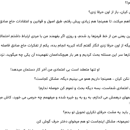
!؟
یان، باز از اون حرفا زدی؟
 میکند، تا همینجا هم زیادی پیش رفتم، طبق اصول و قوانین و اعتقادات حاج صادق 
ن یعنی من از خط قرمزها رد شدم، و روزی اگر بفهمند من با مردی ارتباط داشتم احتمال
ه از اون حرفا زدی انگار گفتم گناه کبریه انجام بده، یکم از تفکرات حاج صادق فاصله 
او تنها متعقد است بی اعتمادی من آخر کار دستمان میدهد!
نکن کیان ، همینجا داریم همو می بینیم دیگه، مشکل کجاست؟
اعتمادی شماست، بسه دیگه بحث و تموم کن حوصله ندارم!
مهای درهمش می اندازم، به رو به رو خیره شده و میفهمم چه حرصی می خورد، کاش می
 باید یه مشت حرفای تکراری تحویل تو بدم؟
 نمیمونه، مشکل اینجاست تو هم میخوای دختر حرف گوش کن