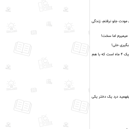
مودت جلو نرفتم، زندگی
ا میمیرم اما سخت!
بگیری حلی!
من و کیان بارها سر این مسئله بحث کردیم و هر بار هیچکداممان نفهمیده آن یکی چه میگوید، نزدیک ۴ ماه است که با هم
فهمید درد یک دختر یکی