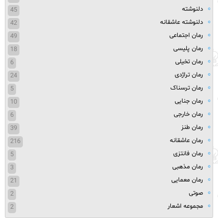
دلنوشته
45
دلنوشته عاشقانه
42
رمان اجتماعی
49
رمان پلیسی
18
رمان تخیلی
6
رمان تراژدی
24
رمان ترسناک
5
رمان جنایی
10
رمان خارجی
6
رمان طنز
39
رمان عاشقانه
216
رمان فانتزی
5
رمان مذهبی
3
رمان معمایی
21
صوتی
2
مجموعه اشعار
2