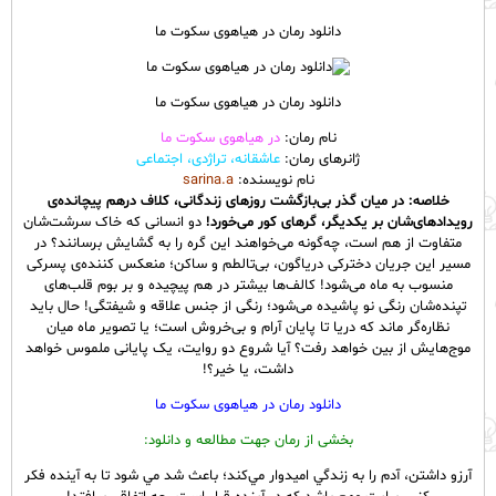
دانلود رمان در هیاهوی سکوت ما
دانلود رمان در هیاهوی سکوت ما
نام رمان:
در هیاهوی سکوت ما
ژانرهای رمان:
عاشقانه، تراژدی، اجتماعی
نام نویسنده:
sarina.a
خلاصه: در میان گذر بی‌بازگشت روزهای زندگانی، کلاف درهم پیچانده‌ی
رویدادهای‌شان بر یکدیگر، گرهای کور می‌خورد!
دو انسانی که خاک سرشت‌شان
متفاوت از هم است، چه‌گونه می‌خواهند این گره را به گشایش برسانند؟ در
مسیر این جریان دخترکی دریاگون، بی‌تالطم و ساکن؛ منعکس کننده‌ی پسرکی
منسوب به ماه می‌شود! کالف‌ها بیشتر در هم پیچیده و بر بوم قلب‌های
تپنده‌شان رنگی نو پاشیده می‌شود؛ رنگی از جنس علاقه و شیفتگی! حال باید
نظاره‌گر ماند که دریا تا پایان آرام و بی‌خروش است؛ یا تصویر ماه میان
موج‌هایش از بین خواهد رفت؟ آیا شروع دو روایت، یک پایانی ملموس خواهد
داشت، یا خیر؟!
دانلود رمان در هیاهوی سکوت ما
بخشی از رمان جهت مطالعه و دانلود:
آرزو داشتن، آدم را به زندگي اميدوار مي‌كند؛ باعث شد مي شود تا به آينده فكر