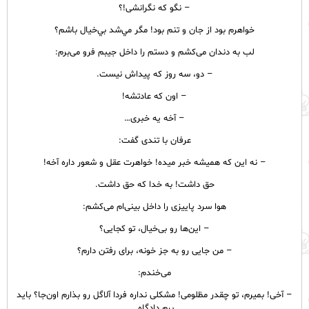
– نگو که نگرانشی!؟
خواهرم بود از جان و تنم بود! مگر مي‌شد بي‌خيال باشم؟
لب به دندان می‌کشم و دستم را داخل جیبم فرو می‌برم:
– دو، سه روز که پیداش نیست.
– اون که عادتشه!
– آخه یه خبری…
عرفان با تندی گفت:
– نه این که همیشه خبر میده! خواهرت عقل و شعور داره آخه!
حق داشت! به خدا كه حق داشت.
هوا سرد پاییزی را داخل بینی‌ام می‌کشم:
– این‌ها رو بی‌خیال، تو کجایی؟
– من جایی رو به جز خونه، برای رفتن دارم؟
می‌خندم:
– آخی! بمیرم، تو چقدر مظلومی! مشکلی نداره فردا آلاگل رو بذارم اون‌جا؟ باید
برم دادگاه.