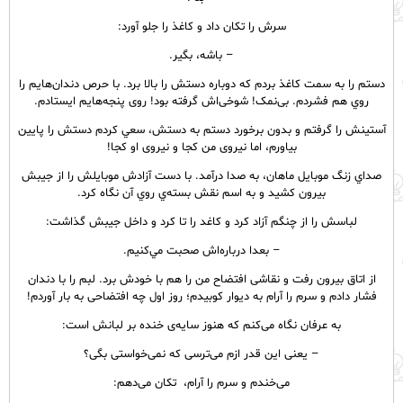
سرش را تکان داد و كاغذ را جلو آورد:
– باشه، بگير.
دستم را به سمت كاغذ بردم كه دوباره دستش را بالا برد. با حرص دندان‌هايم را
روي هم فشردم. بی‌نمک! شوخی‌اش گرفته بود! روی پنجه‌هايم ايستادم.
آستينش را گرفتم و بدون برخورد دستم به دستش، سعي كردم دستش را پايين
بياورم، اما نیروی من کجا و نیروی او کجا!
صداي زنگ موبايل ماهان، به صدا درآمد. با دست آزادش موبايلش را از جیبش
بیرون کشید و به اسم نقش بسته‌ي روي آن نگاه كرد.
لباسش را از چنگم آزاد کرد و كاغد را تا كرد و داخل جيبش گذاشت:
– بعدا درباره‌اش صحبت مي‌كنيم.
از اتاق بیرون رفت و نقاشی افتضاح من را هم با خودش برد. لبم را با دندان
فشار دادم و سرم را آرام به دیوار کوبیدم؛ روز اول چه افتضاحی به بار آوردم!
به عرفان نگاه می‌کنم که هنوز سایه‌ی خنده بر لبانش است:
– یعنی این قدر ازم می‌ترسی که نمی‌خواستی بگی؟
می‌خندم و سرم را آرام، تکان می‌دهم: