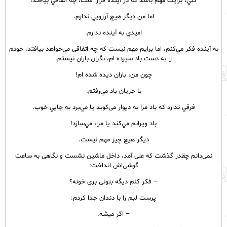
كني، برايت مهم باشد كه در آينده قرار است، چه اتفاقي بیافتد!
اما من ديگر هيچ آرزويي ندارم.
اميدي به آينده ندارم.
به آينده فكر مي‌كنم، اما برایم مهم نيست كه چه اتفاقی مي‌خواهد بيافتد. خودم
را به دست باد سپرده ام، نگران باران نيستم.
چون من، باران ديده شده ام!
با جريان باد مي‌رفتم.
فرقي ندارد كه باد مرا به ديوار می‌کوبد يا مي‌برد به جايي خوب.
باد ویرانم مي‌كند يا مرا، مي‌سازد!
دیگر هیچ چیز مهم نیست.
نمی‌دانم چقدر گذشت که علی آمد، داخل ماشین نشست و نگاهی به ساعت
گوشی‌اش انداخت:
– فکر کنم دیگه بتونی بری خونه؟
پرست لبم را با دندان جدا كردم:
– اگر میشه.