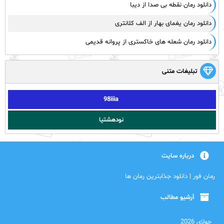
دانلود رمان نقطه بی صدا از دیبا
دانلود رمان یغمای بهار از الف کلانتری
دانلود رمان شعله های خاکستری از پروانه قدیمی
تبلیغات متنی
98iiia
نودهشتیا
درباره سایت
رمان فور | دانلود جذابترین رمان ها
آرشیو مطالب
جولای 2026