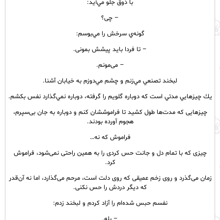
با ذوق جلو مي‌آيد:
– چی؟
گونه‌ي سرخش را مي‌بوسم:
– تا فردا باید پیشش بمونی.
– می‌مونم‌.
لبخند تصنعي مي‌زنم و چشم مي‌دوزم به خيابان آشنا.
يك چيزهايي مدتي است كه دوباره گلويم را گرفته، دوباره نمي‌گذارد نفس بكشم.
چیزهایی که مدت‌ها طول کشید تا فراموششان کنم و دوباره به جان بی‌سپرم،
هجوم آورده بودند.
فراموش که نه…
چیزی که با تمام دل و جانت حس کردی را به همین راحتی نمی‌شود، فراموش
کرد.
زمان می‌گذرد و روی زخم عمیقی که روی دلت است، مرحم می‌گذارد، اما نه آن‌قدر
که دیگر دردش را حس نکنی.
نفسم حبس شده‌ام را آزاد کردم و لبخند زدم:
– بله.