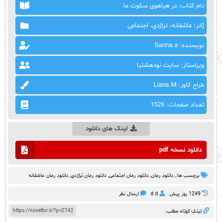
نام کتاب: در هیاهوی سکوت ما
ژانر: عاشقانه، تراژدی، اجتماعی
نویسنده: Sarina.a
ویراستار: سایت نودهشتیا
طراح کاور: Liana.M
تعداد صفحات: 1526
لینک های دانلود
دانلود نسخه pdf
برچسب ها:,
دانلود رمان
,
دانلود رمان اجتماعی‌
,
دانلود رمان تراژدی
,
دانلود رمان عاشقانه
1249 روز پيش
d d
ارسال نظر
https://novelfor.ir/?p=2742
لینک کوتاه مطلب: