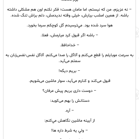
– نه عزیزم، من که نیستم، اما مامان هست؛ فکر نکنم اون هم مشکلی داشته
باشه. از همین امشب بیارش، خیلی وقته ندیدمش، دلم براش تنگ شده.
هوا سرد شده بود. مي‌ترسيدم گل كوچكم سرما بخورد.
– باشه اگر قبول کرد میارمش، فعلا.
– خداحافظ.
به سرعت موبايلم را قطع می‌کنم و آلاگل را صدا می‌کنم. آلاگل نفس-نفس‌زنان به
سمتم می‌آید.
– بریم دیگه!
قبول می‌کند و کنارم می‌آید، سوار ماشین می‌شویم.
– دوست داری بریم پیش عرفان؟
دستانش را بهم می‌کوبد:
– آره.
از آيينه ماشين نگاهش مي‌كنم:
– ولي يه شرط داره ها!