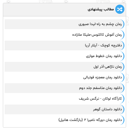
مطالب پیشنهادی
رمان چشم به راه-لیدا صبوری
رمان آغوش کاکتوس-ملیکا ملازاده
دفترچه کوچک - آیلار آریا
دانلود رمان خطوط موازی
رمان ناژاهی-آذر اول
دانلود رمان معجزه فوتبالی
دانلود رمان متاسفم جلد دوم
کارآگاه لوکان - نرگس شریف
دانلود داستان گوهر
دانلود رمان دورگه نامیرا ۲ (بازگشت هانیل)