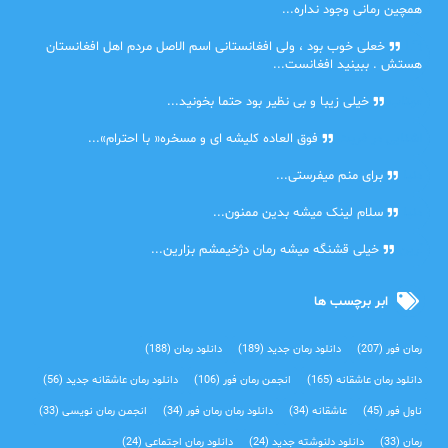
همچین رمانی وجود نداره...
Lilt
خعلی خوب بود ، ولی افغانستانی اسم الاصل مردم اهل افغانستان
هستش . ببینید افغانست...
مهتاب
خیلی زیبا و بی نظیر بود حتما بخونید...
اشنایی در غربت
فوق العاده کلیشه ای و مسخره« با احترام»...
دنیا
برای منم میفرستی...
دنیا
سلام لینک میشه بدین ممنون...
آرین
خیلی قشنگه میشه رمان دژخیمشم بزارین...
ابر برچسب ها
رمان فور
(207)
دانلود رمان جدید
(189)
دانلود رمان
(188)
دانلود رمان عاشقانه
(165)
انجمن رمان فور
(106)
دانلود رمان عاشقانه جدید
(56)
ناول فور
(45)
عاشقانه
(34)
دانلود رمان رمان فور
(34)
انجمن رمان نویسی
(33)
رمان
(33)
دانلود دلنوشته جدید
(24)
دانلود رمان اجتماعی‌
(24)