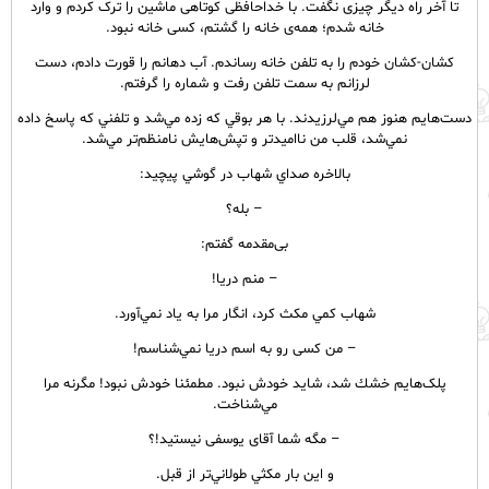
تا آخر راه دیگر چیزی نگفت. با خداحافظی کوتاهی ماشین را ترک کردم و وارد
خانه شدم؛ همه‌ی خانه را گشتم، کسی خانه نبود.
کشان-کشان خودم را به تلفن خانه رساندم. آب دهانم را قورت دادم، دست
لرزانم به سمت تلفن رفت و شماره را گرفتم.
دست‌هايم هنوز هم مي‌لرزيدند. با هر بوقي كه زده مي‌شد و تلفني كه پاسخ داده
نمي‌شد، قلب من نااميدتر و تپش‌هايش نامنظم‌تر مي‌شد.
بالاخره صداي شهاب در گوشي پيچيد:
– بله؟
بی‌مقدمه گفتم:
– منم دريا!
شهاب كمي مكث كرد، انگار مرا به ياد نمي‌آورد.
– من کسی رو به اسم دریا نمي‌شناسم!
پلک‌هايم خشك شد، شايد خودش نبود. مطمئنا خودش نبود! مگرنه مرا
مي‌شناخت.
– مگه شما آقای یوسفی نيستيد!؟
و اين بار مكثي طولاني‌تر از قبل.