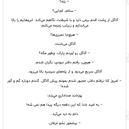
– بله؟
– سلام، کجایی؟
آلاگل از پشت قدم برمی دارد و با شیطنت نگاهم می‌کند. ابروهایم را بالا
می‌اندازم و زیرلب زمزمه می‌کنم:
– هیچ‌جا نمیری‌ها!
آلاگل می‌خندد.
– آلاگل رو آوردم پارک، چطور مگه؟
– هیچی، رفتم دفتر نبودی، نگران شدم.
آلاگل سریع می‌دود و از پله‌های سرسره بالا می‌رود.
– امروز کلا نرفتم دفتر، مجبور شدم بمونم پیش آلاگل. گندم دوباره گم و گور
شده!
پوزخند صداداري مي‌زند:
– به امید خدا که این دفعه دیگه پیدا هم نمی شه!
دلم به درد مي‌آيد.
– بیشعور نشو عرفان.