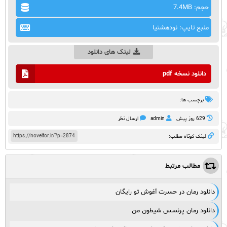
حجم: 7.4MB
منبع تایپ: نودهشتیا
لینک های دانلود
دانلود نسخه pdf
برچسب ها:
629 روز پيش
admin
ارسال نظر
https://novelfor.ir/?p=2874
لینک کوتاه مطلب:
مطالب مرتبط
دانلود رمان در حسرت آغوش تو رایگان
دانلود رمان پرنسس شیطون من