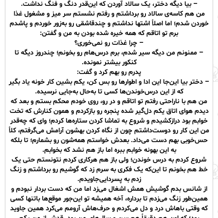
– بیا دیگه دختر، یک سالاد آوردن که این‌قدر دنگ و فنگ نداشت.
من هم کاسه‌ی سالاد رو برداشتم و رفتم نشستم سر میز و مشغول غذا
خوردن شدم‌؛ اما اصلاً اشتها نداشتم و چندقاشقی رو به‌زور خوردم و پاشدم
برم تو اتاقم که همه خیره شده بودن به‌ من و گفتن:
– چرا غذات رو نمی‌خوری؟
– ممنونم من دیگه سیر شدم، برم درس‌هام رو بخونم؛ چندروز دیگه تا
کنکور بیشتر نمونده.
پدرم رو بهم کرد و گفت:
– دختر بیا این‌جا این ادا و اطوارها رو بس کن، یکم بشین کار خونه یاد بگیر
که از این درس‌خوندن‌ها کسی تا به‌حال به‌‌جایی نرسیده.
من‌ هم با ناراحتی رفتم تو اتاقم و در رو، روی خودم محکم بستم و بعد که
دیدم هوای اتاق یکم دل‌گیر شده پنجره رو باز‌کردم و همون کنارش که تخت
خوابم بود دراز‌کشیدم و شروع‌ به تماشا کردن ستاره‌ها کردم؛ وای که چه‌قدر
من این کار رو دوست‌داشتم چون از نگاه کردن‌ بهشون آرامش‌ می‌‌گرفتم، کلاً
حس‌خوبی بهم دست‌ می‌داد. بعدش خواستم همه‌شون رو بشمارم؛ تا بلکه
به این بهونه خوابم ببره اما باز هم نشد که بخوابم.
شروع کردم به درس خوندن؛ ولی باز‌ هم هرکاری کردم نتونستم حتی یک
خط هم بخونم تا این‌که یک فکری به سرم زد که گوشیم رو برداشتم و زنگ
زدم به پسر‌دایی‌جاویدم.
از شانس بدم گوشیش همش‌ اشغال می‌زد اما من که دست بردار نبودم و
همین‌طور زنگ می‌زدم تا برداره، آخه همیشه تو این‌جور موقع‌ها باتنها کسی
که وقتی باهاش درد و دل‌ می‌کردم و حرف‌هاش آرومم می‌کرد همین جاوید