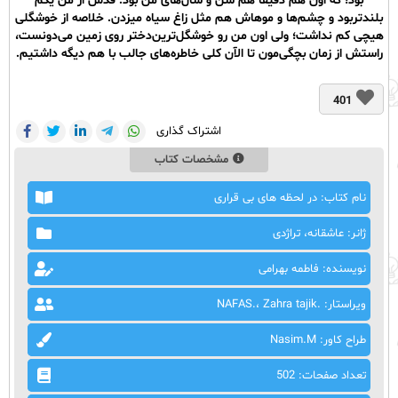
بود؛ که اون هم‌ دقیقاً هم ‌سن و سال‌های من‌ بود. قدش از من یکم
بلند‌تر‌بود و چشم‌ها و موهاش هم مثل زاغ سیاه میزدن. خلاصه از خوشگلی
هیچی کم نداشت؛ ولی اون من رو خوشگل‌ترین‌دختر ‌روی زمین می‌دونست،
راستش از زمان بچگی‌مون تا ‌الآن کلی خاطره‌های جالب با هم دیگه داشتیم.
401
اشتراک گذاری
مشخصات کتاب
نام کتاب: در لحظه های بی قراری
ژانر: عاشقانه، تراژدی
نویسنده: فاطمه بهرامی
ویراستار: .NAFAS.، Zahra tajik
طراح کاور: Nasim.M
تعداد صفحات: 502