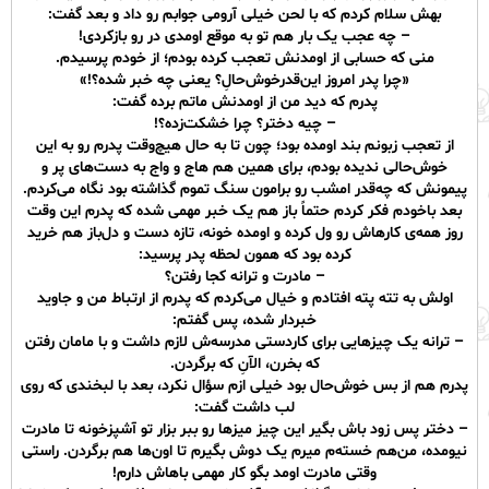
‌بهش سلام ‌کردم که‌ با لحن خیلی آرومی جوابم‌ رو‌ داد و بعد گفت:
– چه عجب یک بار هم تو به موقع اومدی در رو بازکردی!
منی که حسابی از اومدنش تعجب ‌کرده‌ بودم؛ از خودم پرسیدم.
«چرا پدر امروز این‌قدرخوش‌حالِ؟ یعنی چه ‌خبر شده‌؟!»
پدرم که دید من از اومدنش ماتم‌ برده گفت:
– چیه ‌دختر؟ چرا خشکت‌زده؟!
از تعجب زبونم بند اومده بود؛ چون تا به حال هیچ‌‌وقت پدرم رو به این
خوش‌حالی ندیده بودم، برای همین هم هاج و واج به دست‌های پر و
پیمونش که چه‌قدر امشب رو برامون سنگ تموم گذاشته‌ بود نگاه می‌کردم.
بعد باخودم ‌فکر کردم حتماً باز هم یک خبر مهمی شده که پدرم این وقت
روز همه‌ی کارهاش رو ول کرده و اومده خونه، تازه دست‌‌ و دل‌باز‌ هم خرید
‌کرده بود که‌ همون‌ لحظه پدر پرسید:‌
– مادرت و ترانه کجا رفتن؟
اولش به تته پته افتادم و خیال می‌کردم که پدرم از ارتباط من و جاوید
خبردار شده، پس گفتم:
– ترانه یک چیزهایی برای کاردستی مدرسه‌ش لازم داشت و با مامان رفتن
که بخرن، الآنِ که برگردن.
پدرم هم از بس خوش‌حال بود خیلی ازم‌ سؤال نکرد، بعد با لبخندی که روی
لب ‌داشت گفت:
– دختر پس زود باش بگیر این چیز میزها رو ببر بزار تو آشپز‌خونه تا مادرت‌
نیومده، من‌هم خسته‌م میرم یک دوش بگیرم تا اون‌ها هم برگردن. راستی
وقتی مادرت اومد بگو کار مهمی باهاش دارم!