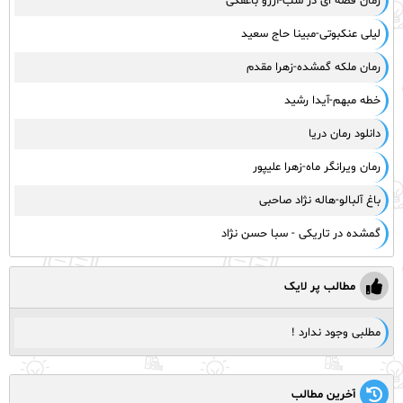
رمان قصه ای در شب-آرزو باغفکی
لیلی عنکبوتی-مبینا حاج سعید
رمان ملکه گمشده-زهرا مقدم
خطه مبهم-آیدا رشید
دانلود رمان دریا
رمان ویرانگر ماه-زهرا علیپور
باغ آلبالو-هاله نژاد صاحبی
گمشده در تاریکی - سبا حسن نژاد
مطالب پر لایک
مطلبی وجود ندارد !
آخرین مطالب