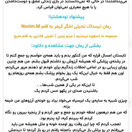
می‌پنداشتند؛ در حالی که نمی‌دانستند در بازی زندگی عشق و دوست‌داشتن
را با هیچ معیاری نمی‌توان قیاس کرد.
پیشنهاد نودهشتیا:
رمان ترسناک تخیلی اخگر کیفر به قلم Nasim.M
مجموعه ما اسطوره نیستیم ( مینو زمین ) تخیلی فانتزی به قلم منیع
بخشی از رمان جهت مشاهده و دانلود:
تابستان‌ امسال قراره که من کنکور بدم و باید همه‌ی حواسم رو جمع کنم تا
در رشته‌ی پزشکی که همیشه آرزوش رو داشتم قبول بشم.‌ من هم چنین
رویای زیبایی رو در تمامی لحظات زندگیم برای خودم تو ذهنم مرور می‌کردم،
اون هم فقط‌ به خیال این‌که یک روز بخوام پزشک بشم همه‌ی روز‌هام رو
شب می‌کردم.
تا‌ این‌که در یکی از همین شب‌ها… .
با‌شنیدن صدای در یکهو حس‌ کردم یک
چیزی شبیه به سایه‌ی یک ابرسیاه می‌خواد بیاد رو خونه‌ی آرزو‌های من خیمه
‌بزنه.
‌که من هم درهمون لحظه‌ خودم رو جمع‌ و جور کردم و از پنجره بیرون رو نگاه
کردم که ببینم کیه، آره پدرم ‌بود.
تعجب کردم که چرا ‌این وقت‌ روز اومده‌ خونه و مثل همیشه من باید
می‌رفتم در رو براش باز می‌کردم. باعجله رفتم در رو باز کردم؛ تا دیدمش