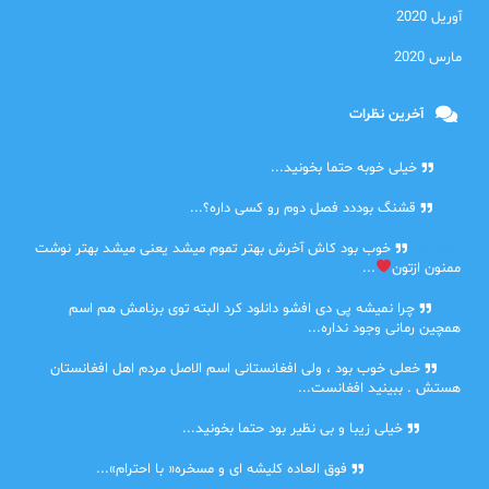
آوریل 2020
مارس 2020
آخرین نظرات
امیر
خیلی خوبه حتما بخونید...
حلی
قشنگ بوددد فصل دوم رو کسی داره؟...
farbood
خوب بود کاش آخرش بهتر تموم میشد یعنی میشد بهتر نوشت
ممنون ازتون
...
ضحا
چرا نمیشه پی دی افشو دانلود کرد البته توی برنامش هم اسم
همچین رمانی وجود نداره...
Lilt
خعلی خوب بود ، ولی افغانستانی اسم الاصل مردم اهل افغانستان
هستش . ببینید افغانست...
مهتاب
خیلی زیبا و بی نظیر بود حتما بخونید...
اشنایی در غربت
فوق العاده کلیشه ای و مسخره« با احترام»...