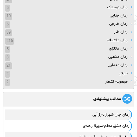
رمان ترسناک
5
رمان جنایی
10
رمان خارجی
6
رمان طنز
39
رمان عاشقانه
216
رمان فانتزی
5
رمان مذهبی
3
رمان معمایی
21
صوتی
2
مجموعه اشعار
2
مطالب پیشنهادی
رمان جان شهرزاد-رز آبی
رمان عشق معلم-سهیلا زاهدی