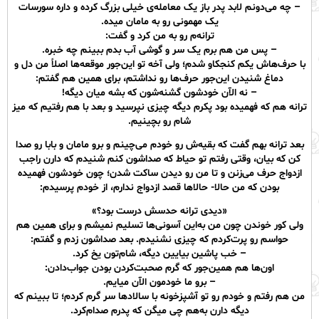
– ‌چه می‌دونم لابد پدر باز یک معامله‌ی خیلی بزرگ کرده و داره سورسات
یک مهمونی رو به مامان میده.
ترانه‌م رو به‌ من کرد و‌ گفت:
– پس‌ من هم برم یک سر و گوشی آب بدم ببینم چه خبره.
با حرف‌هاش یکم کنجکاو شدم‌؛ ولی آخه تو این‌جور موقعه‌ها اصلاً من دل و
دماغ شنیدن‌ این‌جور حرف‌ها رو نداشتم‌، برای همین هم‌ گفتم:
– نه الآن خودشون گشنه‌شون که بشه میان دیگه!
ترانه هم که فهمیده‌ بود پکرم دیگه چیزی نپرسید و بعد با هم رفتیم که میز
شام رو بچینیم.
بعد ترانه‌ بهم‌ گفت که بقیه‌ش رو خودم می‌چینم و برو مامان و بابا رو صدا
کن که بیان، وقتی رفتم تو حیاط که صدا‌شون‌ کنم شنیدم که دارن راجب
ازدواج‌ حرف می‌زنن و تا من رو دیدن ساکت شدن؛ چون خودشون فهمیده
بودن که من حالا- حالاها قصد ازدواج ندارم، از خودم پرسیدم:
«دیدی ترانه حدسش درست بود؟»
ولی کور خوندن چون من به‌این آسونی‌ها تسلیم نمیشم و برای همین هم
حواسم رو پرت‌کردم‌ که چیزی نشنیدم. بعد صداشون زدم و گفتم:
– خب پاشین بیایین دیگه، شام‌تون یخ‌ کرد.
اون‌ها هم همین‌جور‌ که گرم صحبت‌کردن بودن جواب‌دادن:
– برو ما خودمون الآن میایم.
من‌ هم رفتم و خودم رو تو آشپزخونه با سالادها سر گرم کردم؛ تا ببینم که
دیگه دارن‌ به‌هم چی میگن که پدرم صدام‌کرد.