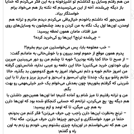
من هم رفتم وسایل رو گذاشتم تو آشپزخونه و به ‌این فکر می‌کردم که خدایا
باز‌ دیگه چی‌شده، آخه از این می‌ترسیدم‌ که نکنه باز هم می‌خواد برام
خواستگار بیاد.
همین‌جور که داشتم باخودم خیال‌بافی می‌کردم دیدم مادرم و ترانه هم
اومدن، اون‌ها اول یک نگاه به من کردن و بعد چشم‌شون به وسایل‌های روی
میز افتاد، مامان همون‌ لحظه پرسید:
– چی‌شده ترنج؟ این‌ها رو کی‌خرید کرده؟
– خب معلومه بابا، پس ‌می‌خواستین من برم بخرم؟!
پدرم ‌همون ‌موقع از حموم اومد بیرون و با خوش‌حالی به مامانم‌ گفت:
– از صبح ‌تا حالا کجا رفته بودین؟ خوبه تا چشم من رو دور می‌ببنین میرین
برای خودتون خرید می‌کنین! حالا این دفعه رو عیبی نداره، شانس‌تون گرفته
من امروز حالم خوبه و دلم نمی‌خواد امروز به هیچ کدو‌م‌مون بد بگذره، حالا
خانم پاشو برو یک چندتا چای لب‌سوز و لب‌دوز و لب‌‌ریز بريز و بیار تا با این
شرینی که گرفتم بخوریم‌؛ چون بعدش می‌خوام یک خبر خیلی‌مهمی رو بهت
بگم.
من و ترانه رفتیم تا میز شام رو آماده کنیم؛ اما اون‌ها همین‌جور داشتن با
هم دیگه پچ- پچ می‌کردن، ترانه‌م که حسابی کنجکاو ‌شده بود که اون‌ها دارن
به هم چی‌ میگن، تا که‌ اومد و ازم پرسید:
– ترنج به‌نظرت این‌ها دارن راجب چی حرف می‌زنن؟ فکر کنم من بدونم،
حتماً در مورد خواستگاری و این‌جور چیزها دارن حرف می‌زنن. مگه نه؟!
من‌ هم که نمی‌خواستم در ‌اون‌باره چیزی بشنوم پس خودم رو زدم به ‌اون
‌راه و ‌گفتم: