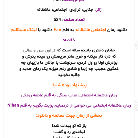
ژانر
: جنایی، تراژدی، اجتماعی، عاشقانه
تعداد صفحه
: 534
دانلود رمان
اجتماعی عاشقانه
به قلم
F.m
دانلود با
لینک مستقیم
خلاصه:
جانان دختری پانزده ساله است که در اون سن و سالی
که داره کار میکنه و خرج مادر مریضش رو میده پدرش و
برادرش اونا رو ول کردن، سرنوشت با جانان ما بازیهای چه
غمگین عجیب چه زیبا و شادی رقم میزنه یک رمان جدید و
جالبه بخونید
پیشنهاد نودهشتیا:
رمان عاشقانه اجتماعی نقاب سنگی به قلم عاطفه رودکی
رمان عاشقانه اجتماعی می خواهی از دردهایم برایت بگویم به قلم Nihan
بخشی از رمان جهت مطالعه و دانلود:
باز که تو پیدات شد!
لبخندی زد و گفت: