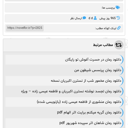
برچسب ها:
965 روز پيش
d d
ارسال نظر
https://novelfor.ir/?p=2825
لینک کوتاه مطلب:
مطالب مرتبط
دانلود رمان در حسرت آغوش تو رایگان
دانلود رمان پرنسس شیطون من
دانلود رمان مخمور شب از نسترن اکبریان نسخه
دانلود رمان تجسد نوشته نسترن اکبریان و فاطمه عیسی زاده – ویژه
دانلود رمان منشوری از فاطمه عیسی زاده (بازنویسی شده)
دانلود رمان گریه میکنم برایت اثر الهام pdf
دانلود رمان شاهان اثر سپیده شهریور pdf