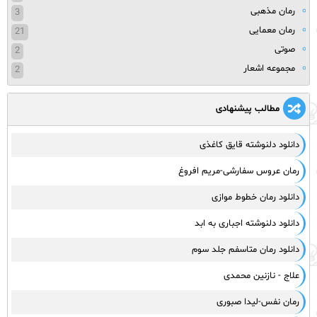
رمان مذهبی
3
رمان معمایی
21
صوتی
2
مجموعه اشعار
2
مطالب پیشنهادی
دانلود دلنوشته قایق کاغذی
رمان عروس سفارشی-مریم افروغ
دانلود رمان خطوط موازی
دانلود دلنوشته اجباری به ابد
دانلود رمان متاسفم جلد سوم
علاج - نازنین محمدی
رمان نفس-لیدا صبوری