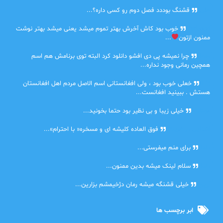
حلی
قشنگ بوددد فصل دوم رو کسی داره؟...
farbood
خوب بود کاش آخرش بهتر تموم میشد یعنی میشد بهتر نوشت
ممنون ازتون
...
ضحا
چرا نمیشه پی دی افشو دانلود کرد البته توی برنامش هم اسم
همچین رمانی وجود نداره...
Lilt
خعلی خوب بود ، ولی افغانستانی اسم الاصل مردم اهل افغانستان
هستش . ببینید افغانست...
مهتاب
خیلی زیبا و بی نظیر بود حتما بخونید...
اشنایی در غربت
فوق العاده کلیشه ای و مسخره« با احترام»...
دنیا
برای منم میفرستی...
دنیا
سلام لینک میشه بدین ممنون...
آرین
خیلی قشنگه میشه رمان دژخیمشم بزارین...
ابر برچسب ها