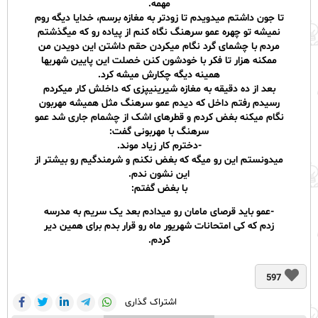
مهمه.
تا جون داشتم میدویدم تا زودتر به مغازه برسم، خدایا دیگه روم
نمیشه تو چهره عمو سرهنگ نگاه کنم از پیاده رو که میگذشتم
مردم با چشمای گرد نگام میکردن حقم داشتن این دویدن من
ممکنه هزار تا فکر با خودشون کنن خصلت این پایین شهریها
همینه دیگه چکارش میشه کرد.
بعد از ده دقیقه به مغازه شیرینیپزی که داخلش کار میکردم
رسیدم رفتم داخل که دیدم عمو سرهنگ مثل همیشه مهربون
نگام میکنه بغض کردم و قطرهای اشک از چشمام جاری شد عمو
سرهنگ با مهربونی گفت:
-دخترم کار زیاد موند.
میدونستم این رو میگه که بغض نکنم و شرمندگیم رو بیشتر از
این نشون ندم.
با بغض گفتم:
-عمو باید قرصای مامان رو میدادم بعد یک سریم به مدرسه
زدم که کی امتحانات شهریور ماه رو قرار بدم برای همین دیر
کردم.
597
اشتراک گذاری