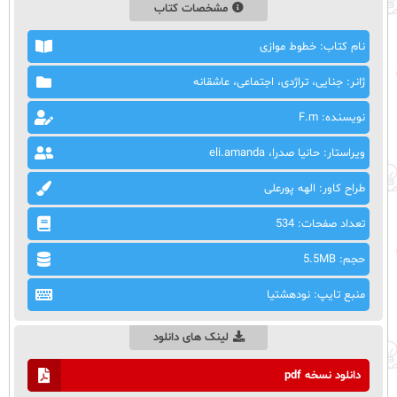
مشخصات کتاب
نام کتاب: خطوط موازی
ژانر: جنایی، تراژدی، اجتماعی، عاشقانه
نویسنده: F.m
ویراستار: حانیا صدرا، eli.amanda
طراح کاور: الهه پورعلی
تعداد صفحات: 534
حجم: 5.5MB
منبع تایپ: نودهشتیا
لینک های دانلود
دانلود نسخه pdf