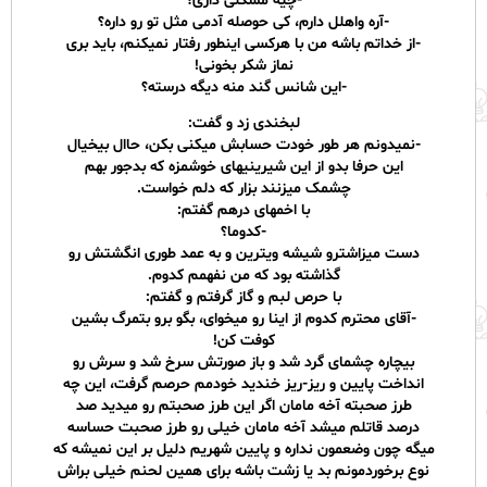
-چیه مشکلی داری؟
-آره واهلل دارم، کی حوصله آدمی مثل تو رو داره؟
-از خداتم باشه من با هرکسی اینطور رفتار نمیکنم، باید بری
نماز شکر بخونی!
-این شانس گند منه دیگه درسته؟
لبخندی زد و گفت:
-نمیدونم هر طور خودت حسابش میکنی بکن، حاال بیخیال
این حرفا بدو از این شیرینیهای خوشمزه که بدجور بهم
چشمک میزنند بزار که دلم خواست.
با اخمهای درهم گفتم:
-کدوما؟
دست میزاشترو شیشه ویترین و به عمد طوری انگشتش رو
گذاشته بود که من نفهمم کدوم.
با حرص لبم و گاز گرفتم و گفتم:
-آقای محترم کدوم از اینا رو میخوای، بگو برو بتمرگ بشین
کوفت کن!
بیچاره چشمای گرد شد و باز صورتش سرخ شد و سرش رو
انداخت پایین و ریز-ریز خندید خودمم حرصم گرفت، این چه
طرز صحبته آخه مامان اگر این طرز صحبتم رو میدید صد
درصد قاتلم میشد آخه مامان خیلی رو طرز صحبت حساسه
میگه چون وضعمون نداره و پایین شهریم دلیل بر این نمیشه که
نوع برخوردمونم بد یا زشت باشه برای همین لحنم خیلی براش