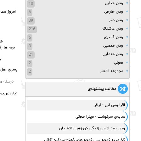
رمان جنایی
10
رمان خارجی
6
رمان طنز
39
رمان عاشقانه
216
رمان فانتزی
5
شر
رمان مذهبی
3
بچه ها رف
رمان معمایی
21
ک
صوتی
2
پسري اهل ع
مجموعه اشعار
2
درسته هي
مطالب پیشنهادی
زبان عربيم
اقیانوس آبی - آیلار
سایه‌ی سرنوشت - میترا حجتی
رمان بعد از من زندگی کن-زهرا منتظریان
گذری به کوچه پس کوچه های ذهنم-سوگند آقائی