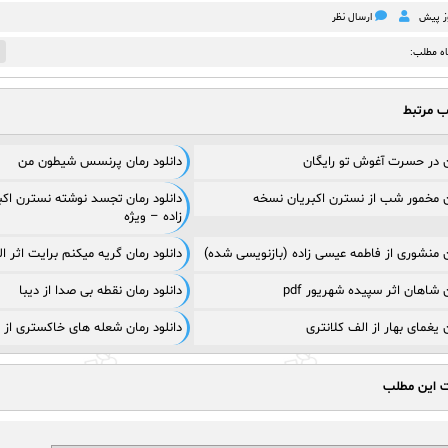
ارسال نظر
1
اه مطلب:
ب مرتبط
ان در حسرت آغوش تو رایگان
دانلود رمان پرنسس شیطون من
ان مخمور شب از نسترن اکبریان نسخه
دانلود رمان تجسد نوشته نسترن اکب
زاده – ویژه
ان منشوری از فاطمه عیسی زاده (بازنویسی شده)
دانلود رمان گریه میکنم برایت اثر الهام
ن شاهان اثر سپیده شهریور pdf
دانلود رمان نقطه بی صدا از دیبا
ن یغمای بهار از الف کلانتری
دانلود رمان شعله های خاکستری از 
ت این مطلب