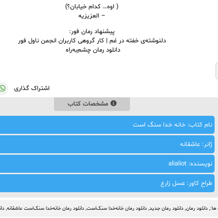
( اوه… کدام خيابان؟)
– العزيزيه
پیشنهاد رمان فور:
دلنوشته‌ی خفته در غم | کار گروهی کاربران انجمن ناول فور
دانلود رمان چشم‌به‌راه ‌
اشتراک گذاری
مشخصات کتاب
نام کتاب: خانه خدا سنگ است
ژانر: عاشقانه
نویسنده: alialiot
طراح کاور: عسل زارع
ها:,
دانلود رمان
,
دانلود رمان جدید
,
دانلود رمان خانه‌خدا سنگ‌است
,
دانلود رمان خانه‌خدا سنگ‌است عاشقانه
,
دان