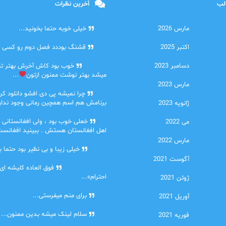
الب
آخرین نظرات
مارس 2026
امیر
خیلی خوبه حتما بخونید...
اکتبر 2025
حلی
قشنگ بوددد فصل دوم رو کسی دا
دسامبر 2023
farbood
خوب بود کاش آخرش بهتر ت
میشد بهتر نوشت ممنون ازتون
...
مارس 2023
ضحا
چرا نمیشه پی دی افشو دانلود کرد
برنامش هم اسم همچین رمانی وجود نداره
ژانویه 2023
Lilt
خعلی خوب بود ، ولی افغانستانی 
می 2022
اهل افغانستان هستش . ببینید افغانست
مارس 2022
مهتاب
خیلی زیبا و بی نظیر بود حتما ب
آگوست 2021
اشنایی در غربت
فوق العاده کلیشه ای
احترام»...
ژوئن 2021
دنیا
برای منم میفرستی...
آوریل 2021
دنیا
سلام لینک میشه بدین ممنون...
فوریه 2021