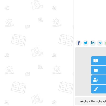
لود رمان عاشقانه
,
رمان فور