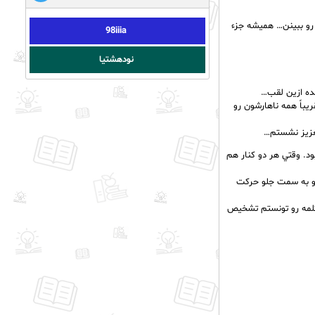
ده بودن ازين دير اومدنم… حق داشتند، محال بود يه روز بعد از ساعت 8 من رو ببينن… هميشه جزء
98iiia
نودهشتیا
ده ازين لقب…
يباً همه ناهارشون رو
عزيز نشستم…
ود. وقتي هر دو کنار هم
م و به سمت جلو حرکت
 کلمه رو تونستم تشخيص