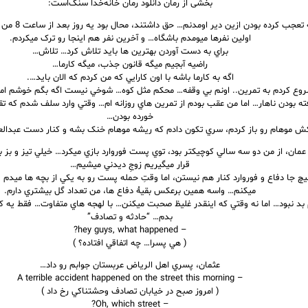
بخشی از رمان دانلود رمان خانه‌خدا سنگ‌است:
امروز همه تعجب کر
اولين نفرها ميومدم باشگاه… و آخرين نفر هم اينجا رو ترک ميکردم.
براي به دست آوردن بهترين ها بايد تلاش کرد… تلاش…
راضيه آبجيم ميگه قانون جذب، ميگه کارما…
اگه به کارما باشه با اون کارايي که من کردم که الان بايد….
وع کردم به تمرين.. اونم بي وقفه… محکم مثل کوه… شوخي نيست اگه بگم خوشم ام
ته بودن ناهار… اما من عقب بودم از تمرين هاي روزانه ام… وقتي وارد سلف شدم که تقر
خورده بودن…
ش موهام رو باز کردم، سري تکون دادم که ريشه موهام خنک بشه و کنار دست عبدال
مان، از من دو سه سالي کوچيکتر بود، توي پست فوروارد بازي ميکرد… خيلي تيز و بز ب
قرار ميگيريم زوجِ ديدني ميشيم…
چ جا دفاع و فوروارد کنار هم نيستن، اما وقتِ حمله پست رو به يکي از بچه ها ميد
ميکنم… واسه همين برعکس بقيۀ دفاع ها، من تعداد گل بيشتري دارم.
 بد نبود… اما نه وقتي که اينقدر غليظ صحبت ميکنن… با لهجه هاي متفاوت… فقط يه
بدم… “حادثه و تصادف”
– hey guys, what happened?
( هي پسرا… چه اتفاقي افتاده؟ )
عثمان، پسري اهل الرياض عربستان جوابم رو داد…
– A terrible accident happened on the street this morning
( امروز صبح در خيابان تصادف وحشتناکي رخ داد )
– Oh, which street?