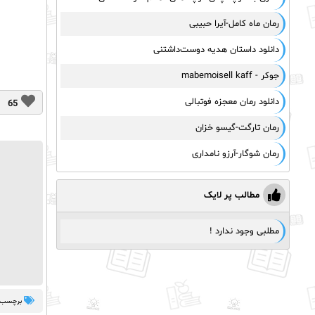
رمان ماه کامل-آیرا حبیبی
دانلود داستان هدیه دوست‌داشتنی
جوکر - mabemoisell kaff
دانلود رمان معجزه فوتبالی
65
رمان تارگت-گیسو خزان
رمان شوگار-آرزو نامداری
مطالب پر لایک
مطلبی وجود ندارد !
برچسب 