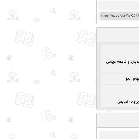
https://novelfor.ir/?p=201
ریان و فاطمه عیسی
 pdf
پروانه قدیمی