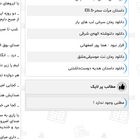
با ابروهای 
داستان مرآت سحر-Elli.b
_ دو روزه ا
از صبح دارم
دانلود رمان سرخی لب های یار
شب تا صبح 
دانلود دلنوشته الهه‌ی شرقی
قرار نبود - هما پور اصفهانی
صدای بوق ات
_ درد … انگ
دانلود رمان نت موسیقی‌عشق
لبم را زیر 
دانلود داستان هدیه دوست‌داشتنی
هر دوازده ت
_ کجایی امیر
مطالب پر لایک
صدایش هنوز
مطلبی وجود ندارد !
_ کجا می خو
با زاری به س
صدای امیروا
برد و خندید
_ داری میای 