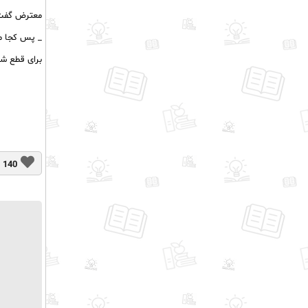
معترض گفت
_ پس کجا می
برای قطع ش
140