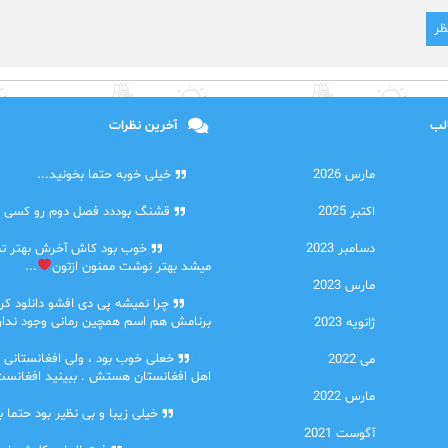
الب
آخرین نظرات
مارس 2026
امیر
خیلی خوبه حتما بخونید...
اکتبر 2025
حلی
قشنگ بوددد فصل دوم رو کسی دا
دسامبر 2023
farbood
خوب بود کاش آخرش بهتر ت
میشد بهتر نوشت ممنون ازتون
...
مارس 2023
ضحا
چرا نمیشه پی دی افشو دانلود کرد
برنامش هم اسم همچین رمانی وجود نداره
ژانویه 2023
Lilt
خعلی خوب بود ، ولی افغانستانی 
می 2022
اهل افغانستان هستش . ببینید افغانست
مارس 2022
مهتاب
خیلی زیبا و بی نظیر بود حتما ب
آگوست 2021