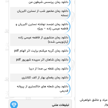
دانلود رمان پرنسس شیطون من
دانلود رمان مخمور شب از نسترن اکبریان
نسخه
دانلود رمان تجسد نوشته نسترن اکبریان و
فاطمه عیسی زاده – ویژه
دانلود رمان منشوری از فاطمه عیسی زاده
(بازنویسی شده)
دانلود رمان گریه میکنم برایت اثر الهام pdf
دانلود رمان شاهان اثر سپیده شهریور pdf
دانلود رمان نقطه بی صدا از دیبا
دانلود رمان یغمای بهار از الف کلانتری
دانلود رمان شعله های خاکستری از پروانه
قدیمی
 میاد و عاشق خواهرش
ار
تبلیغات متنی