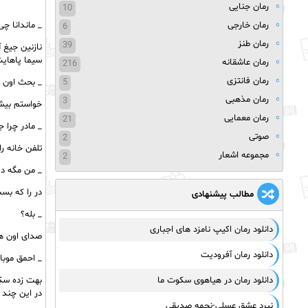
رمان جنایی
10
رمان خارجی
_ ماندانا چی
6
رمان طنز
39
نازنین جیغ 
سیما پاهایش
رمان عاشقانه
216
رمان فانتزی
5
_ بحث اون 
رمان مذهبی
3
خواستم بیشتر
رمان معمایی
21
_ مادر چرا 
صوتی
2
تلفن خانه ر
مجموعه اشعار
2
_ من مگه دیگ
در را که بس
مطالب پیشنهادی
_ بله؟
دانلود رمان اکیپ نامزد های اجباری
صدای اون هزا
دانلود رمان آفرودیت
_ احمق موبا
دانلود رمان در هیاهوی سکوت ما
بهت زده سک
در این چند ر
نبرد عشق عسلی-نجمه صدیقی