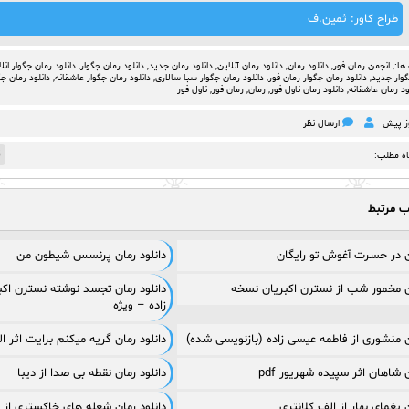
طراح کاور: ثمین.ف
ها:,
انجمن رمان فور
,
دانلود رمان
,
دانلود رمان آنلاین
,
دانلود رمان جدید
,
دانلود رمان جگوار
,
دانلود رمان جگوار انل
گوار جدید
,
دانلود رمان جگوار رمان فور
,
دانلود رمان جگوار سبا سالاری
,
دانلود رمان جگوار عاشقانه
,
دانلود رمان ج
ود رمان عاشقانه
,
دانلود رمان ناول فور
,
رمان
,
رمان فور
,
ناول فور
ارسال نظر
5
اه مطلب:
ب مرتبط
ان در حسرت آغوش تو رایگان
دانلود رمان پرنسس شیطون من
ان مخمور شب از نسترن اکبریان نسخه
دانلود رمان تجسد نوشته نسترن اکب
زاده – ویژه
ان منشوری از فاطمه عیسی زاده (بازنویسی شده)
دانلود رمان گریه میکنم برایت اثر الهام
ن شاهان اثر سپیده شهریور pdf
دانلود رمان نقطه بی صدا از دیبا
ن یغمای بهار از الف کلانتری
دانلود رمان شعله های خاکستری از 