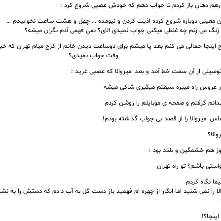
درهم دهان باز کردم تا جواب دهم که خودش عصبی شروع کرد :
ین معینی دوباره شروع کرده اذیت کردن و نیومده … چهل و هشت ساعت نخوابیدم …
 زنگ می زنم چه غلطی میکنی جواب نمیدی الای؟ نمی فهمی آدم نگران میشه؟
اینجا حمالی می کنم بعد پا میشم برای دوساعت دیدن خانم از کرج میام تهران که خیال
وقت جواب نمیدی؟
ومبیلی از آن سمت خط آمد و بعد امیروالا که عصبی غرید :
ار عروس راه میبره سبقتم میگیری شاکی میشه
دندانم گرفتم و صفحه ی موبایلم را روشن کردم
ماس امیروالا را از قصد بی جواب گذاشته بودم!
والا؟
 هم خشمگین و بلند بود :
استی باشم؟ تو راه تهران
یما نگاه کردم
لا را نمی شنید اما انگار از چهره ام فهمید باز دست گل به آب دادم که دستش را به نشا
اینجا؟!