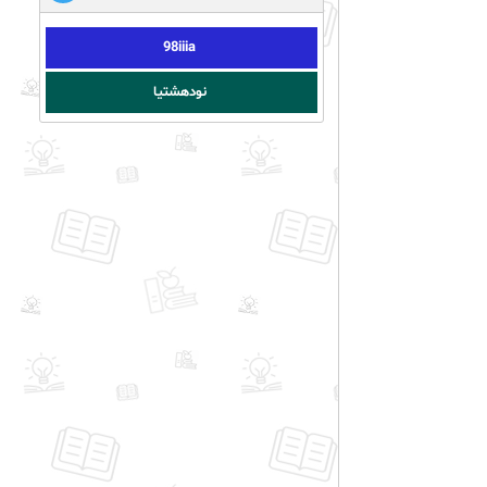
98iiia
نودهشتیا