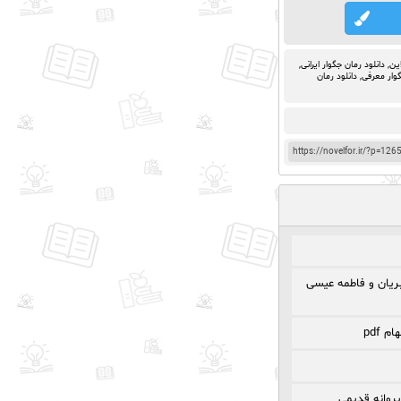
این
,
دانلود رمان جگوار ایرانی
,
گوار معرفی
,
دانلود رمان
https://novelfor.ir/?p=126
ریان و فاطمه عیسی
 pdf
پروانه قدیمی