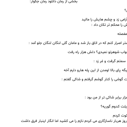
بخشی از رمان دانلود رمان جگوار:
؟
آرامی زد و چشم هایش را مالید
 را محکم تر تکان داد :
مفصله
 اصرار کنم که در اتاق باز شد و مامان گلی لنگان لنگان جلو آمد :
جواب شوهرتو نمیدی؟ دلش هزار راه رفت
ا سمتم گرفت و غر زد :
ه پای بالا اومدن از این پله هارو دارم آخه
ت گوشی را کنار گوشم گرفتم و شاکی گفتم :
ر برابر شاکی تر از من بود :
یلت کدوم گوریه؟
وت کردم
وز هربار ناسازگاری می کردم نازم را می کشید اما انگار اینبار فرق داشت