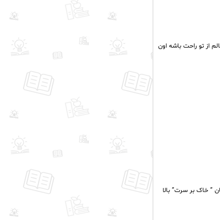
م از تو راحت باشه اون
ن ” خاک بر سرت” بالا