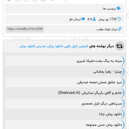
برچسب ها:
1720 روز پيش
d d
ارسال نظر
https://novelfor.ir/?p=2208
لینک کوتاه مطلب:
دیگر نوشته های
انجمن ناول فور
,
دانلود رمان جدید
,
دانلود رمان
عاشقانه
,
رمان تو بخواه تا من عاشقی کنم
سیاه به رنگ بخت-ملیکا شیری
چیترا - زهرا رمضانی
نبرد عشق عسلی-نجمه صدیقی
خانم و آقای بازیگر-ستایش (Shahrzad.rh)
سرپناهی دیگر-غزل محمدی
دانلود رمان جانا
دانلود رمان حس ممنوعه