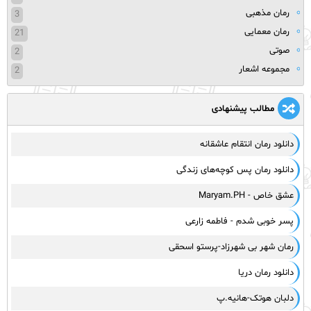
رمان مذهبی
3
رمان معمایی
21
صوتی
2
مجموعه اشعار
2
مطالب پیشنهادی
دانلود رمان انتقام عاشقانه
دانلود رمان پس کوچه‌های زندگی
عشق خاص - Maryam.PH
پسر خوبی شدم - فاطمه زارعی
رمان شهر بی شهرزاد-پرستو اسحقی
دانلود رمان دریا
دلبان هوتک-هانیه.پ