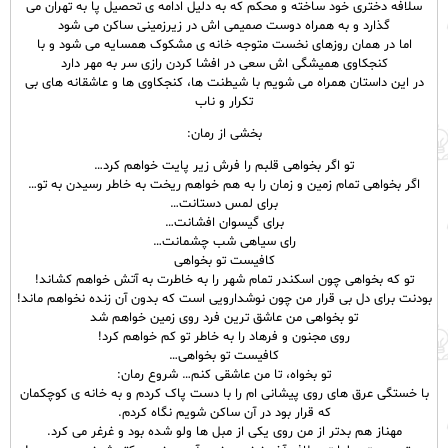
سلافه دختری خود ساخته و محکم که به دلیل ادامه ی تحصیل پا به تهران می
گذارد و به همراه دوست صمیمی اش در زیرزمینی ساکن می شود
اما در همان روزهای نخست متوجه خانه ی مشکوک همسایه می شود و با
کنجکاوی همیشگی اش سعی در افشا کردن رازی سر به مهر دارد
در این داستان همراه می شویم با شیطنت ها، کنجکاوی ها و عاشقانه های بی
تکرار و ناب
بخشی از رمان:
تو اگر بخواهی قلبم را فرش زیر پایت خواهم کرد…
اگر بخواهی تمام زمین و زمان را به هم خواهم ریخت به خاطر رسیدن به تو…
برای لمس دستانت…
برای گیسوان افشانت…
رای سیاهی شب چشمانت…
کافیست تو بخواهی
تو که بخواهی چون اسکندر تمام شهر را به خاطرت به آتش خواهم کشاند!
بودنت برای دل بی قرار من چون نوشدارویی است که بدون آن زنده نخواهم ماند!
تو بخواهی من عاشق ترین فرد روی زمین خواهم شد
روی مجنون و فرهاد را به خاطر تو کم خواهم کرد!
کافیست تو بخواهی…
تو بخواه، تا من عاشقی کنم… شروع رمان:
با خستگی عرق های روی پیشانی ام را با دست پاک کردم و به خانه ی کوچکمان
که قرار بود در آن ساکن شویم نگاه کردم.
مهناز هم بدتر از من روی یکی از مبل ها ولو شده بود و غرغر می کرد.