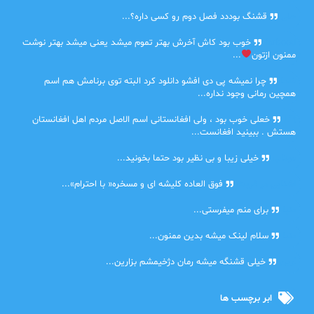
حلی
قشنگ بوددد فصل دوم رو کسی داره؟...
farbood
خوب بود کاش آخرش بهتر تموم میشد یعنی میشد بهتر نوشت
ممنون ازتون
...
ضحا
چرا نمیشه پی دی افشو دانلود کرد البته توی برنامش هم اسم
همچین رمانی وجود نداره...
Lilt
خعلی خوب بود ، ولی افغانستانی اسم الاصل مردم اهل افغانستان
هستش . ببینید افغانست...
مهتاب
خیلی زیبا و بی نظیر بود حتما بخونید...
اشنایی در غربت
فوق العاده کلیشه ای و مسخره« با احترام»...
دنیا
برای منم میفرستی...
دنیا
سلام لینک میشه بدین ممنون...
آرین
خیلی قشنگه میشه رمان دژخیمشم بزارین...
ابر برچسب ها