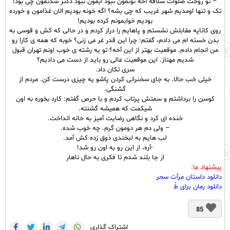
– تو روحت صلوات سلافه آخه نونمون نبود آبمون نبود دکتر شدنمون چی بود!
تک و تنها اومدیم شهر غریب که چی بشه؟ اگه خونه بودیم الان غذامون و خورده
بودیم خوابمونم کرده بودیم!
روی کاناپه مقابلش نشستم و پاهایم را دراز کردم و در حالی که کش و قوسی به
بدن خسته ام می دادم، گفتم: چرا این قدر غر می زنی؟ خوبه که همه ی کارا رو
من انجام دادم. موقعیت بهتر از این آخه؟ تو یه رشته ی خوب اونم تهران قبول
شدیم مهناز. این موقعیت عالی رو باید از دست می دادیم؟
سری تکان داد.
خیلی خب حالا. به جای سخنرانی کردن پاشو یه چیزی درست کن. مردم از
گشنگی.
کوسن را برداشتم و سمتش پرتاب کردم و با حرص گفتم: کارد بخوره به اون
شیکمت که همیشه گشنته.
خنده ای کرد و نگاهی رضایت آمیز به خانه انداخت.
– ولی دم هر دومون گرم. چه خوب شده.
لب هایم به لبخندی ذوق زده کش آمد.
-آره، از این رو به اون رو شد!
از جا بلند شدم تا فکری به حال ناهار
پیشنهاد ما:
دانلود داستان مرآت سحر
دانلود رمان برای طُ
85
اشتراک گذاری