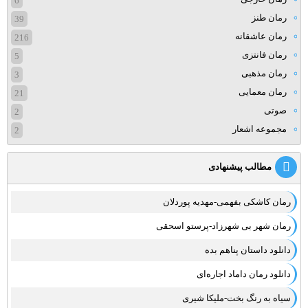
6
رمان طنز
39
رمان عاشقانه
216
رمان فانتزی
5
رمان مذهبی
3
رمان معمایی
21
صوتی
2
مجموعه اشعار
2
مطالب پیشنهادی
رمان کاشکی بفهمی-مهدیه پوردلان
رمان شهر بی شهرزاد-پرستو اسحقی
دانلود داستان پناهم بده
دانلود رمان داماد اجاره‌ای
سیاه به رنگ بخت-ملیکا شیری