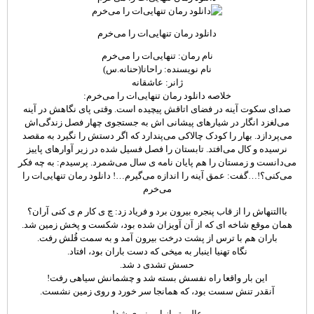
دانلود رمان تنهایی‌ات را می‌خرم
نام رمان: تنهایی‌ات را می‌خرم
نام نویسنده: راحانا(حنانه.س)
ژانر: عاشقانه
خلاصه دانلود رمان تنهایی‌ات را می‌خرم:
صدای سکوت آینه در فضای اتاقش پیچیده است. وقتی پای نگاهش در آینه
می‌لغزد انگار در شیارهای پیشانی اش به جستجوی چهار فصل زندگی‌اش
می‌پردازد. بهار را کودک چالاکی می‌پندارد که اگر دستش را نگیرد به مقصد
نرسیده و کال می‌افتد. تابستان را فصل فسیل شده در زیر آوارهای پاییز
می‌دانست و زمستان را هم پایان نامه ی سال می‌شمرد. پرسیدم: به چه فکر
می‌کنی؟!…گفت: عمق آینه را اندازه می‌گیرم…! دانلود رمان تنهایی‌ات را
می‌خرم
باالتنهاش را از قاب پنجره بیرون برد و فریاد زد: چ ی کار م ی کنی آران؟
همان موقع شاخه ای که از آن آویزان شده بود، شکست و پخش زمین شد.
باران هم با ترس از پشت درخت بیرون آمد و به سمت قُلش رفت.
نگاه تهنیا اینبار به میخی که دست باران بود، افتاد.
حسش تشدی د شد.
این بار واقعا راه نفسش بسته شد و چشمانش سیاهی رفت!
آنقدر تنش سست بود، که همانجا سر خورد و روی زمین نشست.
عالی تر از این نم ی شد!