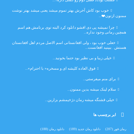
farbood
خوب بود کاش آخرش بهتر تموم میشد یعنی میشد بهتر نوشت
ممنون ازتون❤️...
ضحا
چرا نمیشه پی دی افشو دانلود کرد البته توی برنامش هم اسم
همچین رمانی وجود نداره...
Lilt
خعلی خوب بود ، ولی افغانستانی اسم الاصل مردم اهل افغانستان
هستش . ببینید افغانست...
مهتاب
خیلی زیبا و بی نظیر بود حتما بخونید...
اشنایی در غربت
فوق العاده کلیشه ای و مسخره« با احترام»...
دنیا
برای منم میفرستی...
دنیا
سلام لینک میشه بدین ممنون...
آرین
خیلی قشنگه میشه رمان دژخیمشم بزارین...
ابر برچسب ها
رمان فور
(207)
دانلود رمان جدید
(189)
دانلود رمان
(188)