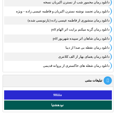
دانلود رمان مخمور شب از نسترن اکبریان نسخه
دانلود رمان تجسد نوشته نسترن اکبریان و فاطمه عیسی زاده – ویژه
دانلود رمان منشوری از فاطمه عیسی زاده (بازنویسی شده)
دانلود رمان گریه میکنم برایت اثر الهام pdf
دانلود رمان شاهان اثر سپیده شهریور pdf
دانلود رمان نقطه بی صدا از دیبا
دانلود رمان یغمای بهار از الف کلانتری
دانلود رمان شعله های خاکستری از پروانه قدیمی
تبلیغات متنی
98iiia
نودهشتیا