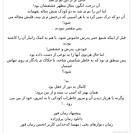
آن درخت انگور، مثال مظهر عشقشان بود!
اما این را نم ی شد به دو کودک شش ساله بفهماند.
آن دو که درک نمی کردند با هر آسیبی که درختش م ی بیند، قلبش مچاله می
شود!
پس مقصر نبودند…
قبل از اینکه شمع عمر پدرش خاموش شود، با هم به کمک زانیار آن را کاشته
بودند.
خودش، پدرش و عشقش!
اما حال هردوی آنها را به نوعی از دست داده بود.
پس منطق ی بود که به خاطر شکستن شاخه، یا حکاک ی یادگار ی روی تنهاش
غمسار
شود؟
نه!
کامال به دور از عقل بود.
همان بهتر که آسی ب ببیند و از بین برود؛
وگرنه با هربار دیدن آن و مرور خاطرات کودکی تا به امروز، خود از بین می
رود…!
پیشنهاد رمان فور:
دانلود رمان پری‌زاده
رمان دیوارهای یخی | مهسا کدخدایی کاربر انجمن رمان فور