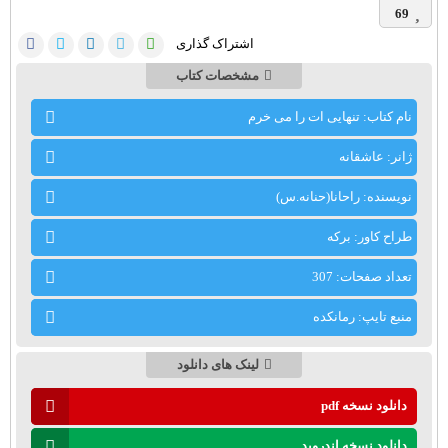
69
اشتراک گذاری
مشخصات کتاب
نام کتاب: تنهایی ات را می خرم
ژانر: عاشقانه
نویسنده: راحانا(حنانه.س)
طراح کاور: برکه
تعداد صفحات: 307
منبع تایپ: رمانکده
لینک های دانلود
دانلود نسخه pdf
دانلود نسخه اندروید