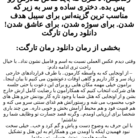
پس بده. دختری ساده و سر به زیر که
مناسب ترین گزینه‌اس برای سیبل هدف
شدن. برای سوژه شدن، برای عاشق شدن!
دانلود رمان تارگت
بخشی از رمان دانلود رمان تارگت:
وقتی دیدم عکس العملی نسبت به اسم و فامیل نشون نداد.. با خیال
راحت تری ادامه دادم:
– از اونجایی که به واسطه کارمون.. با طرف قراردادهای خارجی
زیاد سر و کار داریم و گاهی اوقات دعوتشون می کنیم تا بیان اینجا..
برامون خیلی مهمه مکان هایی رو برای این دعوت یا حتی جلسه
های شرکت انتخاب کنیم که همکارامون با رضایت کامل ازش خارج
بشن و از اونجایی که هتل شما با وجود تازه کار بودنش جزو هتل های
خوب محسوب می شه و رستورانش هم غذای سنتی سرو می کنه و
هم فست فود و هم محیط آرامش بخش و خوبی داره.. من چند باری
شخصاً برای ارزیابی اومدم.. وگرنه قصد جسارت تو وظایف شما رو
نداشتم!
با این حرف به وضوح دست و پاش و گم کرد و خب.. خیلی سخت
نبود فهمیدن اینکه با اومدن من و همکارام به این هتل و تشکیل
جلسه هامون.. نونش حسابی تو روغنه!