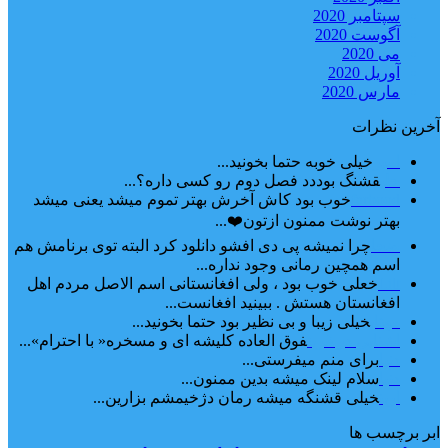
سپتامبر 2020
آگوست 2020
می 2020
آوریل 2020
مارس 2020
آخرین نظرات
امیر
خیلی خوبه حتما بخونید...
حلی
قشنگ بوددد فصل دوم رو کسی داره؟...
farbood
خوب بود کاش آخرش بهتر تموم میشد یعنی میشد
بهتر نوشت ممنون ازتون❤️...
ضحا
چرا نمیشه پی دی افشو دانلود کرد البته توی برنامش هم
اسم همچین رمانی وجود نداره...
Lilt
خعلی خوب بود ، ولی افغانستانی اسم الاصل مردم اهل
افغانستان هستش . ببینید افغانست...
مهتاب
خیلی زیبا و بی نظیر بود حتما بخونید...
اشنایی در غربت
فوق العاده کلیشه ای و مسخره« با احترام»...
دنیا
برای منم میفرستی...
دنیا
سلام لینک میشه بدین ممنون...
آرین
خیلی قشنگه میشه رمان دژخیمشم بزارین...
ابر برچسب ها