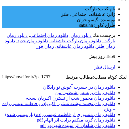
نام کتاب: تارگت
ژانر: عاشقانه، اجتماعی، طنز
نویسنده: گیسو خزان
طراح کاور: saba.hn
برچسب ها:,
دانلود رمان
,
دانلود رمان اجتماعی‌
,
دانلود رمان
تارگت
,
دانلود رمان تارگت عاشقانه
,
دانلود رمان جدید
,
دانلود
رمان طنز
,
دانلود رمان عاشقانه
,
رمان فور
1859 روز پيش
ارسال نظر
https://novelfor.ir/?p=1797
لینک کوتاه مطلب:
مطالب مرتبط
دانلود رمان در حسرت آغوش تو رایگان
دانلود رمان پرنسس شیطون من
دانلود رمان مخمور شب از نسترن اکبریان نسخه
دانلود رمان تجسد نوشته نسترن اکبریان و فاطمه عیسی زاده
– ویژه
دانلود رمان منشوری از فاطمه عیسی زاده (بازنویسی شده)
دانلود رمان گریه میکنم برایت اثر الهام pdf
دانلود رمان شاهان اثر سپیده شهریور pdf