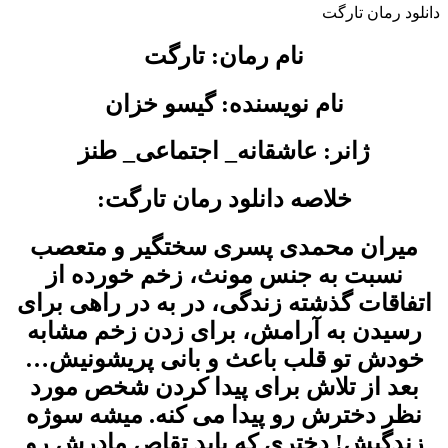
دانلود رمان تارگت
نام رمان: تارگت
نام نویسنده: گیسو خزان
ژانر: عاشقانه_ اجتماعی_ طنز
خلاصه دانلود رمان تارگت:
میران محمدی پسری سختگیر و متعصب
نسبت به جنس مونث، زخم خورده از
اتفاقات گذشته زندگی، در به در راهی برای
رسیدن به آرامش، برای زدن زخم مشابه
خودش تو قلب باعث و بانی پریشونیش…
بعد از تلاش برای پیدا کردن شخص مورد
نظر دخترش رو پیدا می کنه. میشه سوژه
زندگیش! دختری که باید تقاص مادرش رو