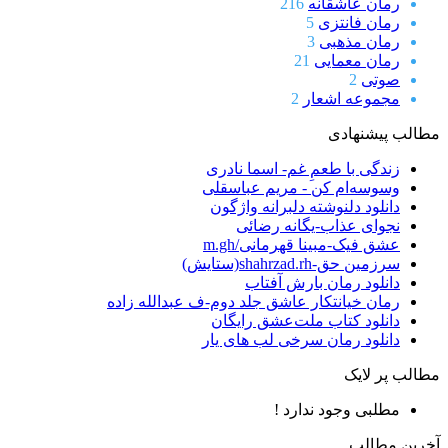
رمان عاشقانه
216
رمان فانتزی
5
رمان مذهبی
3
رمان معمایی
21
صوتی
2
مجموعه اشعار
2
مطالب پیشنهادی
زندگی با طعمِ غم- اسما نادری
وسوسه‌ام کن - مریم عباسقلی
دانلود دلنوشته دلبرانه واژگون
نجوای عذاب-یگانه رضائی
عشق فیک-مبینا قهرمانی/m.gh
سرزمین حق-shahrzad.rh(ستایش)
دانلود رمان بارش آفتاب
رمان خیانتکار عاشق جلد دوم-ف عبدالله زاده
دانلود کتاب ملت‌عشق رایگان
دانلود رمان سرخی لب های یار
مطالب پر لایک
مطلبی وجود ندارد !
آخرین مطالب