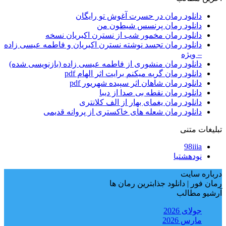
دانلود رمان در حسرت آغوش تو رایگان
دانلود رمان پرنسس شیطون من
دانلود رمان مخمور شب از نسترن اکبریان نسخه
دانلود رمان تجسد نوشته نسترن اکبریان و فاطمه عیسی زاده
– ویژه
دانلود رمان منشوری از فاطمه عیسی زاده (بازنویسی شده)
دانلود رمان گریه میکنم برایت اثر الهام pdf
دانلود رمان شاهان اثر سپیده شهریور pdf
دانلود رمان نقطه بی صدا از دیبا
دانلود رمان یغمای بهار از الف کلانتری
دانلود رمان شعله های خاکستری از پروانه قدیمی
تبلیغات متنی
98iiia
نودهشتیا
درباره سایت
رمان فور | دانلود جذابترین رمان ها
آرشیو مطالب
جولای 2026
مارس 2026