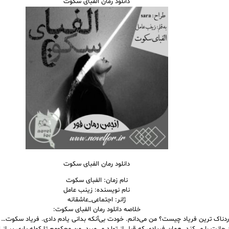
دانلود رمان الفبای سکوت
دانلود رمان الفبای سکوت
نام زمان: الفبای سکوت
نام نویسنده: زینب عامل
ژانر: اجتماعی_عاشقانه
خلاصه دانلود رمان الفبای سکوت:
ردناک ترین فریاد چیست؟ من می‌دانم. خودت بی‌آنکه بدانی یادم دادی. فریاد سکوت… 