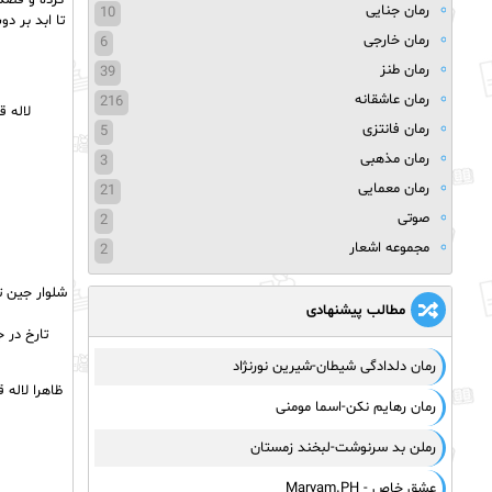
کرده و قصد 
رمان جنایی
10
تا ابد بر د
رمان خارجی
6
رمان طنز
39
رمان عاشقانه
216
لاله 
رمان فانتزی
5
رمان مذهبی
3
رمان معمایی
21
صوتی
2
مجموعه اشعار
2
شلوار جین ت
مطالب پیشنهادی
تارخ در 
رمان دلدادگی شیطان-شیرین نورنژاد
ظاهرا لاله 
رمان رهایم نکن-اسما مومنی
رملن بد سرنوشت-لبخند زمستان
عشق خاص - Maryam.PH