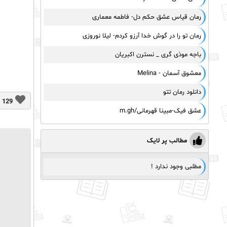
رمان قیاس عشق حکم دل- فاطمه معماری
رمان تو را در گوش خدا آرزو کردم- لیلا نوروزی
باجه موذی گری _ نسترن اکبریان
معشوق آسمان - Melina
دانلود رمان تتو
129
عشق فیک-مبینا قهرمانی/m.gh
مطالب پر لایک
مطلبی وجود ندارد !