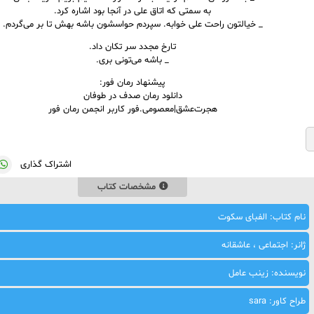
به سمتی که اتاق علی در آنجا بود اشاره کرد.
_ خیالتون راحت علی خوابه. سپردم حواسشون باشه بهش تا بر می‌گردم.
تارخ مجدد سر تکان داد.
_ باشه می‌تونی بری.
پیشنهاد رمان فور:
دانلود رمان صدف در طوفان
هجرت‌عشق|معصومی.فور کاربر انجمن رمان فور
اشتراک گذاری
مشخصات کتاب
نام کتاب: الفبای سکوت
ژانر: اجتماعی ، عاشقانه
نویسنده: زینب عامل
طراح کاور: sara