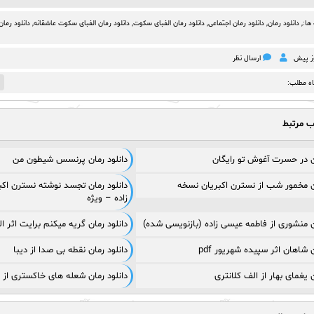
ها:,
دانلود رمان
,
دانلود رمان اجتماعی‌
,
دانلود رمان الفبای سکوت
,
دانلود رمان الفبای سکوت عاشقانه
,
دانلود رما
ارسال نظر
1
اه مطلب:
ب مرتبط
ان در حسرت آغوش تو رایگان
دانلود رمان پرنسس شیطون من
ان مخمور شب از نسترن اکبریان نسخه
دانلود رمان تجسد نوشته نسترن اکب
زاده – ویژه
ان منشوری از فاطمه عیسی زاده (بازنویسی شده)
دانلود رمان گریه میکنم برایت اثر الهام
ن شاهان اثر سپیده شهریور pdf
دانلود رمان نقطه بی صدا از دیبا
ن یغمای بهار از الف کلانتری
دانلود رمان شعله های خاکستری از 