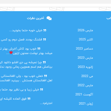
الب
آخرین نظرات
مارس 2026
امیر
خیلی خوبه حتما بخونید...
اکتبر 2025
حلی
قشنگ بوددد فصل دوم رو کسی دا
دسامبر 2023
farbood
خوب بود کاش آخرش بهتر ت
میشد بهتر نوشت ممنون ازتون
...
مارس 2023
ضحا
چرا نمیشه پی دی افشو دانلود کرد
برنامش هم اسم همچین رمانی وجود نداره
ژانویه 2023
Lilt
خعلی خوب بود ، ولی افغانستانی 
می 2022
اهل افغانستان هستش . ببینید افغانست
مارس 2022
مهتاب
خیلی زیبا و بی نظیر بود حتما ب
آگوست 2021
اشنایی در غربت
فوق العاده کلیشه ای
احترام»...
ژوئن 2021