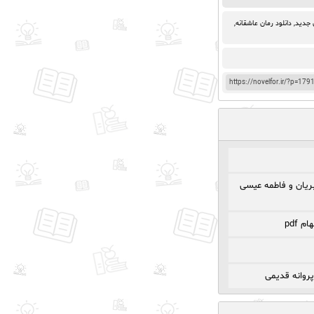
ن جدید
,
دانلود رمان عاشقانه
,
https://novelfor.ir/?p=179
ریان و فاطمه عیسی
 pdf
پروانه قدیمی