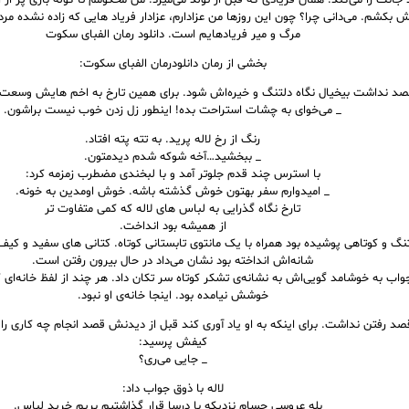
جانت را می‌کند. همان فریادی که قبل از تولد می‌میرد. من محکومم تا کوله باری پر از
وش بکشم. می‌دانی چرا؟ چون این روزها من عزادارم، عزادار فریاد هایی که زاده نشده مرده‌
مرگ و میر فریادهایم است. دانلود رمان الفبای سکوت
بخشی از رمان دانلودرمان الفبای سکوت:
قصد نداشت بیخیال نگاه دلتنگ و خیره‌اش شود. برای همین تارخ به اخم هایش وسعت
_ می‌خوای به چشات استراحت بده! اینطور زل زدن خوب نیست براشون.
رنگ از رخ لاله پرید. به تته پته افتاد.
_ ببخشید…آخه شوکه شدم دیدمتون.
با استرس چند قدم جلوتر آمد و با لبخندی مضطرب زمزمه کرد:
_ امیدوارم سفر بهتون خوش گذشته باشه. خوش اومدین به خونه.
تارخ نگاه گذرایی به لباس های لاله که کمی متفاوت تر
از همیشه بود انداخت.
نگ و کوتاهی پوشیده بود همراه با یک مانتوی تابستانی کوتاه. کتانی های سفید و ک
شانه‌اش انداخته بود نشان می‌داد در حال بیرون رفتن است.
جواب به خوشامد گویی‌اش به نشانه‌ی تشکر کوتاه سر تکان داد. هر چند از لفظ خانه‌ای که 
خوشش نیامده بود. اینجا خانه‌ی او نبود.
قصد رفتن نداشت. برای اینکه به او یاد آوری کند قبل از دیدنش قصد انجام چه کاری را 
کیفش پرسید:
_ جایی می‌ری؟
لاله با ذوق جواب داد:
_ بله عروسی حسام نزدیکه با درسا قرار گذاشتیم بریم خرید لباس.