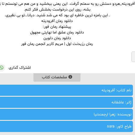
ن آفرودیته_هردو دستش رو به سمتم گرفت. این یعنی ببخشید و من هم می تونستم تا 
بشه، روی این درخواست بخشش فکر کنم.
ـ این بامزه ترین خاطره ای بود که می شد شنید. دیانا…تو بی نظیری.
دانلود رمان آفرودیته
پیشنهاد رمان فور:
دانلود رمان عشق اما نهایتی مجهول
دانلود رمان دلوین
رمان رزیدنت اول | مریم کاربر انجمن رمان فور
اشتراک گذاری
مشخصات کتاب
نام کتاب: آفرودیته
ژانر: عاشقانه
نویسنده: زهرا ارجمندنیا
طراح کاور: sara