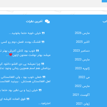
الب
آخرین نظرات
مارس 2026
امیر
خیلی خوبه حتما بخونید...
اکتبر 2025
حلی
قشنگ بوددد فصل دوم رو کسی دا
دسامبر 2023
farbood
خوب بود کاش آخرش بهتر ت
میشد بهتر نوشت ممنون ازتون
...
مارس 2023
ضحا
چرا نمیشه پی دی افشو دانلود کرد
برنامش هم اسم همچین رمانی وجود نداره
ژانویه 2023
Lilt
خعلی خوب بود ، ولی افغانستانی 
می 2022
اهل افغانستان هستش . ببینید افغانست
مارس 2022
مهتاب
خیلی زیبا و بی نظیر بود حتما ب
آگوست 2021
اشنایی در غربت
فوق العاده کلیشه ای
احترام»...
ژوئن 2021