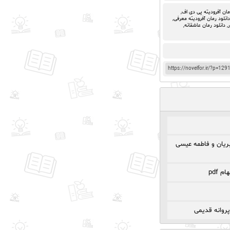
مان آفرودیته پی دی اف
,
دانلود رمان آفرودیته معرفی
,
,
دانلود رمان عاشقانه
,
https://novelfor.ir/?p=129
ریان و فاطمه عیسی
 pdf
پروانه قدیمی