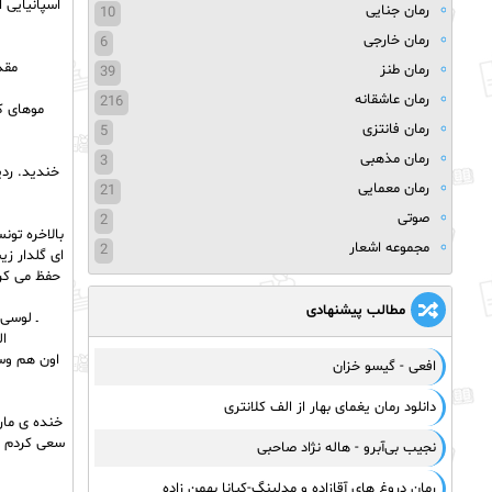
اسپانیایی 
رمان جنایی
10
رمان خارجی
6
مقد
رمان طنز
39
رمان عاشقانه
216
موهای ک
رمان فانتزی
5
رمان مذهبی
3
خندید. رد
رمان معمایی
21
صوتی
2
بالاخره تون
مجموعه اشعار
2
ای گلدار ز
حفظ می کرد
مطالب پیشنهادی
ـ لوسی 
ا
اون هم وسط
افعی - گیسو خزان
دانلود رمان یغمای بهار از الف کلانتری
خنده ی مار
سعی کردم د
نجیب بی‌آبرو - هاله نژاد صاحبی
رمان دروغ های آقازاده و مدلینگ-کیانا بهمن زاده