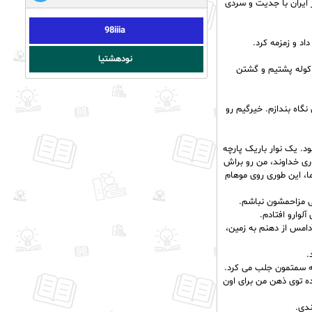
 ایران با جدیت و سردی
98iiia
د و زمزمه کرد.
نودهشتیا
 کوله پشتیم و گشتن
اه بندازم. خیرگیم رو
ود. یک نوار باریک پارچه
ری خداوند، من رو براش
، این طوری روی موهام
لی مزاحمشون نباشم.
لوارو افتادم.
امس از دهنم به زمین،
.
 به سمتمون جلب می کرد.
ه توی ذهن من برای اون
ندی.