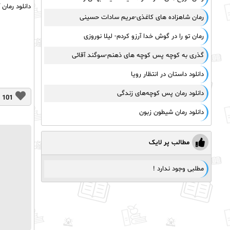
دانلود رما
رمان شاهزاده های کاغذی-مریم سادات حسینی
رمان تو را در گوش خدا آرزو کردم- لیلا نوروزی
گذری به کوچه پس کوچه های ذهنم-سوگند آقائی
دانلود داستان در انتظار رویا
دانلود رمان پس کوچه‌های زندگی
101
دانلود رمان شیطون زبون
مطالب پر لایک
مطلبی وجود ندارد !