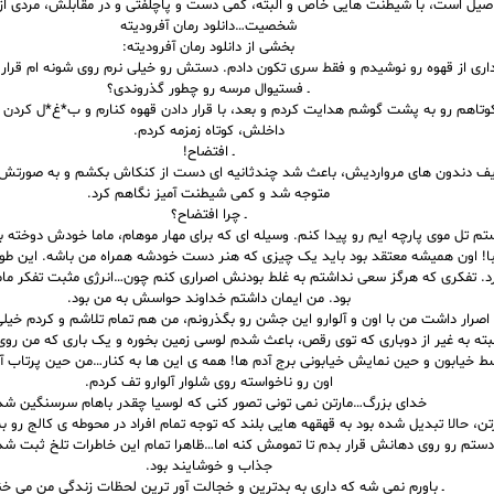
اصیل است، با شیطنت هایی خاص و البته، کمی دست و پاچلفتی و در مقابلش، مردی از
شخصیت…دانلود رمان آفرودیته
بخشی از دانلود رمان آفرودیته:
اری از قهوه رو نوشیدم و فقط سری تکون دادم. دستش رو خیلی نرم روی شونه ام قرار دا
ـ فستیوال مرسه رو چطور گذروندی؟
وتاهم رو به پشت گوشم هدایت کردم و بعد، با قرار دادن قهوه کنارم و ب*غ*ل کردن
داخلش، کوتاه زمزمه کردم.
ـ افتضاح!
یف دندون های مرواردیش، باعث شد چندثانیه ای دست از کنکاش بکشم و به صورتش نگ
متوجه شد و کمی شیطنت آمیز نگاهم کرد.
ـ چرا افتضاح؟
ستم تل موی پارچه ایم رو پیدا کنم. وسیله ای که برای مهار موهام، ماما خودش دوخته ب
یبا! اون همیشه معتقد بود باید یک چیزی که هنر دست خودشه همراه من باشه. این طو
. تفکری که هرگز سعی نداشتم به غلط بودنش اصراری کنم چون…انرژی مثبت تفکر ماما
بود. من ایمان داشتم خداوند حواسش به من بود.
اصرار داشت من با اون و آلوارو این جشن رو بگذرونم، من هم تمام تلاشم و کردم خی
لبته به غیر از دوباری که توی رقص، باعث شدم لوسی زمین بخوره و یک باری که من روی آ
 خیابون و حین نمایش خیابونی برج آدم ها! همه ی این ها به کنار…من حین پرتاب آد
اون رو ناخواسته روی شلوار آلوارو تف کردم.
خدای بزرگ…مارتن نمی تونی تصور کنی که لوسیا چقدر باهام سرسنگین شد
تن، حالا تبدیل شده بود به قهقهه هایی بلند که توجه تمام افراد در محوطه ی کالج رو
ستم رو روی دهانش قرار بدم تا تمومش کنه اما…ظاهرا تمام این خاطرات تلخ ثبت شد
جذاب و خوشایند بود.
ـ باورم نمی شه که داری به بدترین و خجالت آور ترین لحظات زندگی من می خ