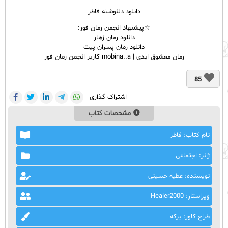
دانلود دلنوشته فاطر
☆پیشنهاد انجمن رمان فور:
دانلود رمان زهار
دانلود رمان پسران پیت
رمان معشوق ابدی | mobina..a کاربر انجمن رمان فور
85
اشتراک گذاری
مشخصات کتاب
نام کتاب: فاطر
ژانر: اجتماعی
نویسنده: عطیه حسینی
ویراستار: Healer2000
طراح کاور: برکه