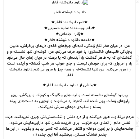
دانلود دلنوشته فاطر
★نام دلنوشته: فاطر★
★نام نویسنده: عطیه حسینی★
★ژانر: اجتماعی★
★مقدمه دانلود دلنوشته فاطر★
من، در میان عطر تلخ زندگی، لابه‌لای جیغ‌هایِ خفه‌ی دل‌های پرخراش، مابین
یخ‌زدگی قلب‌های خاکستری؛ با خود حرف می‌زنم. من، گوشه‌ای تنها نشسته‌ام و
گذشته‌ای که به ظاهر گذشت را، آینده‌ای که پا برهنه در میان زمان حال می‌دَوَد
را، و امروزی که برای خودش نیست و جایِ خوابِ هر شبِ گذشته و آینده است
را؛ مرور می‌کنم. من تنها نشسته‌ام و همه چیز را مرور می‌کنم.دانلود دلنوشته
فاطر
★بخشی از دانلود دلنوشته فاطر★
پیرمرد گوشه‌ای نشسته است و لیف‌های رنگارنگ و کوچک و بزرگش، روی
پارچه‌ای زمخت پهن شده اند. آدم‌ها رد می‌شوند و توجهی به دست‌های پینه
بسته و سفیدی موهای سرش نمی‌کنند.
مردم بی‌تفاوت عبور می‌کنند و از دردِ دلش و تنگ‌دستی‌اش چیزی نمی‌دانند. عزت
نفس مانع از تمنای مرد فرتوت، برای خریده شدن تنها دارایی‌هایش می‌شود.
چشم‌هایش را بر زمین دوخته و انتظار می‌کشد که کسی بیاید و بگوید: «اِ این‌ها
چقدر قشنگ هستن، ببخشید آقا این چنده؟!»