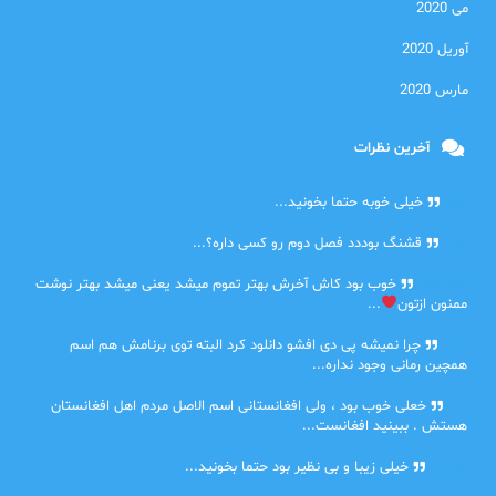
می 2020
آوریل 2020
مارس 2020
آخرین نظرات
امیر
خیلی خوبه حتما بخونید...
حلی
قشنگ بوددد فصل دوم رو کسی داره؟...
farbood
خوب بود کاش آخرش بهتر تموم میشد یعنی میشد بهتر نوشت
ممنون ازتون
...
ضحا
چرا نمیشه پی دی افشو دانلود کرد البته توی برنامش هم اسم
همچین رمانی وجود نداره...
Lilt
خعلی خوب بود ، ولی افغانستانی اسم الاصل مردم اهل افغانستان
هستش . ببینید افغانست...
مهتاب
خیلی زیبا و بی نظیر بود حتما بخونید...