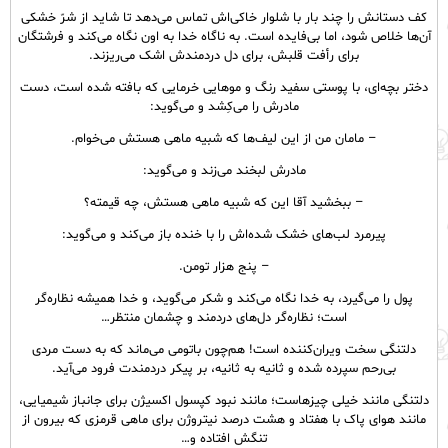
کف دستانش را چند بار با شلوار خاکی‌اش تماس می‌دهد تا شاید از شرّ خشکی
آن‌ها خلاص شود، اما بی‌فایده است. به ناگاه خدا به اون نگاه می‌کند و فرشتگان
برای رأفت قلبش، برای دل دردمندش اشک می‌ریزند.
دختر بچه‌ای، با پوستی سفید رنگ و موهایی خرمایی که بافته شده است، دست
مادرش را می‌کِشد و می‌گوید:
– مامان من از این لیف‌ها‌ که شبیه ماهی هستش می‌خوام.
مادرش لبخند می‌زند و می‌گوید:
– ببخشید آقا این که شبیه ماهی هستش، چه قیمته؟
پیرمرد لب‌های خشک شده‌اش را با خنده باز می‌کند و می‌گوید:
– پنج هزار تومن.
پول را می‌گیرد، به خدا نگاه می‌کند و شکر می‌گوید، و خدا همیشه نظاره‌گر
است؛ نظاره‌گر دل‌های دردمند و چشمان منتظر…
دلتنگی سخت ویران‌کننده است! هم‌چون باتومی می‌ماند که به دست مردی
بی‌رحم سپرده شده و ثانیه ‌به‌ ثانیه، بر پیکر دردمندت فرود می‌آید.
دلتنگی مانند خیلی چیزهاست؛ مانند نبود کپسول اکسیژن برای جانباز شیمیایی،
مانند هوای پاک با هفتاد و هشت درصد نیتروژن برای ماهی قرمزی که بیرون از
تنگش افتاده و…