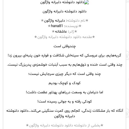
دانلود دلنوشته دلبرانه واژگون
★نام
دلنوشته
: دلبرانه
واژگون
★
★نویسنده
: hana81
★
★ژانر
:
عاشقانه
★
★مقدمه دانلود دلنوشته دلبرانه واژگون★
چندوقتی است
گریه‌هایم، برای عروسکی که سینه‌اش شکافت و فواره خون پنبه‌ای بیرون زد!
چند وقتی است خنده و ذوق‌هایم به سبب آبنبات خوشمزه‌ی پدربزرگ نیست.
چند وقتی است که دیگر چیزی سرجایش نیست؛
کودک و کوچک بودیم
اما دنیامان به وسعت دریاهای پهناور عظمت داشت!
کودکی رفته و به جوانی رسیده‌ است!
آنگاه که بار مشکلات زندگی، کم‌کم روی کمرت سنگینی می‌کند…دانلود دلنوشته
دلبرانه واژگون
★بخشی از دلنوشته دانلود دلنوشته دلبرانه واژگون★