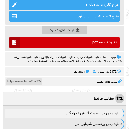
طراح کاور: mobina..a
منبع تایپ: انجمن رمان فور
لینک های دانلود
دانلود نسخه pdf
برچسب ها:,
دانلود دلنوشته جدید
,
دانلود دلنوشته دلبرانه واژگون
,
دانلود دلنوشته دلبرانه
واژگون پی دی اف
,
دانلود دلنوشته دلبرانه واژگون عاشقانه
,
دانلود دلنوشته رمان فور
2172 روز پيش
ارسال نظر
https://novelfor.ir/?p=335
لینک کوتاه مطلب:
مطالب مرتبط
دانلود رمان در حسرت آغوش تو رایگان
دانلود رمان پرنسس شیطون من