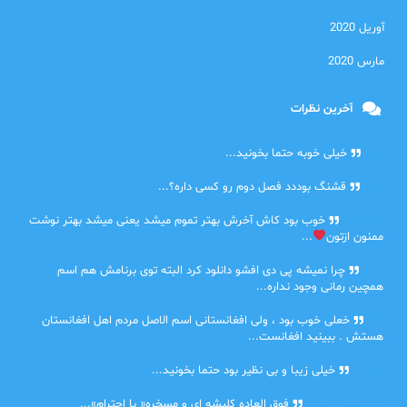
آوریل 2020
مارس 2020
آخرین نظرات
امیر
خیلی خوبه حتما بخونید...
حلی
قشنگ بوددد فصل دوم رو کسی داره؟...
farbood
خوب بود کاش آخرش بهتر تموم میشد یعنی میشد بهتر نوشت
ممنون ازتون
...
ضحا
چرا نمیشه پی دی افشو دانلود کرد البته توی برنامش هم اسم
همچین رمانی وجود نداره...
Lilt
خعلی خوب بود ، ولی افغانستانی اسم الاصل مردم اهل افغانستان
هستش . ببینید افغانست...
مهتاب
خیلی زیبا و بی نظیر بود حتما بخونید...
اشنایی در غربت
فوق العاده کلیشه ای و مسخره« با احترام»...