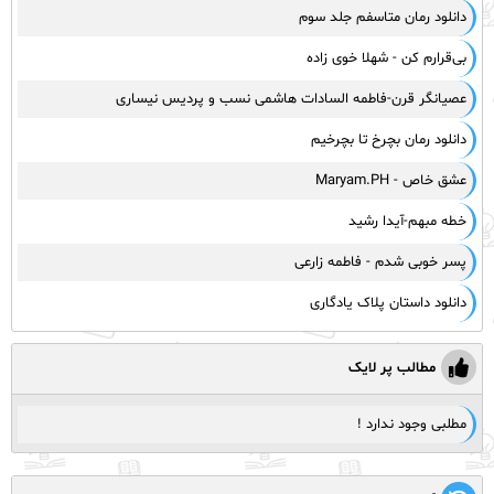
دانلود رمان متاسفم جلد سوم
بی‌قرارم کن - شهلا خوی زاده
عصیانگر قرن-فاطمه السادات هاشمی نسب و پردیس نیساری
دانلود رمان بچرخ تا بچرخیم
عشق خاص - Maryam.PH
خطه مبهم-آیدا رشید
پسر خوبی شدم - فاطمه زارعی
دانلود داستان پلاک یادگاری
مطالب پر لایک
مطلبی وجود ندارد !