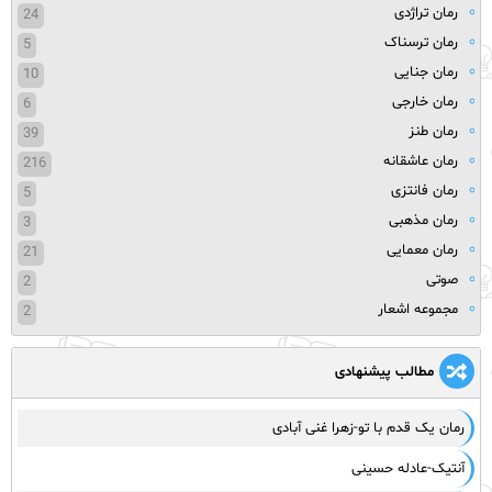
رمان تراژدی
24
رمان ترسناک
5
رمان جنایی
10
رمان خارجی
6
رمان طنز
39
رمان عاشقانه
216
رمان فانتزی
5
رمان مذهبی
3
رمان معمایی
21
صوتی
2
مجموعه اشعار
2
مطالب پیشنهادی
رمان یک قدم با تو-زهرا غنی آبادی
آنتیک-عادله حسینی