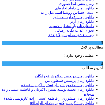
رمان نفس-لیدا صبوری
دانلود رمان داماد اجاره‌ای
عبث احساس-روشنا اسماعیل زاده
دانلود رمان عمارت مه آلود
دانلود رمان آریز
داستان ناصواب-عطیه حسینی
نجوای عذاب-یگانه رضائی
رمان عشق معلم-سهیلا زاهدی
مطالب پر لایک
مطلبی وجود ندارد !
آخرین مطالب
دانلود رمان در حسرت آغوش تو رایگان
دانلود رمان پرنسس شیطون من
دانلود رمان مخمور شب از نسترن اکبریان نسخه
دانلود رمان تجسد نوشته نسترن اکبریان و فاطمه عیسی زاده
– ویژه
دانلود رمان منشوری از فاطمه عیسی زاده (بازنویسی شده)
دانلود رمان گریه میکنم برایت اثر الهام pdf