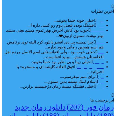
آخرین نظرات
امیر
خیلی خوبه حتما بخونید...
حلی
قشنگ بوددد فصل دوم رو کسی داره؟...
farbood
خوب بود کاش آخرش بهتر تموم میشد یعنی میشد
بهتر نوشت ممنون ازتون❤️...
ضحا
چرا نمیشه پی دی افشو دانلود کرد البته توی برنامش
هم اسم همچین رمانی وجود نداره...
Lilt
خعلی خوب بود ، ولی افغانستانی اسم الاصل مردم اهل
افغانستان هستش . ببینید افغانست...
مهتاب
خیلی زیبا و بی نظیر بود حتما بخونید...
اشنایی در غربت
فوق العاده کلیشه ای و مسخره« با
احترام»...
دنیا
برای منم میفرستی...
دنیا
سلام لینک میشه بدین ممنون...
آرین
خیلی قشنگه میشه رمان دژخیمشم بزارین...
ابر برچسب ها
رمان فور
(207)
دانلود رمان جدید
(189)
دانلود رمان
(188)
دانلود رمان