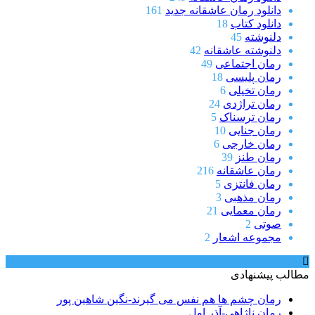
دانلود رمان عاشقانه جدید
161
دانلود کتاب
18
دلنوشته
45
دلنوشته عاشقانه
42
رمان اجتماعی
49
رمان پلیسی
18
رمان تخیلی
6
رمان تراژدی
24
رمان ترسناک
5
رمان جنایی
10
رمان خارجی
6
رمان طنز
39
رمان عاشقانه
216
رمان فانتزی
5
رمان مذهبی
3
رمان معمایی
21
صوتی
2
مجموعه اشعار
2
مطالب پیشنهادی
رمان چشم ها هم نفس می گیرند-نگین شاهین پور
رمان ناژاهی-آذر اول