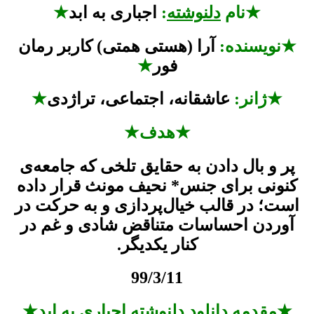
★نام
دلنوشته
:
اجباری به ابد
★
★نویسنده:
آرا (هستی همتی) کاربر رمان
فور
★
★ژانر:
عاشقانه، اجتماعی، تراژدی
★
★هدف★
پر و بال دادن به حقایق تلخی که جامعه‌‌ی
کنونی برای جنس* نحیف مونث قرار داده
است؛ در قالب خیال‌‌پردازی و به حرکت در
آوردن احساسات متناقض شادی و غم در
کنار یکدیگر.
99/3/11
★مقدمه دانلود دلنوشته اجباری به ابد★