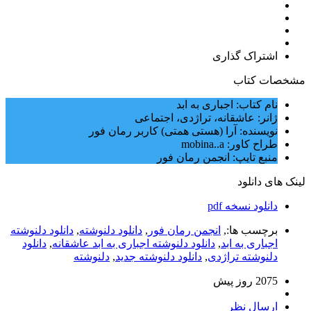
اشتراک گذاری
مشخصات کتاب
نام کتاب: اجباری به ابد
ژانر: عاشقانه، تراژدی، اجتماعی
نویسنده: آرا (هستی همتی) کاربر رمان فور
طراح کاور: mobina..a
منبع تایپ: انجمن رمان فور
لینک های دانلود
دانلود نسخه pdf
برچسب ها:,
انجمن رمان فور
,
دانلود دلنوشته
,
دانلود دلنوشته
اجباری به ابد
,
دانلود دلنوشته اجباری به ابد عاشقانه
,
دانلود
دلنوشته تراژدی‌
,
دانلود دلنوشته جدید
,
دلنوشته
2075 روز پيش
ارسال نظر