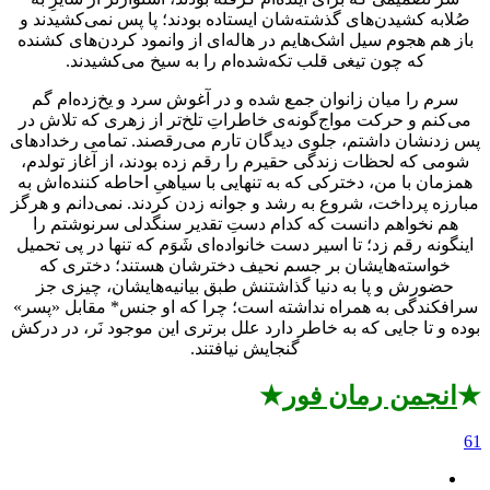
صُلابه کشیدن‌‌های گذشته‌‌شان ایستاده بودند؛ پا پس نمی‌‌کشیدند و
باز هم هجوم سیل اشک‌‌هایم در هاله‌‌ای از وانمود کردن‌‌های کشنده
که چون تیغی قلب تکه‌‌شده‌‌‌ام را به سیخ می‌‌کشیدند.
سرم را میان زانو‌‌ان جمع شده و در آغوش سرد و یخ‌‌زده‌‌ام گم
می‌‌کنم و حرکت مواج‌‌گونه‌‌‌ی خاطراتِ تلخ‌‌‌تر از زهری که تلاش در
پس زدنشان داشتم، جلوی دیدگان تارم می‌‌رقصند. تمامی رخدادهای
شومی که لحظات زندگی حقیرم را رقم زده بودند، از آغاز تولدم،
همزمان با من، دخترکی که به تنهایی با سیاهیِ احاطه کننده‌‌‌اش به
مبارزه پرداخت، شروع به رشد و جوانه زدن کردند. نمی‌‌‌دانم و هرگز
هم نخواهم دانست که کدام دستِ تقدیر سنگدلی سرنوشتم را
اینگونه رقم زد؛ تا اسیر دست خانواده‌‌ای شَوَم که تنها در پی تحمیل
خواسته‌‌هایشان بر جسم نحیف دخترشان هستند؛ دختری که
حضورش و پا به دنیا گذاشتنش طبق بیانیه‌‌هایشان، چیزی جز
سرافکندگی به همراه نداشته است؛ چرا که او جنس* مقابل «پسر»
بوده و تا جایی که به خاطر دارد علل برتری این موجود نَر، در درکش
گنجایش نیافتند.
★
انجمن رمان فور
★
61