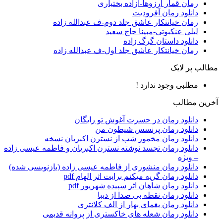
رمان قمار آرزوها-آزاده بختیاری
دانلود رمان آفرودیت
رمان خیانتکار عاشق جلد دوم-ف عبدالله زاده
لیلی عنکبوتی-مبینا حاج سعید
دانلود داستان گرگ زاده
رمان خیانتکار عاشق جلد اول-ف عبدالله زاده
مطالب پر لایک
مطلبی وجود ندارد !
آخرین مطالب
دانلود رمان در حسرت آغوش تو رایگان
دانلود رمان پرنسس شیطون من
دانلود رمان مخمور شب از نسترن اکبریان نسخه
دانلود رمان تجسد نوشته نسترن اکبریان و فاطمه عیسی زاده
– ویژه
دانلود رمان منشوری از فاطمه عیسی زاده (بازنویسی شده)
دانلود رمان گریه میکنم برایت اثر الهام pdf
دانلود رمان شاهان اثر سپیده شهریور pdf
دانلود رمان نقطه بی صدا از دیبا
دانلود رمان یغمای بهار از الف کلانتری
دانلود رمان شعله های خاکستری از پروانه قدیمی