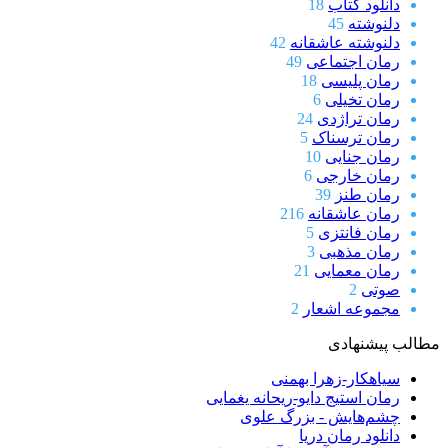
دانلود کتاب
18
دلنوشته
45
دلنوشته عاشقانه
42
رمان اجتماعی
49
رمان پلیسی
18
رمان تخیلی
6
رمان تراژدی
24
رمان ترسناک
5
رمان جنایی
10
رمان خارجی
6
رمان طنز
39
رمان عاشقانه
216
رمان فانتزی
5
رمان مذهبی
3
رمان معمایی
21
صوتی
2
مجموعه اشعار
2
مطالب پیشنهادی
سیاهکار-زهرا بهمنی
رمان استیج دایو-ریحانه یغمایی
چشم‌هایش - بزرگ علوی
دانلود رمان دریا