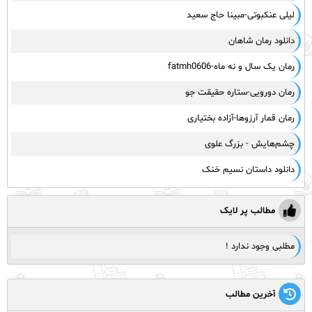
لیلی عنکبوتی-مبینا حاج سعید
دانلود رمان شاهان
رمان یک سال و نه ماه-fatmh0606
رمان دورویی-ستاره حقیقت جو
رمان قمار آرزوها-آزاده بختیاری
چشم‌هایش - بزرگ علوی
دانلود داستان نسیم خنک
مطالب پر لایک
مطلبی وجود ندارد !
آخرین مطالب