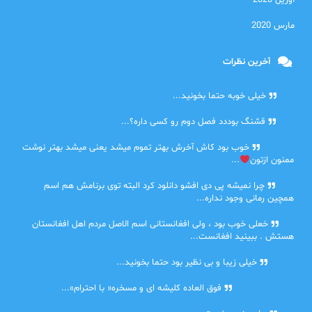
آوریل 2020
مارس 2020
آخرین نظرات
امیر
خیلی خوبه حتما بخونید...
حلی
قشنگ بوددد فصل دوم رو کسی داره؟...
farbood
خوب بود کاش آخرش بهتر تموم میشد یعنی میشد بهتر نوشت
ممنون ازتون
...
ضحا
چرا نمیشه پی دی افشو دانلود کرد البته توی برنامش هم اسم
همچین رمانی وجود نداره...
Lilt
خعلی خوب بود ، ولی افغانستانی اسم الاصل مردم اهل افغانستان
هستش . ببینید افغانست...
مهتاب
خیلی زیبا و بی نظیر بود حتما بخونید...
اشنایی در غربت
فوق العاده کلیشه ای و مسخره« با احترام»...