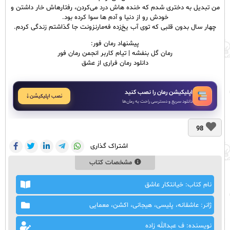
من تبدیل به دختری شدم که خنده هاش درد می‌کردن، رفتارهاش خار داشتن‌ و
خودش رو از دنیا و آدم ها سوا کرده بود.
چهار سال بدون قلبی که توی آب یخ‌زده فه‌مارنزونت جا گذاشتم‌ زندگی کردم.
پیشنهاد رمان فور:
رمان گل بنفشه | تیام کاربر انجمن رمان فور
دانلود رمان فراری از عشق
اپلیکیشن رمان را نصب کنید
نصب اپلیکیشن
دانلود سریع و دسترسی راحت به رمان‌ها
98
اشتراک گذاری
مشخصات کتاب
نام کتاب: خیانتکار عاشق
ژانر: عاشقانه، پلیسی، هیجانی، اکشن، معمایی
نویسنده: ف عبدالله زاده