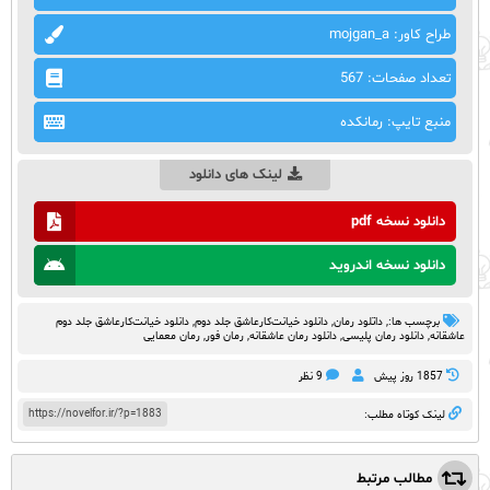
طراح کاور: mojgan_a
تعداد صفحات: 567
منبع تایپ: رمانکده
لینک های دانلود
دانلود نسخه pdf
دانلود نسخه اندروید
برچسب ها:,
داتلود رمان
,
دانلود خیانت‌کارعاشق جلد دوم
,
دانلود خیانت‌کارعاشق جلد دوم
عاشقانه
,
دانلود رمان پلیسی
,
دانلود رمان عاشقانه
,
رمان فور
,
رمان معمایی
1857 روز پيش
9 نظر
https://novelfor.ir/?p=1883
لینک کوتاه مطلب:
مطالب مرتبط