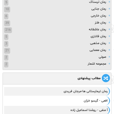
رمان ترسناک
5
رمان جنایی
10
رمان خارجی
6
رمان طنز
39
رمان عاشقانه
216
رمان فانتزی
5
رمان مذهبی
3
رمان معمایی
21
صوتی
2
مجموعه اشعار
2
مطالب پیشنهادی
رمان تیمارستانی ها-مرجان فریدی
افعی - گیسو خزان
اُ منفی - روشنا اسماعیل زاده