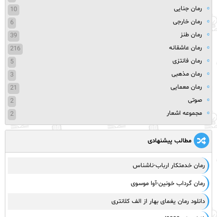
رمان جنایی
10
رمان خارجی
6
رمان طنز
39
رمان عاشقانه
216
رمان فانتزی
5
رمان مذهبی
3
رمان معمایی
21
صوتی
2
مجموعه اشعار
2
مطالب پیشنهادی
رمان خدمتکار ارباب-ناشناس
رمان گرداب خونین-آوا موسوی
دانلود رمان یغمای بهار از الف کلانتری