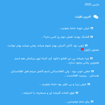
مارس 2020
آخرین نظرات
امیر
خیلی خوبه حتما بخونید...
حلی
قشنگ بوددد فصل دوم رو کسی داره؟...
farbood
خوب بود کاش آخرش بهتر تموم میشد یعنی میشد بهتر نوشت
ممنون ازتون
...
ضحا
چرا نمیشه پی دی افشو دانلود کرد البته توی برنامش هم اسم
همچین رمانی وجود نداره...
Lilt
خعلی خوب بود ، ولی افغانستانی اسم الاصل مردم اهل افغانستان
هستش . ببینید افغانست...
مهتاب
خیلی زیبا و بی نظیر بود حتما بخونید...
اشنایی در غربت
فوق العاده کلیشه ای و مسخره« با احترام»...
دنیا
برای منم میفرستی...