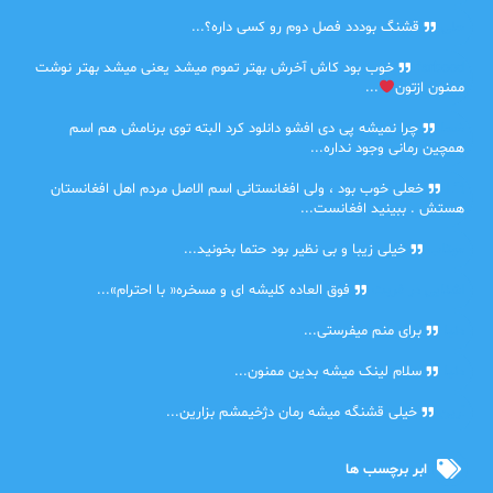
حلی
قشنگ بوددد فصل دوم رو کسی داره؟...
farbood
خوب بود کاش آخرش بهتر تموم میشد یعنی میشد بهتر نوشت
ممنون ازتون
...
ضحا
چرا نمیشه پی دی افشو دانلود کرد البته توی برنامش هم اسم
همچین رمانی وجود نداره...
Lilt
خعلی خوب بود ، ولی افغانستانی اسم الاصل مردم اهل افغانستان
هستش . ببینید افغانست...
مهتاب
خیلی زیبا و بی نظیر بود حتما بخونید...
اشنایی در غربت
فوق العاده کلیشه ای و مسخره« با احترام»...
دنیا
برای منم میفرستی...
دنیا
سلام لینک میشه بدین ممنون...
آرین
خیلی قشنگه میشه رمان دژخیمشم بزارین...
ابر برچسب ها