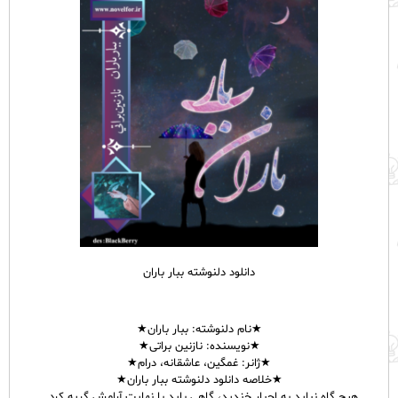
دانلود دلنوشته ببار باران
★نام
دلنوشته
: ببار باران★
★نویسنده: نازنین براتی★
★ژانر: غمگین، عاشقانه، درام★
★خلاصه دانلود دلنوشته ببار باران★
هیچ گاه نباید به اجبار خندید، گاهی باید با نهایت آرامش گریه کرد…