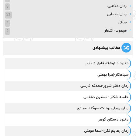
رمان مذهبی
3
رمان معمایی
21
صوتی
2
مجموعه اشعار
2
مطالب پیشنهادی
دانلود دلنوشته قایق کاغذی
سیاهکار-زهرا بهمنی
رمان دختر شرور-محدثه فارسی
خلسه شکار - نسترن دهقانی
رمان رویای بودنت-سوگند صیادی
دانلود داستان گوهر
رمان رهایم نکن-اسما مومنی