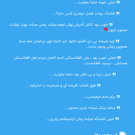
امیر
خیلی خوبه حتما بخونید...
حلی
قشنگ بوددد فصل دوم رو کسی داره؟...
farbood
خوب بود کاش آخرش بهتر تموم میشد یعنی میشد بهتر نوشت
ممنون ازتون
...
ضحا
چرا نمیشه پی دی افشو دانلود کرد البته توی برنامش هم اسم
همچین رمانی وجود نداره...
Lilt
خعلی خوب بود ، ولی افغانستانی اسم الاصل مردم اهل افغانستان
هستش . ببینید افغانست...
مهتاب
خیلی زیبا و بی نظیر بود حتما بخونید...
اشنایی در غربت
فوق العاده کلیشه ای و مسخره« با احترام»...
دنیا
برای منم میفرستی...
دنیا
سلام لینک میشه بدین ممنون...
آرین
خیلی قشنگه میشه رمان دژخیمشم بزارین...
ابر برچسب ها