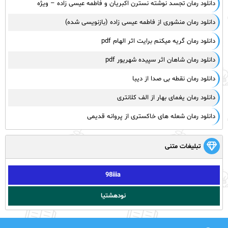
دانلود رمان تجسد نوشته نسترن اکبریان و فاطمه عیسی زاده – ویژه
دانلود رمان منشوری از فاطمه عیسی زاده (بازنویسی شده)
دانلود رمان گریه میکنم برایت اثر الهام pdf
دانلود رمان شاهان اثر سپیده شهریور pdf
دانلود رمان نقطه بی صدا از دیبا
دانلود رمان یغمای بهار از الف کلانتری
دانلود رمان شعله های خاکستری از پروانه قدیمی
تبلیغات متنی
98iiia
نودهشتیا