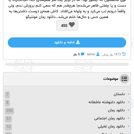
توی نگاهشون که اینطور بود. اما در برابر یک نفر همیشه‌ی خدا خجالت‌زده یا
دست و پا چلفتی ظاهر می‌شدم! هرچقدر هم که سعی کنم بروزش ندم، ولی
واقعاً درونم تب می‌کرد و به ولوله می‌افتاد. کاش همه‌ی دوست داشتن‌ها به
همین حس و حال‌‌ها ختم می‌شد…دانلود رمان مونتیگو
455
ادامه و دانلود
1872 روز پيش
admin
5 نظر
موضوعات
داستان
7
دانلود دلنوشته عاشقانه
8
دانلود رمان
290
دانلود رمان اجتماعی
57
دانلود رمان تخیلی
10