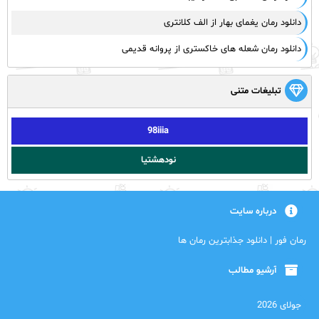
دانلود رمان یغمای بهار از الف کلانتری
دانلود رمان شعله های خاکستری از پروانه قدیمی
تبلیغات متنی
98iiia
نودهشتیا
درباره سایت
رمان فور | دانلود جذابترین رمان ها
آرشیو مطالب
جولای 2026