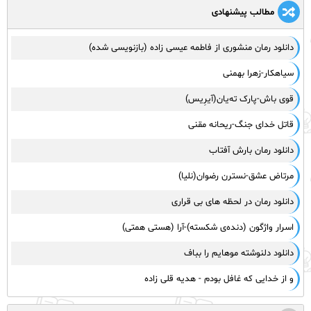
مطالب پیشنهادی
دانلود رمان منشوری از فاطمه عیسی زاده (بازنویسی شده)
سیاهکار-زهرا بهمنی
قوی باش-پارک ته‌یان(آیرِیس)
قاتل خدای جنگ-ریحانه مقنی
دانلود رمان بارش آفتاب
مرتاض عشق-نسترن رضوان(نلیا)
دانلود رمان در لحظه‌ های بی‌ قراری
اسرار واژگون (دنده‌ی شکسته)-آرا (هستی همتی)
دانلود دلنوشته موهایم را بباف
و از خدایی که غافل بودم - هدیه قلی زاده