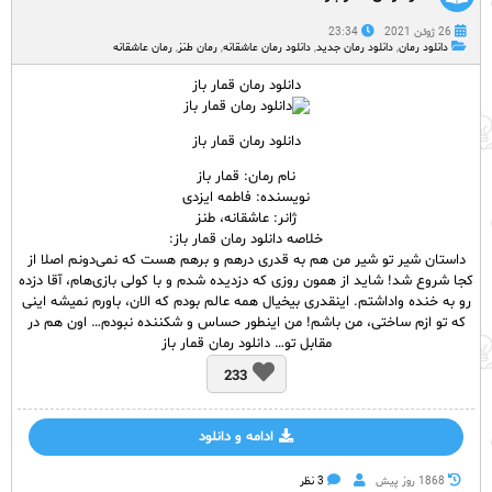
26 ژوئن 2021
23:34
دانلود رمان
,
دانلود رمان جدید
,
دانلود رمان عاشقانه
,
رمان طنز
,
رمان عاشقانه
دانلود رمان قمار باز
دانلود رمان قمار باز
نام رمان: قمار باز
نویسنده: فاطمه ایزدی
ژانر: عاشقانه، طنز
خلاصه دانلود رمان قمار باز:
داستان شیر تو شیر من هم به قدری درهم و برهم هست که نمی‌دونم اصلا از
کجا شروع شد! شاید از همون روزی که دزدیده شدم و با کولی بازی‌هام، آقا دزده
رو به خنده واداشتم. اینقدری بیخیال همه عالم بودم که الان، باورم نمیشه اینی
که تو ازم ساختی، من باشم! من اینطور حساس و شکننده نبودم… اون هم در
مقابل تو… دانلود رمان قمار باز
233
ادامه و دانلود
1868 روز پيش
3 نظر