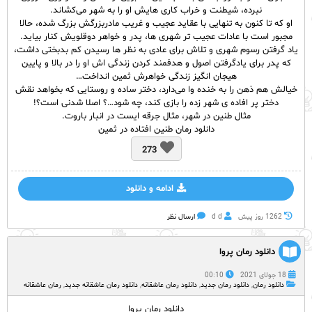
نبرده، شیطنت و خراب کاری هایش او را به شهر می‌کشاند.
او که تا کنون به تنهایی با عقاید عجیب و غریب مادربزرگش بزرگ شده، حالا
مجبور است با عادات عجیب تر شهری ها، پدر و خواهر دوقلویش کنار بیاید.
یاد گرفتن رسوم شهری و تلاش برای عادی به نظر ها رسیدن کم بدبختی داشت،
که پدر برای یادگرفتن اصول و هدفمند کردن زندگی اش او را در بالا و پایین
هیجان انگیز زندگی خواهرش ثمین انداخت…
خیالش هم ذهن را به خنده وا می‌دارد، دختر ساده و روستایی که بخواهد نقش
دختر پر افاده ی شهر زده را بازی کند، چه شود…؟ اصلا شدنی است؟!
مثال طنین در شهر، مثال جرقه ایست در انبار باروت.
دانلود رمان طنین افتاده در ثمین
273
ادامه و دانلود
1262 روز پيش
d d
ارسال نظر
دانلود رمان پروا
18 جولای 2021
00:10
دانلود رمان
,
دانلود رمان جدید
,
دانلود رمان عاشقانه
,
دانلود رمان عاشقانه جدید
,
رمان عاشقانه
دانلود رمان پروا