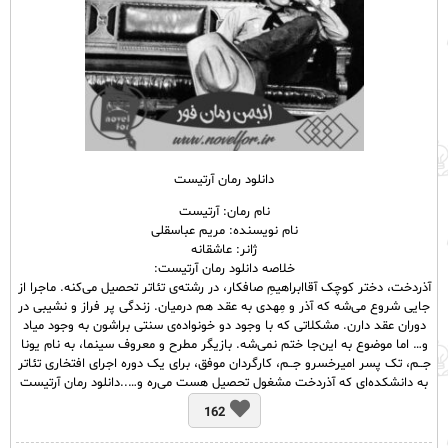
دانلود رمان آرتیست
نام رمان: آرتیست
نام نویسنده: مریم عباسقلی
ژانر: عاشقانه
خلاصه دانلود رمان آرتیست:
آذردخت، دختر کوچک آقاابراهیمِ صافکار، در رشته‌ی تئاتر تحصیل می‌کنه. ماجرا از
جایی شروع می‌شه که آذر و مِهدی به عقد هم درمیان. زندگی پر فراز و نشیبی در
دوران عقد دارن. مشکلاتی که با وجود دو خونواده‌ی سنتی براشون به وجود میاد
و… اما موضوع به این‌جا ختم نمی‌شه. بازیگر مطرح و معروف سینما، به نام یونا
جــم، تک پسر امیرخسرو جــم، کارگردان موفق، برای یک‌ دوره اجرای افتخاری تئاتر
به دانشکده‌‌ای که آذردخت مشغول تحصیل هست می‌ره و…..دانلود رمان آرتیست
162