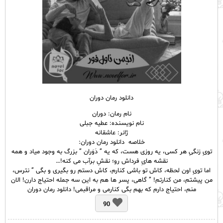
دانلود رمان دوران
نام رمان: دوران
نام نویسنده: عطیه جبلی
ژانر: عاشقانه
خلاصه دانلود رمان دوران:
تویِ زنگیِ هر کسی، یه روزی هست، که یه ” دَوَران ” بزرگ به وجود میاد و همه
نقشه هایِ فرداش رو؛ نقشِ برآب می کنه!…
اما تویِ اون لحظه، کاش تو باشی کنارم، کاش دستم رو بگیری و بگی ” نترس،
من پیشتم، من کنارتم! ” گاهی، پسر ها هم به این سه جمله احتیاج دارن! الان
منم، احتیاج دارم که بهم بگی کنارمی و مراقبمی! دانلود رمان دوران
90