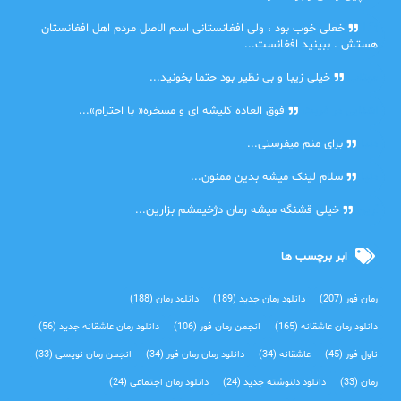
Lilt
خعلی خوب بود ، ولی افغانستانی اسم الاصل مردم اهل افغانستان
هستش . ببینید افغانست...
مهتاب
خیلی زیبا و بی نظیر بود حتما بخونید...
اشنایی در غربت
فوق العاده کلیشه ای و مسخره« با احترام»...
دنیا
برای منم میفرستی...
دنیا
سلام لینک میشه بدین ممنون...
آرین
خیلی قشنگه میشه رمان دژخیمشم بزارین...
ابر برچسب ها
رمان فور
(207)
دانلود رمان جدید
(189)
دانلود رمان
(188)
دانلود رمان عاشقانه
(165)
انجمن رمان فور
(106)
دانلود رمان عاشقانه جدید
(56)
ناول فور
(45)
عاشقانه
(34)
دانلود رمان رمان فور
(34)
انجمن رمان نویسی
(33)
رمان
(33)
دانلود دلنوشته جدید
(24)
دانلود رمان اجتماعی‌
(24)