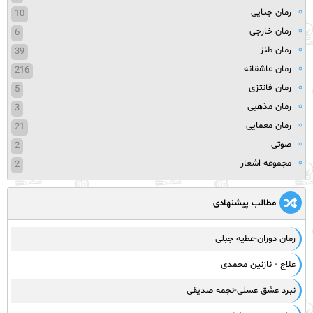
رمان جنایی
10
رمان خارجی
6
رمان طنز
39
رمان عاشقانه
216
رمان فانتزی
5
رمان مذهبی
3
رمان معمایی
21
صوتی
2
مجموعه اشعار
2
مطالب پیشنهادی
رمان دوران-عطیه جبلی
علاج - نازنین محمدی
نبرد عشق عسلی-نجمه صدیقی