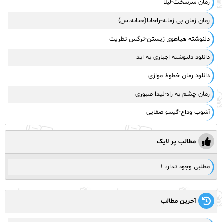
رمان سرسخت-لیلا
رمان زمان بی زمانه-راحانا(حنانه.س)
دلنوشته هیاهوی زیستن-نرگس نظریت
دانلود دلنوشته اجباری به ابد
دانلود رمان خطوط موازی
رمان چشم به راه-لیدا صبوری
آشوب وداع-گیسو صفایی
مطالب پر لایک
مطلبی وجود ندارد !
آخرین مطالب