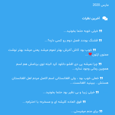
مارس 2020
آخرین نظرات
امیر
خیلی خوبه حتما بخونید...
حلی
قشنگ بوددد فصل دوم رو کسی داره؟...
farbood
خوب بود کاش آخرش بهتر تموم میشد یعنی میشد بهتر نوشت
ممنون ازتون
...
ضحا
چرا نمیشه پی دی افشو دانلود کرد البته توی برنامش هم اسم
همچین رمانی وجود نداره...
Lilt
خعلی خوب بود ، ولی افغانستانی اسم الاصل مردم اهل افغانستان
هستش . ببینید افغانست...
مهتاب
خیلی زیبا و بی نظیر بود حتما بخونید...
اشنایی در غربت
فوق العاده کلیشه ای و مسخره« با احترام»...
دنیا
برای منم میفرستی...