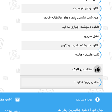
دانلود رمان آفرودیت
رمان شب‌ نشینی پنجره‌ های‌ عاشقانه‌-خاتون
دانلود دلنوشته اجباری به ابد
عشق صوری-
دانلود دلنوشته دلبرانه واژگون
قلب عاشق - هانیه
مطالب پر لایک
مطلبی وجود ندارد !
درباره سایت
آرشیو مط
رمان فور | دانلود جذابترین رمان ها