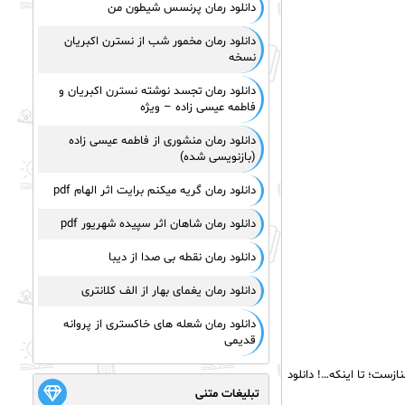
دانلود رمان پرنسس شیطون من
دانلود رمان مخمور شب از نسترن اکبریان
نسخه
دانلود رمان تجسد نوشته نسترن اکبریان و
فاطمه عیسی زاده – ویژه
دانلود رمان منشوری از فاطمه عیسی زاده
(بازنویسی شده)
دانلود رمان گریه میکنم برایت اثر الهام pdf
دانلود رمان شاهان اثر سپیده شهریور pdf
دانلود رمان نقطه بی صدا از دیبا
دانلود رمان یغمای بهار از الف کلانتری
دانلود رمان شعله های خاکستری از پروانه
قدیمی
ازست؛ تا اینکه…! دانلود
تبلیغات متنی