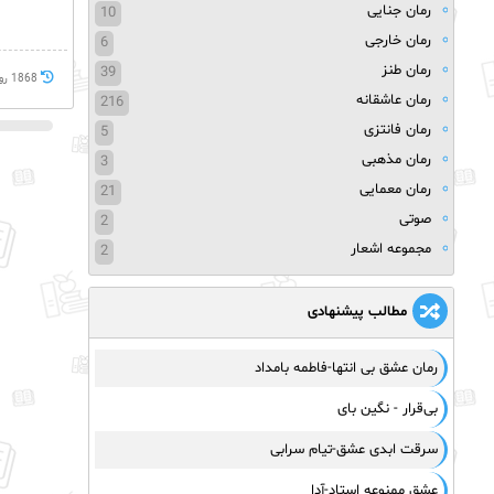
رمان جنایی
10
رمان خارجی
6
رمان طنز
39
1868 روز پيش
رمان عاشقانه
216
رمان فانتزی
5
رمان مذهبی
3
رمان معمایی
21
صوتی
2
مجموعه اشعار
2
مطالب پیشنهادی
رمان عشق بی انتها-فاطمه بامداد
بی‌قرار - نگین بای
سرقت ابدی عشق-تیام سرابی
عشق ممنوعه استاد-آدا