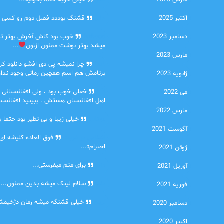
مارس 2026
امیر
خیلی خوبه حتما بخونید...
اکتبر 2025
حلی
قشنگ بوددد فصل دوم رو کسی دا
دسامبر 2023
farbood
خوب بود کاش آخرش بهتر ت
میشد بهتر نوشت ممنون ازتون
...
مارس 2023
ضحا
چرا نمیشه پی دی افشو دانلود کرد
برنامش هم اسم همچین رمانی وجود نداره
ژانویه 2023
Lilt
خعلی خوب بود ، ولی افغانستانی 
می 2022
اهل افغانستان هستش . ببینید افغانست
مارس 2022
مهتاب
خیلی زیبا و بی نظیر بود حتما ب
آگوست 2021
اشنایی در غربت
فوق العاده کلیشه ای
احترام»...
ژوئن 2021
دنیا
برای منم میفرستی...
آوریل 2021
دنیا
سلام لینک میشه بدین ممنون...
فوریه 2021
آرین
خیلی قشنگه میشه رمان دژخیمشم
دسامبر 2020
اکتبر 2020