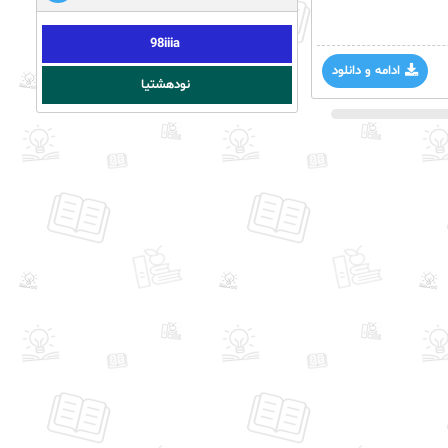
98iiia
ادامه و دانلود
نودهشتیا