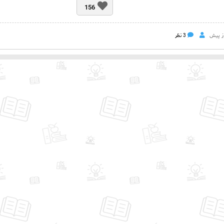
156
3 نظر