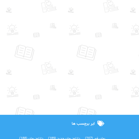
ابر برچسب ها
رمان فور
(207)
دانلود رمان جدید
(189)
دانلود رمان
(188)