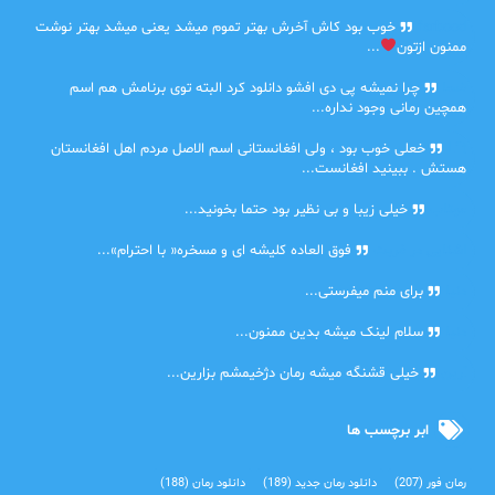
farbood
خوب بود کاش آخرش بهتر تموم میشد یعنی میشد بهتر نوشت
ممنون ازتون
...
ضحا
چرا نمیشه پی دی افشو دانلود کرد البته توی برنامش هم اسم
همچین رمانی وجود نداره...
Lilt
خعلی خوب بود ، ولی افغانستانی اسم الاصل مردم اهل افغانستان
هستش . ببینید افغانست...
مهتاب
خیلی زیبا و بی نظیر بود حتما بخونید...
اشنایی در غربت
فوق العاده کلیشه ای و مسخره« با احترام»...
دنیا
برای منم میفرستی...
دنیا
سلام لینک میشه بدین ممنون...
آرین
خیلی قشنگه میشه رمان دژخیمشم بزارین...
ابر برچسب ها
رمان فور
(207)
دانلود رمان جدید
(189)
دانلود رمان
(188)