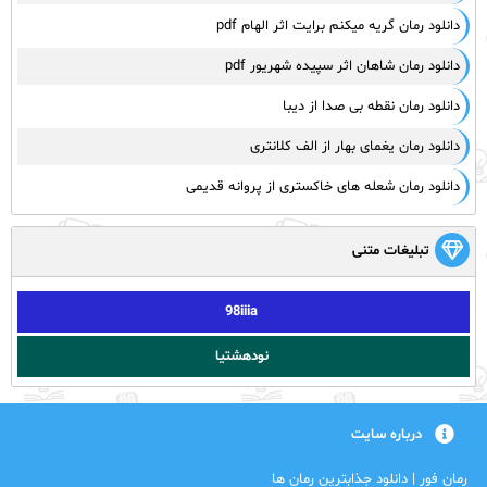
دانلود رمان گریه میکنم برایت اثر الهام pdf
دانلود رمان شاهان اثر سپیده شهریور pdf
دانلود رمان نقطه بی صدا از دیبا
دانلود رمان یغمای بهار از الف کلانتری
دانلود رمان شعله های خاکستری از پروانه قدیمی
تبلیغات متنی
98iiia
نودهشتیا
درباره سایت
رمان فور | دانلود جذابترین رمان ها