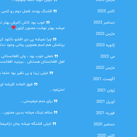
مارس 2026
امیر
خیلی خوبه حتما بخونید...
اکتبر 2025
حلی
قشنگ بوددد فصل دوم رو کسی دا
دسامبر 2023
farbood
خوب بود کاش آخرش بهتر ت
میشد بهتر نوشت ممنون ازتون
...
مارس 2023
ضحا
چرا نمیشه پی دی افشو دانلود کرد
برنامش هم اسم همچین رمانی وجود نداره
ژانویه 2023
Lilt
خعلی خوب بود ، ولی افغانستانی 
می 2022
اهل افغانستان هستش . ببینید افغانست
مارس 2022
مهتاب
خیلی زیبا و بی نظیر بود حتما ب
آگوست 2021
اشنایی در غربت
فوق العاده کلیشه ای
احترام»...
ژوئن 2021
دنیا
برای منم میفرستی...
آوریل 2021
دنیا
سلام لینک میشه بدین ممنون...
فوریه 2021
آرین
خیلی قشنگه میشه رمان دژخیمشم
دسامبر 2020
اکتبر 2020