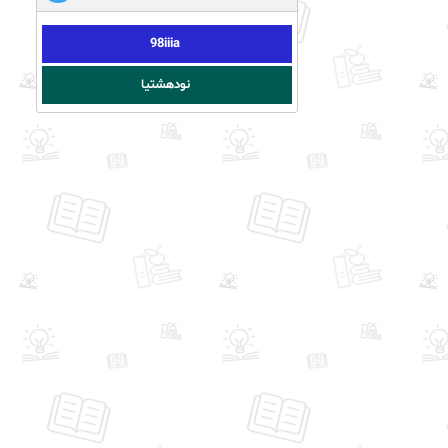
98iiia
نودهشتیا