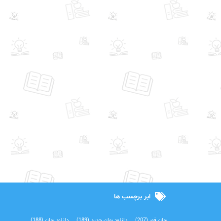
ابر برچسب ها
رمان فور
(207)
دانلود رمان جدید
(189)
دانلود رمان
(188)