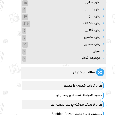
رمان جنایی
10
رمان خارجی
6
رمان طنز
39
رمان عاشقانه
216
رمان فانتزی
5
رمان مذهبی
3
رمان معمایی
21
صوتی
2
مجموعه اشعار
2
مطالب پیشنهادی
رمان گرداب خونین-آوا موسوی
دانلود دلنوشته شب های بعد از تو
رمان قاصدک سوخته-پریسا نعمت الهی
دلنوشته فریاد عشق-Sepideh Rezaei