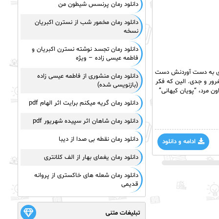
دانلود رمان پرنسس شیطون من
دانلود رمان مخمور شب از نسترن اکبریان
نسخه
دانلود رمان تجسد نوشته نسترن اکبریان و
فاطمه عیسی زاده – ویژه
رای به دست آوردنش دست
دانلود رمان منشوری از فاطمه عیسی زاده
غرور و جدی. الین که فکر
(بازنویسی شده)
ون مرد، “پویان کیهانی”
دانلود رمان گریه میکنم برایت اثر الهام pdf
دانلود رمان شاهان اثر سپیده شهریور pdf
دانلود رمان نقطه بی صدا از دیبا
ادامه و دانلود
دانلود رمان یغمای بهار از الف کلانتری
دانلود رمان شعله های خاکستری از پروانه
قدیمی
تبلیغات متنی