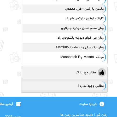
ماندن یا رفتن - غزل محمدی
کارآگاه لوکان - نرگس شریف
رمان مسخ عسل-مهدیه جلیلاوی
رمان می خوام دیوونه باشم-وی راد
رمان یک سال و نه ماه-fatmh0606
مَهلکه- Masoo و Masoomeh E
مطالب پر لایک
مطلبی وجود ندارد !
درباره سایت
آرشیو مط
رمان فور | دانلود جذابترین رمان ها