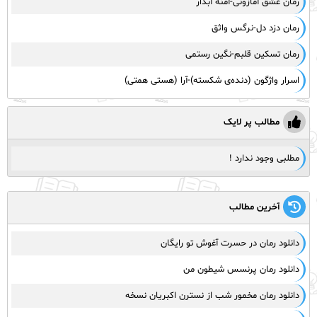
رمان عشق آمازونی-آمنه آبدار
رمان دزد دل-نرگس واثق
رمان تسکین قلبم-نگین رستمی
اسرار واژگون (دنده‌ی شکسته)-آرا (هستی همتی)
مطالب پر لایک
مطلبی وجود ندارد !
آخرین مطالب
دانلود رمان در حسرت آغوش تو رایگان
دانلود رمان پرنسس شیطون من
دانلود رمان مخمور شب از نسترن اکبریان نسخه