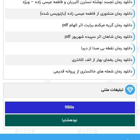
دانلود رمان تجسد نوشته نسترن اکبریان و فاطمه عیسی زاده – ویژه
دانلود رمان منشوری از فاطمه عیسی زاده (بازنویسی شده)
دانلود رمان گریه میکنم برایت اثر الهام pdf
دانلود رمان شاهان اثر سپیده شهریور pdf
دانلود رمان نقطه بی صدا از دیبا
دانلود رمان یغمای بهار از الف کلانتری
دانلود رمان شعله های خاکستری از پروانه قدیمی
تبلیغات متنی
98iiia
نودهشتیا