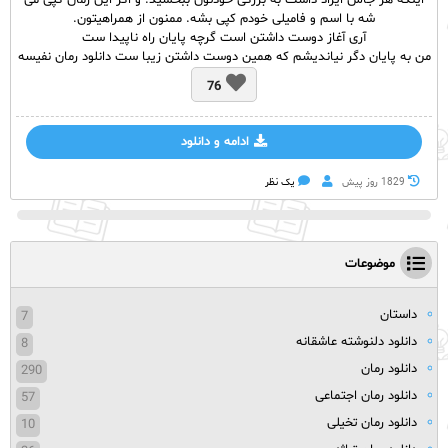
اینکه هر جاش ایراد داشت به بزرگی خودتون ببخشید. و اگر این رمان کپی می
شه با اسم و فامیلی خودم کپی بشه. ممنون از همراهیتون.
آری آغاز دوست داشتن است گرچه پایان راه ناپیدا ست
من به پایان دگر نیاندیشم که همین دوست داشتن زیبا ست دانلود رمان نفیسه
76
ادامه و دانلود
1829 روز پيش
یک نظر
موضوعات
داستان
7
دانلود دلنوشته عاشقانه
8
دانلود رمان
290
دانلود رمان اجتماعی
57
دانلود رمان تخیلی
10