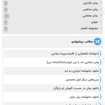
رمان فانتزی
5
رمان مذهبی
3
رمان معمایی
21
صوتی
2
مجموعه اشعار
2
مطالب پیشنهادی
دلنوشته تکه‌هایی از قلبم-سپیده رضایی
رمان تنخایی ات را می خرم-راحانا(حنانه.س)
دانلود دلنوشته اجباری به ابد
سرپناهی دیگر-غزل محمدی
دانلود رمان در حسرت آغوش تو رایگان
دانلود دلنوشته ببار باران