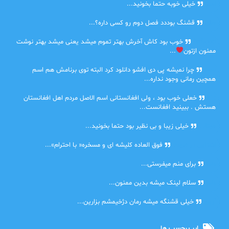
امیر
خیلی خوبه حتما بخونید...
حلی
قشنگ بوددد فصل دوم رو کسی داره؟...
farbood
خوب بود کاش آخرش بهتر تموم میشد یعنی میشد بهتر نوشت
ممنون ازتون
...
ضحا
چرا نمیشه پی دی افشو دانلود کرد البته توی برنامش هم اسم
همچین رمانی وجود نداره...
Lilt
خعلی خوب بود ، ولی افغانستانی اسم الاصل مردم اهل افغانستان
هستش . ببینید افغانست...
مهتاب
خیلی زیبا و بی نظیر بود حتما بخونید...
اشنایی در غربت
فوق العاده کلیشه ای و مسخره« با احترام»...
دنیا
برای منم میفرستی...
دنیا
سلام لینک میشه بدین ممنون...
آرین
خیلی قشنگه میشه رمان دژخیمشم بزارین...
ابر برچسب ها