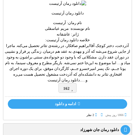
دانلود رمان آرتیست
نام رمان: آرتیست
نام نویسنده: مریم عباسقلی
ژانر: عاشقانه
خلاصه دانلود رمان آرتیست:
آذردخت، دختر کوچک آقاابراهیمِ صافکار، در رشته‌ی تئاتر تحصیل می‌کنه. ماجرا
از جایی شروع می‌شه که آذر و مِهدی به عقد هم درمیان. زندگی پر فراز و نشیبی
در دوران عقد دارن. مشکلاتی که با وجود دو خونواده‌ی سنتی براشون به وجود
میاد و… اما موضوع به این‌جا ختم نمی‌شه. بازیگر مطرح و معروف سینما، به نام
یونا جــم، تک پسر امیرخسرو جــم، کارگردان موفق، برای یک‌ دوره اجرای
افتخاری تئاتر به دانشکده‌‌ای که آذردخت مشغول تحصیل هست می‌ره
و…..دانلود رمان آرتیست
162
ادامه و دانلود
1866 روز پيش
2 نظر
دانلود رمان جان شهرزاد