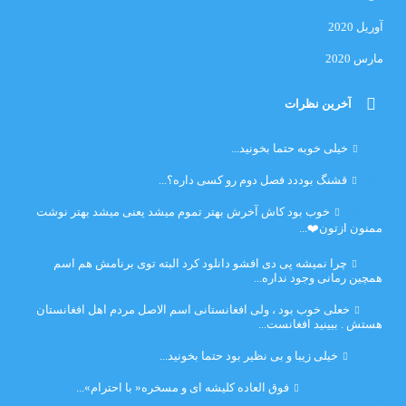
آوریل 2020
مارس 2020
آخرین نظرات
امیر
خیلی خوبه حتما بخونید...
حلی
قشنگ بوددد فصل دوم رو کسی داره؟...
farbood
خوب بود کاش آخرش بهتر تموم میشد یعنی میشد بهتر نوشت
ممنون ازتون❤️...
ضحا
چرا نمیشه پی دی افشو دانلود کرد البته توی برنامش هم اسم
همچین رمانی وجود نداره...
Lilt
خعلی خوب بود ، ولی افغانستانی اسم الاصل مردم اهل افغانستان
هستش . ببینید افغانست...
مهتاب
خیلی زیبا و بی نظیر بود حتما بخونید...
اشنایی در غربت
فوق العاده کلیشه ای و مسخره« با احترام»...