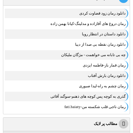
دانلود رمان زود قضاوت کردی
رمان دروغ های آقازاده و مدلینگ-کیانا بهمن زاده
دانلود داستان در انتظار رویا
دانلود رمان نقطه بی صدا از دیبا
چه بی تابانه می خواهمت - مژگان ملیکان
رمان قمار باز-فاطمه ایزدی
دانلود رمان بارش آفتاب
رمان چشم به راه-لیدا صبوری
گذری به کوچه پس کوچه های ذهنم-سوگند آقائی
رمان ناجی قلب شکسته من-fati.haiaty
مطالب پر لایک