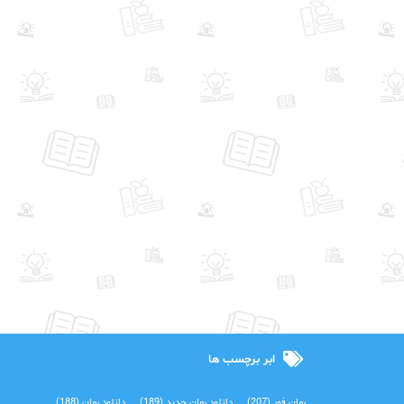
ابر برچسب ها
رمان فور
(207)
دانلود رمان جدید
(189)
دانلود رمان
(188)