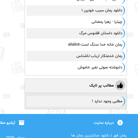
دانلود رمان سیب خونین ۱
چیترا - زهرا رمضانی
دانلود داستان ققنوس مرگ
رمان خانه خدا سنگ است-alialiot
رمان خدمتکار ارباب-ناشناس
دلنوشته صوتی نفیر خاموش
مطالب پر لایک
مطلبی وجود ندارد !
درباره سایت
آرشیو مط
رمان فور | دانلود جذابترین رمان ها