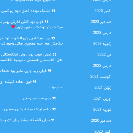
مارس 2026
امیر
خیلی خوبه حتما بخونید...
اکتبر 2025
حلی
قشنگ بوددد فصل دوم رو کسی دا
دسامبر 2023
farbood
خوب بود کاش آخرش بهتر ت
میشد بهتر نوشت ممنون ازتون
...
مارس 2023
ضحا
چرا نمیشه پی دی افشو دانلود کرد
برنامش هم اسم همچین رمانی وجود نداره
ژانویه 2023
Lilt
خعلی خوب بود ، ولی افغانستانی 
می 2022
اهل افغانستان هستش . ببینید افغانست
مارس 2022
مهتاب
خیلی زیبا و بی نظیر بود حتما ب
آگوست 2021
اشنایی در غربت
فوق العاده کلیشه ای
احترام»...
ژوئن 2021
دنیا
برای منم میفرستی...
آوریل 2021
دنیا
سلام لینک میشه بدین ممنون...
فوریه 2021
آرین
خیلی قشنگه میشه رمان دژخیمشم
دسامبر 2020
اکتبر 2020