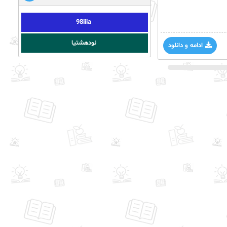
98iiia
نودهشتیا
ادامه و دانلود