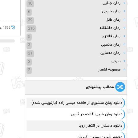
رمان جنایی
10
رمان خارجی
6
رمان طنز
39
رمان عاشقانه
216
1868 روز پيش
رمان فانتزی
5
رمان مذهبی
3
رمان معمایی
21
صوتی
2
مجموعه اشعار
2
مطالب پیشنهادی
دانلود رمان منشوری از فاطمه عیسی زاده (بازنویسی شده)
دانلود رمان طنین افتاده در ثمین
دانلود داستان در انتظار رویا
مخمور شب - نسترن اکبریان