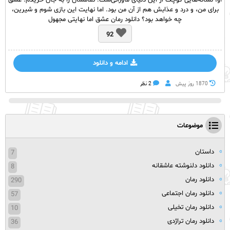
او، نشانه‌هایی کوچک از این دنیای ماورائی‌ست. تمامشان را به جان خریدم. عشق
برای من، و درد و عذابش هم از آن من بود. اما نهایت این بازی شوم و شیرین،
چه خواهد بود؟ دانلود رمان عشق اما نهایتی مجهول
92
ادامه و دانلود
1870 روز پيش
2 نظر
موضوعات
داستان
7
دانلود دلنوشته عاشقانه
8
دانلود رمان
290
دانلود رمان اجتماعی
57
دانلود رمان تخیلی
10
دانلود رمان تراژدی
36