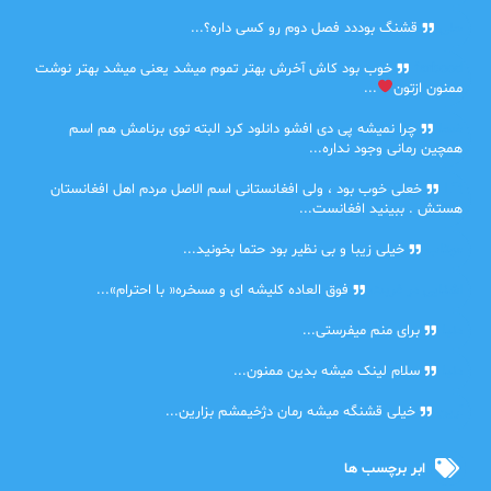
حلی
قشنگ بوددد فصل دوم رو کسی داره؟...
farbood
خوب بود کاش آخرش بهتر تموم میشد یعنی میشد بهتر نوشت
ممنون ازتون
...
ضحا
چرا نمیشه پی دی افشو دانلود کرد البته توی برنامش هم اسم
همچین رمانی وجود نداره...
Lilt
خعلی خوب بود ، ولی افغانستانی اسم الاصل مردم اهل افغانستان
هستش . ببینید افغانست...
مهتاب
خیلی زیبا و بی نظیر بود حتما بخونید...
اشنایی در غربت
فوق العاده کلیشه ای و مسخره« با احترام»...
دنیا
برای منم میفرستی...
دنیا
سلام لینک میشه بدین ممنون...
آرین
خیلی قشنگه میشه رمان دژخیمشم بزارین...
ابر برچسب ها