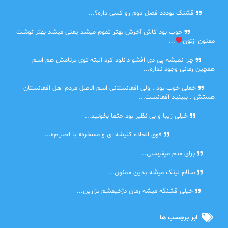
حلی
قشنگ بوددد فصل دوم رو کسی داره؟...
farbood
خوب بود کاش آخرش بهتر تموم میشد یعنی میشد بهتر نوشت
ممنون ازتون
...
ضحا
چرا نمیشه پی دی افشو دانلود کرد البته توی برنامش هم اسم
همچین رمانی وجود نداره...
Lilt
خعلی خوب بود ، ولی افغانستانی اسم الاصل مردم اهل افغانستان
هستش . ببینید افغانست...
مهتاب
خیلی زیبا و بی نظیر بود حتما بخونید...
اشنایی در غربت
فوق العاده کلیشه ای و مسخره« با احترام»...
دنیا
برای منم میفرستی...
دنیا
سلام لینک میشه بدین ممنون...
آرین
خیلی قشنگه میشه رمان دژخیمشم بزارین...
ابر برچسب ها