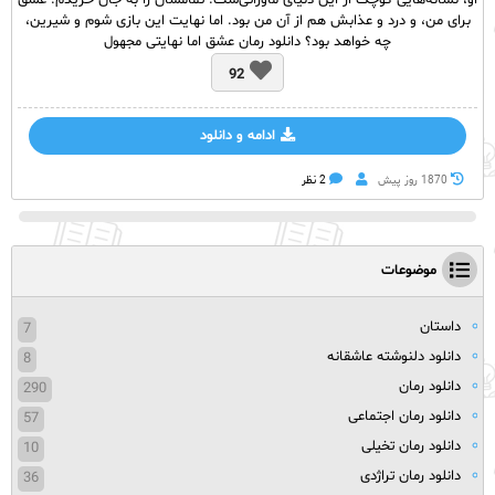
او، نشانه‌هایی کوچک از این دنیای ماورائی‌ست. تمامشان را به جان خریدم. عشق
برای من، و درد و عذابش هم از آن من بود. اما نهایت این بازی شوم و شیرین،
چه خواهد بود؟ دانلود رمان عشق اما نهایتی مجهول
92
ادامه و دانلود
1870 روز پيش
2 نظر
موضوعات
داستان
7
دانلود دلنوشته عاشقانه
8
دانلود رمان
290
دانلود رمان اجتماعی
57
دانلود رمان تخیلی
10
دانلود رمان تراژدی
36