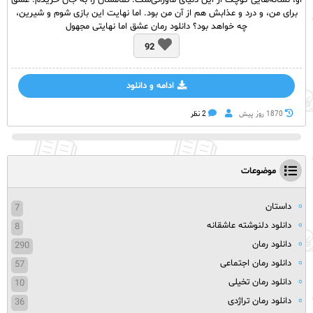
او، نشانه‌هایی کوچک از این دنیای ماورائی‌ست. تمامشان را به جان خریدم. عشق
برای من، و درد و عذابش هم از آن من بود. اما نهایت این بازی شوم و شیرین،
چه خواهد بود؟ دانلود رمان عشق اما نهایتی مجهول
92
ادامه و دانلود
1870 روز پيش
2 نظر
موضوعات
داستان
7
دانلود دلنوشته عاشقانه
8
دانلود رمان
290
دانلود رمان اجتماعی
57
دانلود رمان تخیلی
10
دانلود رمان تراژدی
36