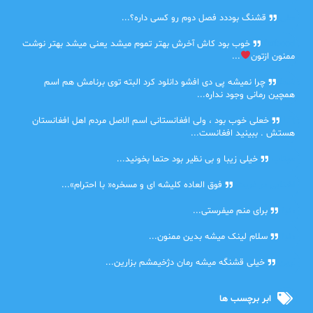
حلی
قشنگ بوددد فصل دوم رو کسی داره؟...
farbood
خوب بود کاش آخرش بهتر تموم میشد یعنی میشد بهتر نوشت
ممنون ازتون
...
ضحا
چرا نمیشه پی دی افشو دانلود کرد البته توی برنامش هم اسم
همچین رمانی وجود نداره...
Lilt
خعلی خوب بود ، ولی افغانستانی اسم الاصل مردم اهل افغانستان
هستش . ببینید افغانست...
مهتاب
خیلی زیبا و بی نظیر بود حتما بخونید...
اشنایی در غربت
فوق العاده کلیشه ای و مسخره« با احترام»...
دنیا
برای منم میفرستی...
دنیا
سلام لینک میشه بدین ممنون...
آرین
خیلی قشنگه میشه رمان دژخیمشم بزارین...
ابر برچسب ها