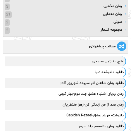
رمان مذهبی
3
رمان معمایی
21
صوتی
2
مجموعه اشعار
2
مطالب پیشنهادی
علاج - نازنین محمدی
دانلود دلنوشته دنیا
دانلود رمان شاهان اثر سپیده شهریور pdf
رمان ردپای اشتباه عشق جلد دوم-بهار کرمی
رمان بعد از من زندگی کن-زهرا منتظریان
دلنوشته فریاد عشق-Sepideh Rezaei
دانلود رمان متاسفم جلد سوم