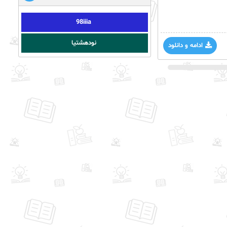
98iiia
نودهشتیا
ادامه و دانلود