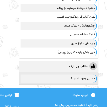
دانلود دلنوشته موهایم را بباف
رمان آنالیزگر زندگیم-بینا امینی
چشم‌هایش - بزرگ علوی
آنتیک-عادله حسینی
یار باش - نیاز.سین
قوی باش-پارک ته‌یان(آیرِیس)
مطالب پر لایک
مطلبی وجود ندارد !
درباره سایت
آرشیو مط
رمان فور | دانلود جذابترین رمان ها