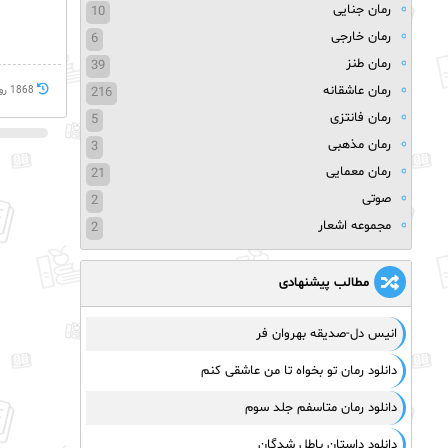
رمان جنایی
10
رمان خارجی
6
رمان طنز
39
رمان عاشقانه
216
1868 روز پيش
رمان فانتزی
5
رمان مذهبی
3
رمان معمایی
21
صوتی
2
مجموعه اشعار
2
مطالب پیشنهادی
انیس دل-صدیقه بهروان فر
دانلود رمان تو بخواه تا من عاشقی کنم
دانلود رمان متاسفم جلد سوم
دانلود داستان باطل شدگان