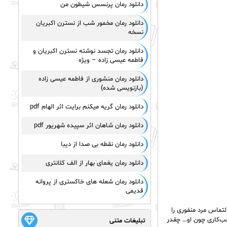
دانلود رمان پرنسس شیطون من
دانلود رمان مخمور شب از نسترن اکبریان
نسخه
دانلود رمان تجسد نوشته نسترن اکبریان و
فاطمه عیسی زاده – ویژه
دانلود رمان منشوری از فاطمه عیسی زاده
(بازنویسی شده)
دانلود رمان گریه میکنم برایت اثر الهام pdf
دانلود رمان شاهان اثر سپیده شهریور pdf
دانلود رمان نقطه بی صدا از دیبا
دانلود رمان یغمای بهار از الف کلانتری
دانلود رمان شعله های خاکستری از پروانه
قدیمی
لتماس مرد منفوری را
حب‌کاری چون او… چقدر
تبلیغات متنی