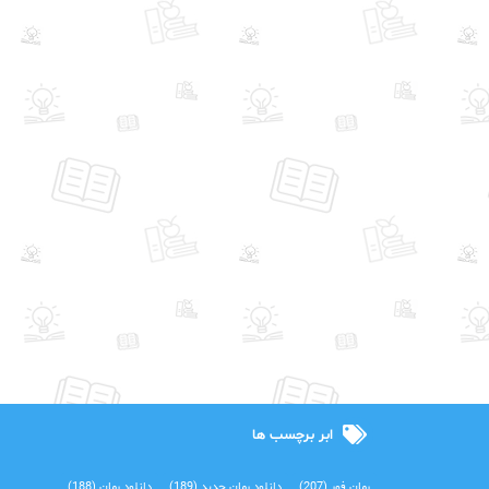
ابر برچسب ها
رمان فور
(207)
دانلود رمان جدید
(189)
دانلود رمان
(188)