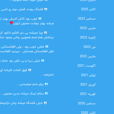
مارس 2026
امیر
خیلی خوبه حتما بخونید...
اکتبر 2025
حلی
قشنگ بوددد فصل دوم رو کسی دا
دسامبر 2023
farbood
خوب بود کاش آخرش بهتر ت
میشد بهتر نوشت ممنون ازتون
...
مارس 2023
ضحا
چرا نمیشه پی دی افشو دانلود کرد
برنامش هم اسم همچین رمانی وجود نداره
ژانویه 2023
Lilt
خعلی خوب بود ، ولی افغانستانی 
می 2022
اهل افغانستان هستش . ببینید افغانست
مارس 2022
مهتاب
خیلی زیبا و بی نظیر بود حتما ب
آگوست 2021
اشنایی در غربت
فوق العاده کلیشه ای
احترام»...
ژوئن 2021
دنیا
برای منم میفرستی...
آوریل 2021
دنیا
سلام لینک میشه بدین ممنون...
فوریه 2021
آرین
خیلی قشنگه میشه رمان دژخیمشم
دسامبر 2020
اکتبر 2020