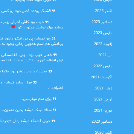
مارس 2026
امیر
خیلی خوبه حتما بخونید...
اکتبر 2025
حلی
قشنگ بوددد فصل دوم رو کسی دا
دسامبر 2023
farbood
خوب بود کاش آخرش بهتر ت
میشد بهتر نوشت ممنون ازتون
...
مارس 2023
ضحا
چرا نمیشه پی دی افشو دانلود کرد
برنامش هم اسم همچین رمانی وجود نداره
ژانویه 2023
Lilt
خعلی خوب بود ، ولی افغانستانی 
می 2022
اهل افغانستان هستش . ببینید افغانست
مارس 2022
مهتاب
خیلی زیبا و بی نظیر بود حتما ب
آگوست 2021
اشنایی در غربت
فوق العاده کلیشه ای
احترام»...
ژوئن 2021
دنیا
برای منم میفرستی...
آوریل 2021
دنیا
سلام لینک میشه بدین ممنون...
فوریه 2021
آرین
خیلی قشنگه میشه رمان دژخیمشم
دسامبر 2020
اکتبر 2020