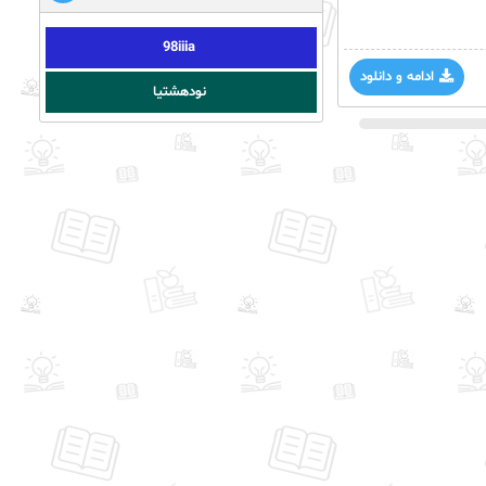
98iiia
ادامه و دانلود
نودهشتیا