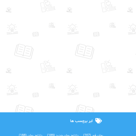
ابر برچسب ها
رمان فور
(207)
دانلود رمان جدید
(189)
دانلود رمان
(188)