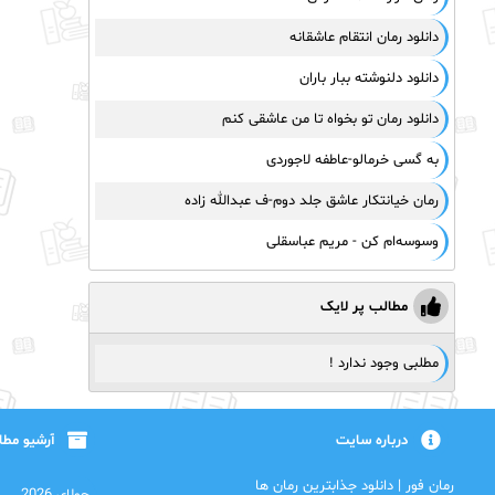
دانلود رمان انتقام عاشقانه
دانلود دلنوشته ببار باران
دانلود رمان تو بخواه تا من عاشقی کنم
به گسی خرمالو-عاطفه لاجوردی
رمان خیانتکار عاشق جلد دوم-ف عبدالله زاده
وسوسه‌ام کن - مریم عباسقلی
مطالب پر لایک
مطلبی وجود ندارد !
درباره سایت
آرشیو مط
رمان فور | دانلود جذابترین رمان ها