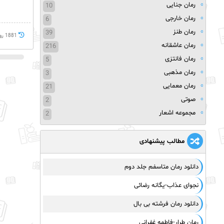
رمان جنایی
10
رمان خارجی
6
رمان طنز
39
1881 روز پيش
رمان عاشقانه
216
رمان فانتزی
5
رمان مذهبی
3
رمان معمایی
21
صوتی
2
مجموعه اشعار
2
مطالب پیشنهادی
دانلود رمان متاسفم جلد دوم
نجوای عذاب-یگانه رضائی
‌دانلود رمان فرشته بی بال
رمان طرار-فاطمه غفرانی