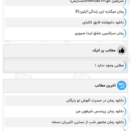
سرزمین حق-shahrzad.rh(ستایش)
رمان میگذره این زندگی-آیلین81
دانلود دلنوشته قایق کاغذی
رمان سراشیبی عشق-لیدا صبوری
مطالب پر لایک
مطلبی وجود ندارد !
آخرین مطالب
دانلود رمان در حسرت آغوش تو رایگان
دانلود رمان پرنسس شیطون من
دانلود رمان مخمور شب از نسترن اکبریان نسخه