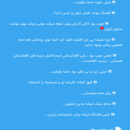
امیر
خیلی خوبه حتما بخونید...
حلی
قشنگ بوددد فصل دوم رو کسی داره؟...
farbood
خوب بود کاش آخرش بهتر تموم میشد یعنی میشد بهتر نوشت
ممنون ازتون
...
ضحا
چرا نمیشه پی دی افشو دانلود کرد البته توی برنامش هم اسم
همچین رمانی وجود نداره...
Lilt
خعلی خوب بود ، ولی افغانستانی اسم الاصل مردم اهل افغانستان
هستش . ببینید افغانست...
مهتاب
خیلی زیبا و بی نظیر بود حتما بخونید...
اشنایی در غربت
فوق العاده کلیشه ای و مسخره« با احترام»...
دنیا
برای منم میفرستی...
دنیا
سلام لینک میشه بدین ممنون...
آرین
خیلی قشنگه میشه رمان دژخیمشم بزارین...
ابر برچسب ها