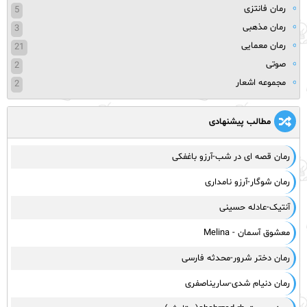
رمان فانتزی
5
رمان مذهبی
3
رمان معمایی
21
صوتی
2
مجموعه اشعار
2
مطالب پیشنهادی
رمان قصه ای در شب-آرزو باغفکی
رمان شوگار-آرزو نامداری
آنتیک-عادله حسینی
معشوق آسمان - Melina
رمان دختر شرور-محدثه فارسی
رمان دنیام شدی-ساریناصفری