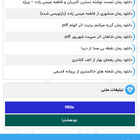
دانلود رمان تجسد نوشته نسترن اکبریان و فاطمه عیسی زاده – ویژه
دانلود رمان منشوری از فاطمه عیسی زاده (بازنویسی شده)
دانلود رمان گریه میکنم برایت اثر الهام pdf
دانلود رمان شاهان اثر سپیده شهریور pdf
دانلود رمان نقطه بی صدا از دیبا
دانلود رمان یغمای بهار از الف کلانتری
دانلود رمان شعله های خاکستری از پروانه قدیمی
تبلیغات متنی
98iiia
نودهشتیا