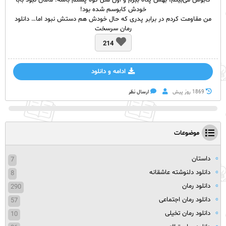
کابوس می‌بینم، بهش پناه ببرم و اون مثل کوه پشتم باشه. مامان نبود بابا
خودش کابوسم شده بود!
من مقاومت کردم در برابر پدری که حال خودش هم دستش نبود اما… دانلود
رمان سرسخت
214
ادامه و دانلود
1869 روز پيش
ارسال نظر
موضوعات
داستان
7
دانلود دلنوشته عاشقانه
8
دانلود رمان
290
دانلود رمان اجتماعی
57
دانلود رمان تخیلی
10